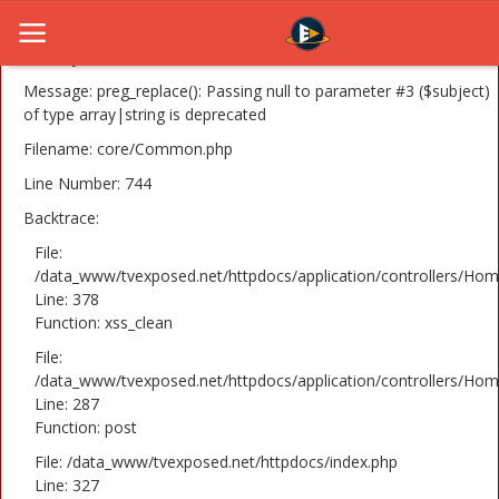
A PHP Error was encountered
Severity: 8192
Message: preg_replace(): Passing null to parameter #3 ($subject)
of type array|string is deprecated
Filename: core/Common.php
Home
Line Number: 744
Novosti
Backtrace:
TV Serije
File:
/data_www/tvexposed.net/httpdocs/application/controllers/Hom
Line: 378
Filmovi
Function: xss_clean
Glumci
File:
/data_www/tvexposed.net/httpdocs/application/controllers/Hom
Contact
Line: 287
Function: post
Login
File: /data_www/tvexposed.net/httpdocs/index.php
Line: 327
Register