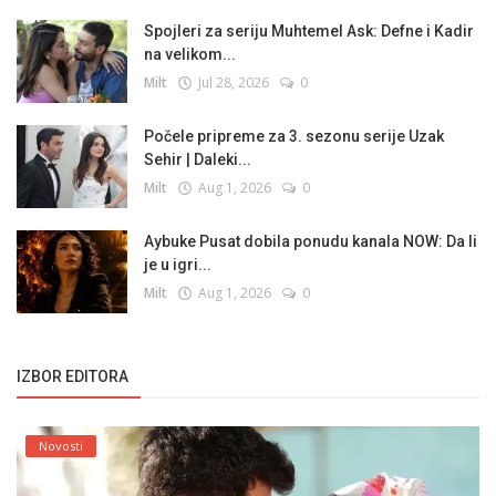
Spojleri za seriju Muhtemel Ask: Defne i Kadir
na velikom...
Milt
Jul 28, 2026
0
Počele pripreme za 3. sezonu serije Uzak
Sehir | Daleki...
Milt
Aug 1, 2026
0
Aybuke Pusat dobila ponudu kanala NOW: Da li
je u igri...
Milt
Aug 1, 2026
0
IZBOR EDITORA
Novosti