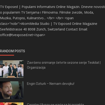
TV Exposed | Popularni Informativni Online Magazin. Dnevne novosti
o popularnim TV Serijama i Filmovima. Filmske zvezde, Moda,
Muzika, Putopisi, Kulinarstvo... </br> </br> <span
class="nobr">AtomMedia Studio | TV Exposed Online Magazine
Seefeldstrasse 40 8008 Zürich, Switzerland Contact Email:
office@tvexposed.net</span>
RANDOM POSTS
Završeno snimanje četvrte sezone serije Teskilat |
Organizacija
Engin Ozturk – Nemam devojku!
Cagatay Ulusoy se vraća sa tri projekta