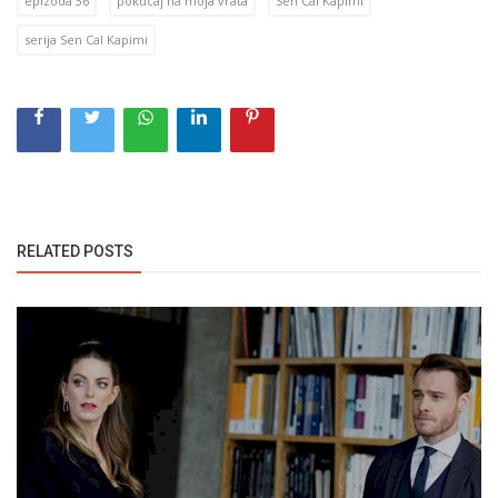
epizoda 36
pokucaj na moja vrata
Sen Cal Kapimi
serija Sen Cal Kapimi
RELATED POSTS