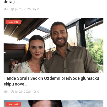
detalji...
Milt
Jul 28, 2026
0
Novosti
Hande Soral i Seckin Ozdemir predvode glumačku
ekipu nove...
Milt
Jul 26, 2026
0
Novosti