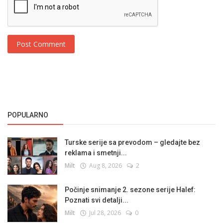
Post Comment
POPULARNO
Turske serije sa prevodom – gledajte bez
reklama i smetnji...
Milt
Aug 8, 2026
2
Počinje snimanje 2. sezone serije Halef:
Poznati svi detalji...
Milt
Jul 28, 2026
0