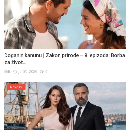
Doganin kanunu | Zakon prirode – 8. epizoda: Borba
za život...
Milt
Jul 30, 2026
0
Novosti