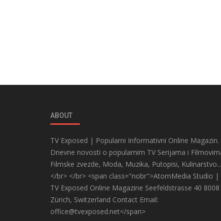
ABOUT
TV Exposed | Popularni Informativni Online Magazin.
Dnevne novosti o popularnim TV Serijama i Filmovim
Filmske zvezde, Moda, Muzika, Putopisi, Kulinarstvo..
</br> </br> <span class="nobr">AtomMedia Studio |
TV Exposed Online Magazine Seefeldstrasse 40 8008
Zürich, Switzerland Contact Email:
office@tvexposed.net</span>