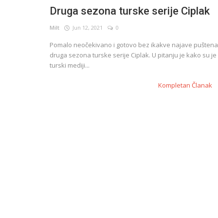
Druga sezona turske serije Ciplak
Milt
Jun 12, 2021
0
English
Pomalo neočekivano i gotovo bez ikakve najave puštena
druga sezona turske serije Ciplak. U pitanju je kako su je
turski mediji...
Kompletan Članak