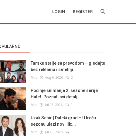
LOGIN
REGISTER
OPULARNO
Turske serije sa prevodom – gledajte
bez reklama i smetnji...
Milt
Aug 6, 2026
2
Počinje snimanje 2. sezone serije
Halef: Poznati svi detalji...
Milt
Jul 28, 2026
0
Uzak Sehir | Daleki grad – U treću
sezonu ulazi novi lik:...
Milt
Jul 23, 2026
0