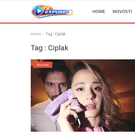
HOME
NOVOSTI
Home
Tag : Ciplak
Home
Tag : Ciplak
Novosti
Novosti
TV Serije
Filmovi
Glumci
Contact
Login
Register