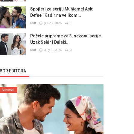
Spojleri za seriju Muhtemel Ask:
Defne i Kadir na velikom...
Milt
Jul 28, 2026
0
Počele pripreme za 3. sezonu serije
Uzak Sehir | Daleki...
Milt
Aug 1, 2026
0
ZBOR EDITORA
Novosti