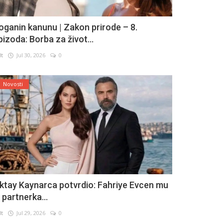
oganin kanunu | Zakon prirode – 8.
pizoda: Borba za život...
lt
Jul 30, 2026
0
Novosti
ktay Kaynarca potvrdio: Fahriye Evcen mu
e partnerka...
lt
Jul 29, 2026
0