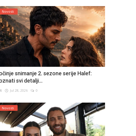
Novosti
očinje snimanje 2. sezone serije Halef:
znati svi detalji...
lt
Jul 28, 2026
0
Novosti