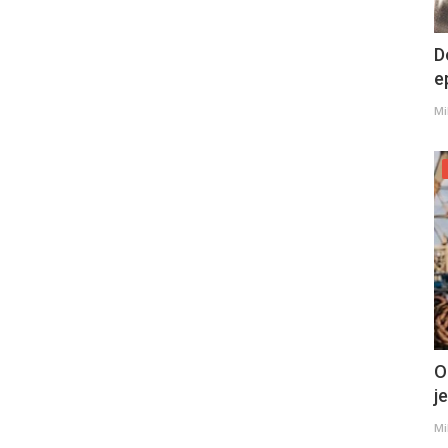
D
e
Mi
O
j
Mi