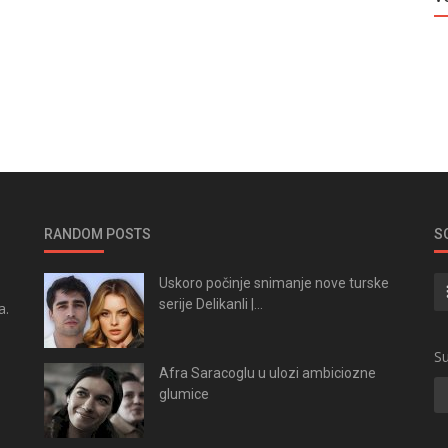
RANDOM POSTS
S
Uskoro počinje snimanje nove turske
serije Delikanli |...
a.
.
Su
Afra Saracoglu u ulozi ambiciozne
glumice