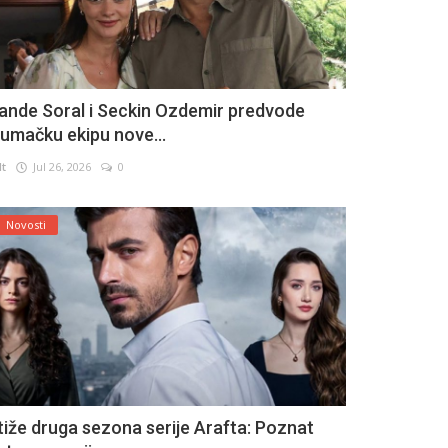
ande Soral i Seckin Ozdemir predvode
lumačku ekipu nove...
lt
Jul 26, 2026
0
Novosti
tiže druga sezona serije Arafta: Poznat