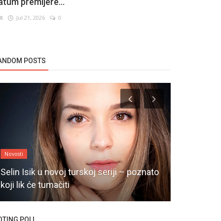
atum premijere...
lt
Jul 21, 2026
0
ANDOM POSTS
Novosti
Novosti
Selin Isik u novoj turskoj seriji – poznato
Berguzar Ko
koji lik će tumačiti
projektima
OTING POLL