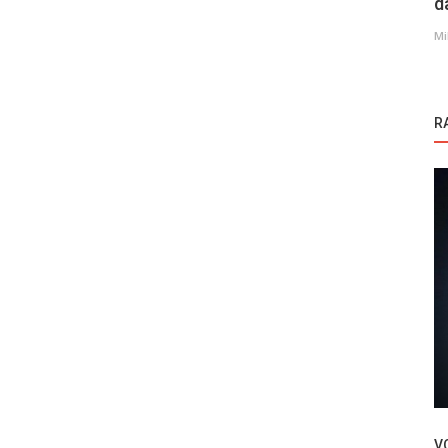
d
Mi
R
Novosti
im
Evo kada će biti finale sezone serije
Yasak Elma
V