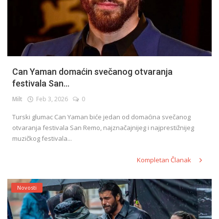
Can Yaman domaćin svečanog otvaranja
festivala San...
Milt
Feb 3, 2026
0
Turski glumac Can Yaman biće jedan od domaćina svečanog
otvaranja festivala San Remo, najznačajnijeg i najprestižnijeg
muzičkog festivala...
Kompletan Članak
Novosti