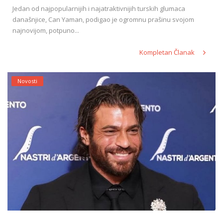
Jedan od najpopularnijih i najatraktivnijih turskih glumaca
današnjice, Can Yaman, podigao je ogromnu prašinu svojom
najnovijom, potpuno...
Kompletan Članak
Novosti