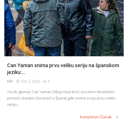
Can Yaman snima prvu veliku seriju na španskom
jeziku:...
Milt
Feb 2, 2026
0
Turski glumac Can Yaman (36) prolazi kroz izuzetno dinamičan
period u karijeri, boraveći u Španiji gde snima svoju prvu veliku
seriju...
Kompletan Članak