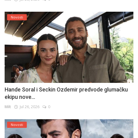
Novosti
Hande Soral i Seckin Ozdemir predvode glumačku
ekipu nove...
Milt
Jul 26, 2026
0
Novosti