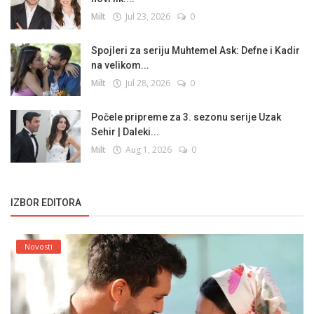
Milt
Jul 23, 2026
0
Spojleri za seriju Muhtemel Ask: Defne i Kadir
na velikom...
Milt
Jul 28, 2026
0
Počele pripreme za 3. sezonu serije Uzak
Sehir | Daleki...
Milt
Aug 1, 2026
0
IZBOR EDITORA
Novosti