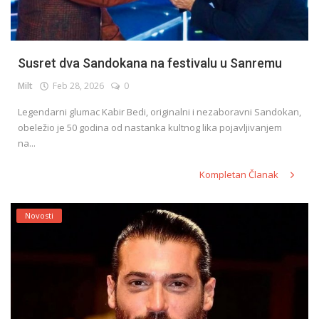
Susret dva Sandokana na festivalu u Sanremu
Milt
Feb 28, 2026
0
Legendarni glumac Kabir Bedi, originalni i nezaboravni Sandokan,
obeležio je 50 godina od nastanka kultnog lika pojavljivanjem
na...
Kompletan Članak
Novosti