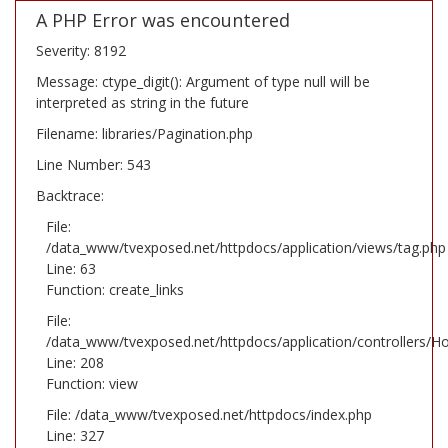
A PHP Error was encountered
Severity: 8192
Message: ctype_digit(): Argument of type null will be
interpreted as string in the future
Filename: libraries/Pagination.php
Line Number: 543
Backtrace:
File:
/data_www/tvexposed.net/httpdocs/application/views/tag.php
Line: 63
Function: create_links
File:
/data_www/tvexposed.net/httpdocs/application/controllers/H
Line: 208
Function: view
File: /data_www/tvexposed.net/httpdocs/index.php
Line: 327