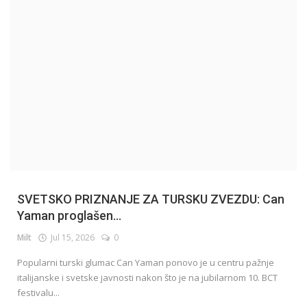
English
SVETSKO PRIZNANJE ZA TURSKU ZVEZDU: Can
Yaman proglašen...
Milt
Jul 15, 2026
0
Popularni turski glumac Can Yaman ponovo je u centru pažnje
italijanske i svetske javnosti nakon što je na jubilarnom 10. BCT
festivalu...