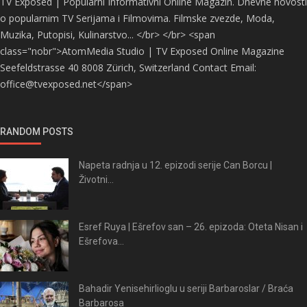
TV Exposed | Popularni Informativni Online Magazin. Dnevne novosti
o popularnim TV Serijama i Filmovima. Filmske zvezde, Moda,
Muzika, Putopisi, Kulinarstvo... </br> </br> <span
class="nobr">AtomMedia Studio | TV Exposed Online Magazine
Seefeldstrasse 40 8008 Zürich, Switzerland Contact Email:
office@tvexposed.net</span>
RANDOM POSTS
Napeta radnja u 12. epizodi serije Can Borcu |
Životni...
Esref Ruya | Ešrefov san – 26. epizoda: Oteta Nisan i
Ešrefova...
Bahadir Yenisehirlioglu u seriji Barbaroslar / Braća
Barbarosa