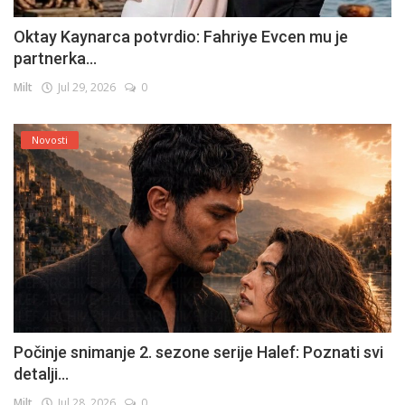
Oktay Kaynarca potvrdio: Fahriye Evcen mu je
partnerka...
Milt
Jul 29, 2026
0
Novosti
Počinje snimanje 2. sezone serije Halef: Poznati svi
detalji...
Milt
Jul 28, 2026
0