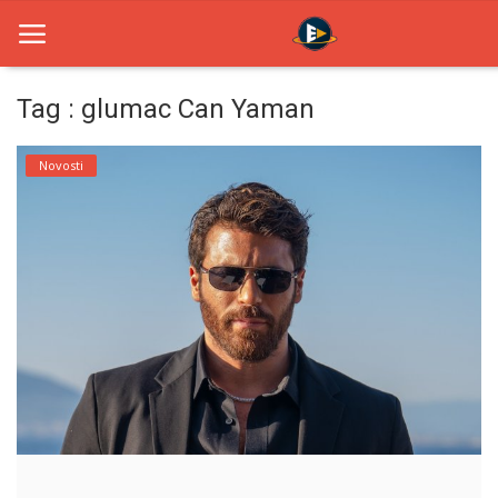
Tag : glumac Can Yaman
Home
Novosti
Novosti
TV Serije
Filmovi
Glumci
Contact
Login
Register