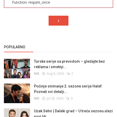
Function: require_once
›
POPULARNO
Turske serije sa prevodom – gledajte bez
reklama i smetnji...
Milt
Aug 6, 2026
2
Počinje snimanje 2. sezone serije Halef:
Poznati svi detalji...
Milt
Jul 28, 2026
0
Uzak Sehir | Daleki grad – U treću sezonu ulazi
novi lik:...