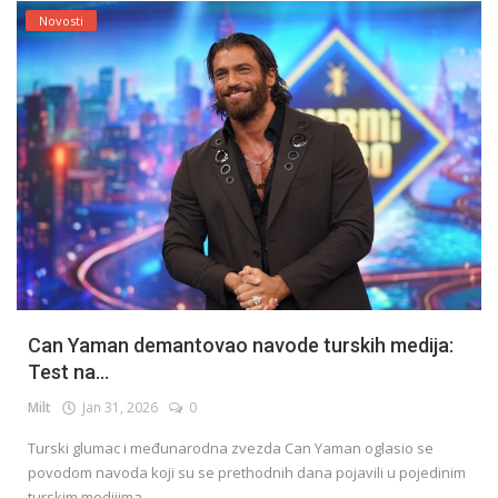
Novosti
Can Yaman demantovao navode turskih medija:
Test na...
Milt
Jan 31, 2026
0
Turski glumac i međunarodna zvezda Can Yaman oglasio se
povodom navoda koji su se prethodnih dana pojavili u pojedinim
turskim medijima,...