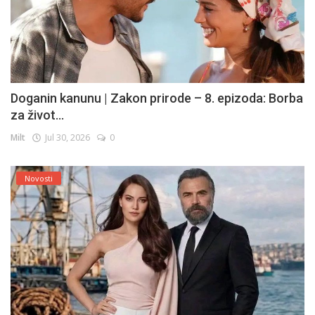
Doganin kanunu | Zakon prirode – 8. epizoda: Borba
za život...
Milt
Jul 30, 2026
0
Novosti