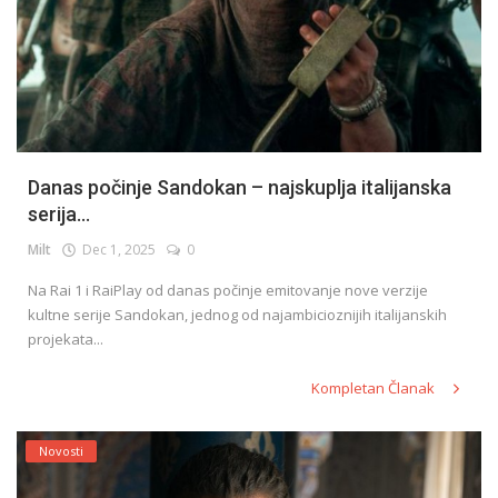
Danas počinje Sandokan – najskuplja italijanska
serija...
Milt
Dec 1, 2025
0
Na Rai 1 i RaiPlay od danas počinje emitovanje nove verzije
kultne serije Sandokan, jednog od najambicioznijih italijanskih
projekata...
Kompletan Članak
Novosti