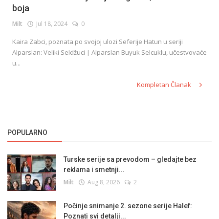
boja
Milt
Jul 18, 2024
0
English
Kaira Zabci, poznata po svojoj ulozi Seferije Hatun u seriji
Alparslan: Veliki Seldžuci | Alparslan Buyuk Selcuklu, učestvovaće
u...
Kompletan Članak
POPULARNO
Turske serije sa prevodom – gledajte bez
reklama i smetnji...
Milt
Aug 8, 2026
2
Počinje snimanje 2. sezone serije Halef:
Poznati svi detalji...