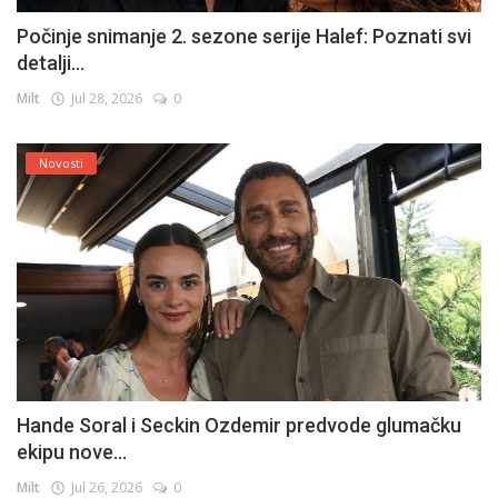
Počinje snimanje 2. sezone serije Halef: Poznati svi
detalji...
Milt
Jul 28, 2026
0
Novosti
Hande Soral i Seckin Ozdemir predvode glumačku
ekipu nove...
Milt
Jul 26, 2026
0