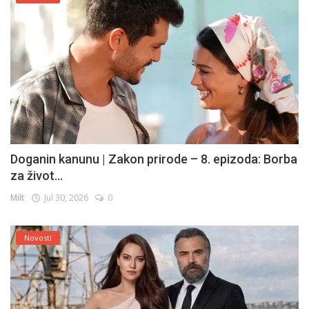
Doganin kanunu | Zakon prirode – 8. epizoda: Borba
za život...
Milt
Jul 30, 2026
0
Novosti