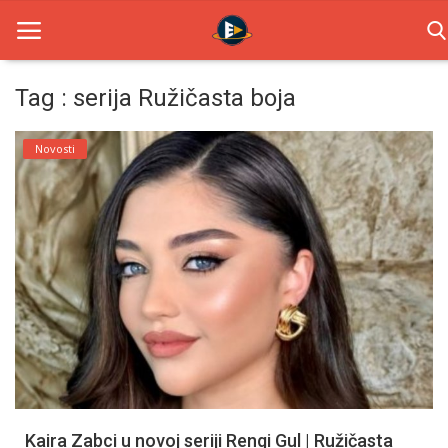
Tag : serija Ružičasta boja
Home
Novosti
Novosti
TV Serije
Filmovi
Glumci
Contact
Login
Kaira Zabci u novoj seriji Rengi Gul | Ružičasta
Register