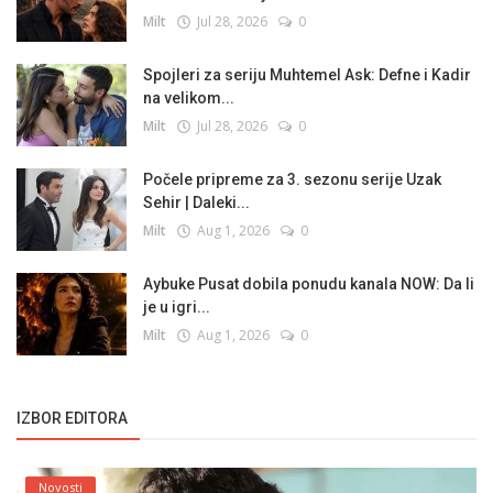
Milt
Jul 28, 2026
0
Spojleri za seriju Muhtemel Ask: Defne i Kadir
na velikom...
Milt
Jul 28, 2026
0
Počele pripreme za 3. sezonu serije Uzak
Sehir | Daleki...
Milt
Aug 1, 2026
0
Aybuke Pusat dobila ponudu kanala NOW: Da li
je u igri...
Milt
Aug 1, 2026
0
IZBOR EDITORA
Novosti