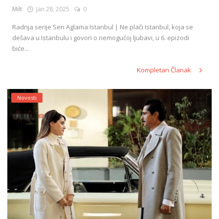
Milt
Jan 28, 2025
0
Radnja serije Sen Aglama Istanbul | Ne plači Istanbul, koja se
dešava u Istanbulu i govori o nemogućoj ljubavi, u 6. epizodi
biće...
Kompletan Članak
Novosti