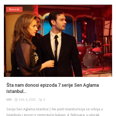
Novosti
Šta nam donosi epizoda 7 serije Sen Aglama
Istanbul...
Milt
Feb 4, 2025
0
Serija Sen Aglama Istanbul | Ne plači Istanbul koja se odvija u
Istanbulu i govori o nemogućoj ljubavi, 4. februara, u utorak,