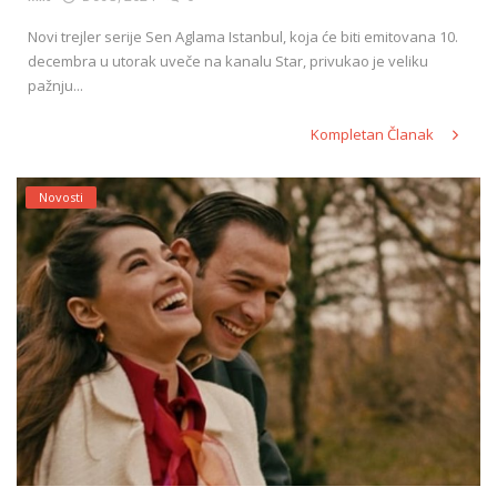
Novi trejler serije Sen Aglama Istanbul, koja će biti emitovana 10.
decembra u utorak uveče na kanalu Star, privukao je veliku
pažnju...
Kompletan Članak
Novosti