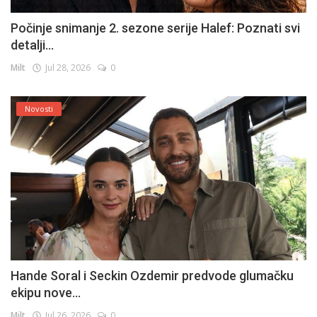
Počinje snimanje 2. sezone serije Halef: Poznati svi
detalji...
Milt
Jul 28, 2026
0
Novosti
Hande Soral i Seckin Ozdemir predvode glumačku
ekipu nove...
Milt
Jul 26, 2026
0