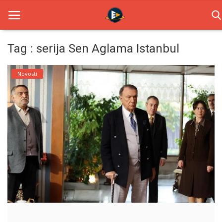
Tag : serija Sen Aglama Istanbul
Home
Novosti
Novosti
TV Serije
Filmovi
Glumci
Contact
Login
Register