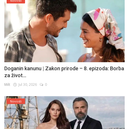
Novosti
Doganin kanunu | Zakon prirode – 8. epizoda: Borba
za život...
Milt
Jul 30, 2026
0
Novosti