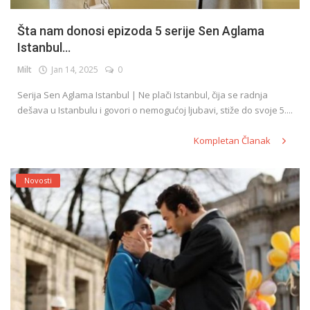
Šta nam donosi epizoda 5 serije Sen Aglama
Istanbul...
Milt
Jan 14, 2025
0
Serija Sen Aglama Istanbul | Ne plači Istanbul, čija se radnja
dešava u Istanbulu i govori o nemogućoj ljubavi, stiže do svoje 5....
Kompletan Članak
Novosti