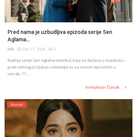
Pred nama je uzbudljiva epizoda serije Sen
Aglama...
Milt
Dec 17, 2024
0
Radnja serije Sen Aglama Istanbul, koja se dešava u Istanbulu i
prati nemoguću ljubav, nastavlja se sa novom epizodom u
utorak, 17....
Kompletan Članak
Novosti