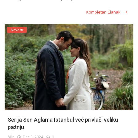
Kompletan Članak
Novosti
Serija Sen Aglama Istanbul već privlači veliku
pažnju
Milt
Dec 3, 2024
0