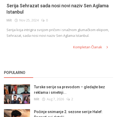
Serija Sehrazat sada nosi novi naziv Sen Aglama
Istanbul
Milt
Nov 25, 2024
0
Serija koja intrigira svojom pričom i snažnom glumačkom ekipom,
Sehrazat, sada nosi novi naziv Sen Aglama Istanbul.
Kompletan Članak
POPULARNO
Turske serije sa prevodom – gledajte bez
reklama i smetnji...
Milt
Aug 7, 2026
2
Počinje snimanje 2. sezone serije Halef: