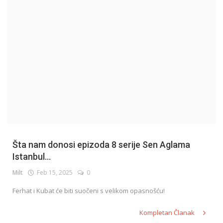
English
Šta nam donosi epizoda 8 serije Sen Aglama
Istanbul...
Milt
Feb 15, 2025
0
Ferhat i Kubat će biti suočeni s velikom opasnošću!
Kompletan Članak