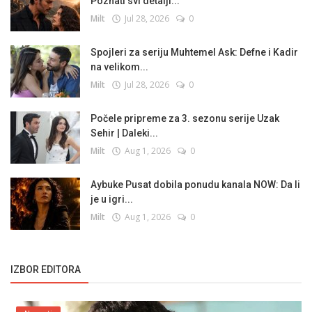
Poznati svi detalji...
Milt
Jul 28, 2026
0
Spojleri za seriju Muhtemel Ask: Defne i Kadir
na velikom...
Milt
Jul 28, 2026
0
Počele pripreme za 3. sezonu serije Uzak
Sehir | Daleki...
Milt
Aug 1, 2026
0
Aybuke Pusat dobila ponudu kanala NOW: Da li
je u igri...
Milt
Aug 1, 2026
0
IZBOR EDITORA