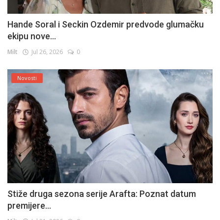
Hande Soral i Seckin Ozdemir predvode glumačku
ekipu nove...
Milt
Jul 26, 2026
0
Novosti
Stiže druga sezona serije Arafta: Poznat datum
premijere...