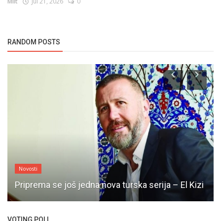
Milt
Jul 21, 2026
0
RANDOM POSTS
Recepti
Puding od pilećih grudi - Turski Specijalitet
VOTING POLL