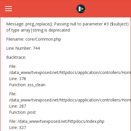
A PHP Error was encountered
Severity: 8192
Message: preg_replace(): Passing null to parameter #3 ($subject)
of type array|string is deprecated
Filename: core/Common.php
Home
Line Number: 744
Novosti
Backtrace:
TV Serije
File:
/data_www/tvexposed.net/httpdocs/application/controllers/Hom
Line: 378
Filmovi
Function: xss_clean
Glumci
File:
/data_www/tvexposed.net/httpdocs/application/controllers/Hom
Contact
Line: 287
Function: post
Login
File: /data_www/tvexposed.net/httpdocs/index.php
Line: 327
Register