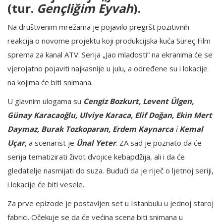
(tur.
Gençliğim Eyvah
).
Na društvenim mrežama je pojavilo pregršt pozitivnih
reakcija o novome projektu koji produkcijska kuća Süreç Film
sprema za kanal ATV. Serija „Jao mladosti“ na ekranima će se
vjerojatno pojaviti najkasnije u julu, a određene su i lokacije
na kojima će biti snimana.
U glavnim ulogama su
C
engiz Bozkurt, Levent Ülgen,
Günay Karacaoğlu, Ulviye Karaca, Elif Doğan, Ekin Mert
Daymaz, Burak Tozkoparan, Erdem Kaynarca
i
Kemal
Uçar
, a scenarist je
Ünal Yeter
. ZA sad je poznato da će
serija tematizirati život dvojice kebapdžija, ali i da će
gledatelje nasmijati do suza. Budući da je riječ o ljetnoj seriji,
i lokacije će biti vesele.
Za prve epizode je postavljen set u Istanbulu u jednoj staroj
fabrici. Očekuje se da će većina scena biti snimana u