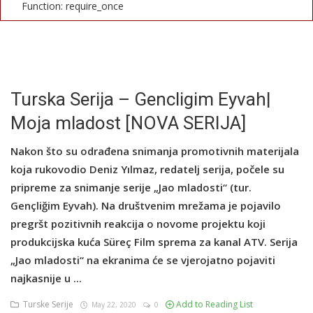
Function: require_once
English
Turska Serija – Gencligim Eyvah|
Moja mladost [NOVA SERIJA]
Nakon što su odrađena snimanja promotivnih materijala
koja rukovodio Deniz Yılmaz, redatelj serija, počele su
pripreme za snimanje serije „Jao mladosti“ (tur.
Gençliğim Eyvah). Na društvenim mrežama je pojavilo
pregršt pozitivnih reakcija o novome projektu koji
produkcijska kuća Süreç Film sprema za kanal ATV. Serija
„Jao mladosti“ na ekranima će se vjerojatno pojaviti
najkasnije u ...
Turske Serije
Add to Reading List
May 22, 2020
0