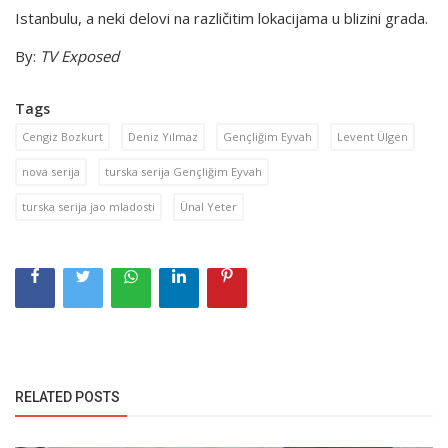
Istanbulu, a neki delovi na različitim lokacijama u blizini grada.
By:
TV Exposed
Tags
Cengiz Bozkurt
Deniz Yılmaz
Gençliğim Eyvah
Levent Ülgen
nova serija
turska serija Gençliğim Eyvah
turska serija jao mladosti
Ünal Yeter
RELATED POSTS