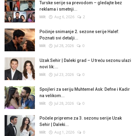
Turske serije sa prevodom – gledajte bez
reklama i smetnji...
Milt
Aug 6, 2026
2
Počinje snimanje 2. sezone serije Halef:
Poznati svi detalji...
Milt
Jul 28, 2026
0
Uzak Sehir | Daleki grad – U treću sezonu ulazi
novi lik:...
Milt
Jul 23, 2026
0
Spojleri za seriju Muhtemel Ask: Defne i Kadir
na velikom...
Milt
Jul 28, 2026
0
Počele pripreme za 3. sezonu serije Uzak
Sehir | Daleki...
Milt
Aug 1, 2026
0