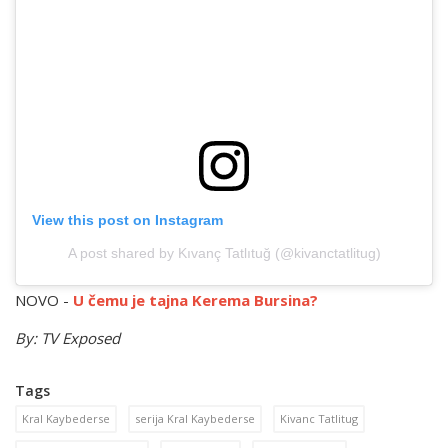
View this post on Instagram
A post shared by Kıvanç Tatlıtuğ (@kivanctatlitug)
NOVO -
U čemu je tajna Kerema Bursina?
By: TV Exposed
Tags
Kral Kaybederse
serija Kral Kaybederse
Kivanc Tatlitug