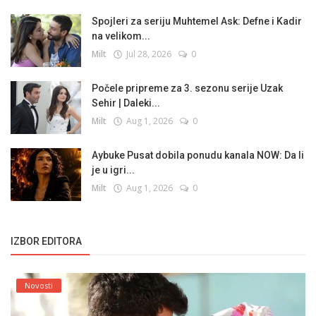
Spojleri za seriju Muhtemel Ask: Defne i Kadir
na velikom...
Milt
Jul 28, 2026
0
Počele pripreme za 3. sezonu serije Uzak
Sehir | Daleki...
Milt
Aug 1, 2026
0
Aybuke Pusat dobila ponudu kanala NOW: Da li
je u igri...
Milt
Aug 1, 2026
0
IZBOR EDITORA
Novosti