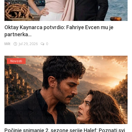
Oktay Kaynarca potvrdio: Fahriye Evcen mu je
partnerka...
Milt
Jul 29, 2026
0
Novosti
Počinje snimanje 2. sezone serije Halef: Poznati svi