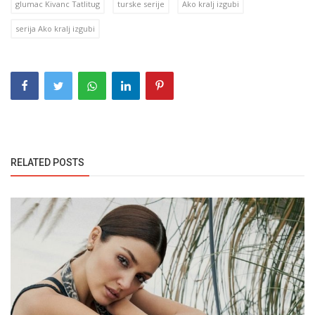
glumac Kivanc Tatlitug
turske serije
Ako kralj izgubi
serija Ako kralj izgubi
RELATED POSTS