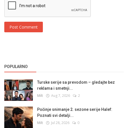
Post Comment
POPULARNO
Turske serije sa prevodom – gledajte bez
reklama i smetnji...
Milt
Aug 7, 2026
2
Počinje snimanje 2. sezone serije Halef:
Poznati svi detalji...
Milt
Jul 28, 2026
0