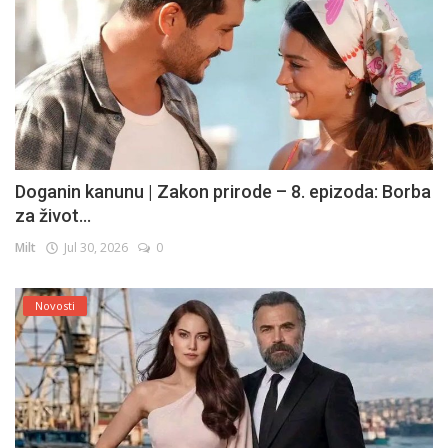
Doganin kanunu | Zakon prirode – 8. epizoda: Borba
za život...
Milt
Jul 30, 2026
0
Novosti