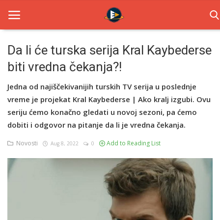
Da li će turska serija Kral Kaybederse
biti vredna čekanja?!
Home
Jedna od najiščekivanijih turskih TV serija u poslednje
Novosti
vreme je projekat Kral Kaybederse | Ako kralj izgubi. Ovu
TV Serije
seriju ćemo konačno gledati u novoj sezoni, pa ćemo
dobiti i odgovor na pitanje da li je vredna čekanja.
Filmovi
Novosti
Add to Reading List
Aug 8, 2022
0
Glumci
Contact
Login
Register