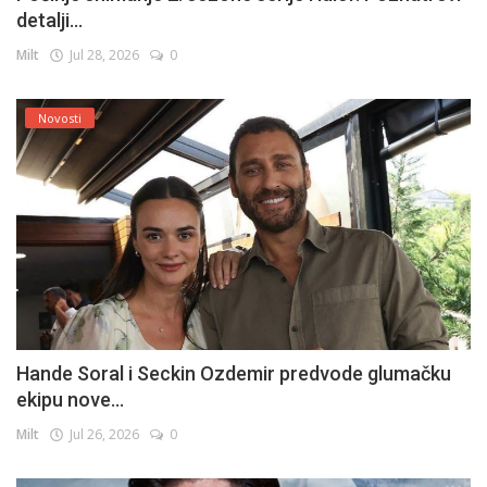
detalji...
Milt
Jul 28, 2026
0
Novosti
Hande Soral i Seckin Ozdemir predvode glumačku
ekipu nove...
Milt
Jul 26, 2026
0