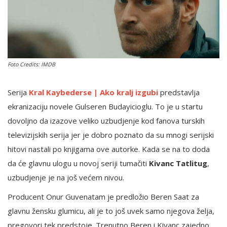
English
Foto Credits: IMDB
Serija
Kral Kaybederse | Ako kralj izgubi
predstavlja
ekranizaciju novele Gulseren Budayicioglu. To je u startu
dovoljno da izazove veliko uzbudjenje kod fanova turskih
televizijskih serija jer je dobro poznato da su mnogi serijski
hitovi nastali po knjigama ove autorke. Kada se na to doda
da će glavnu ulogu u novoj seriji tumačiti
Kivanc Tatlitug
,
uzbudjenje je na još većem nivou.
Producent Onur Guvenatam je predložio Beren Saat za
glavnu žensku glumicu, ali je to još uvek samo njegova želja,
pregovori tek predstoje. Trenutno Beren i Kivanc zajedno