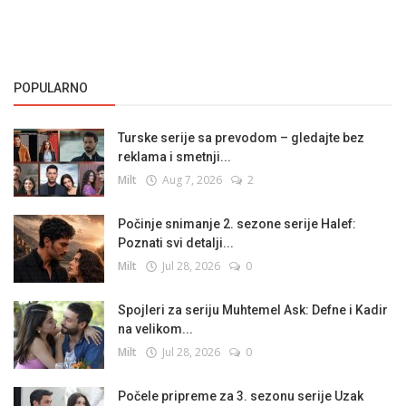
POPULARNO
Turske serije sa prevodom – gledajte bez
reklama i smetnji...
Milt
Aug 7, 2026
2
Počinje snimanje 2. sezone serije Halef:
Poznati svi detalji...
Milt
Jul 28, 2026
0
Spojleri za seriju Muhtemel Ask: Defne i Kadir
na velikom...
Milt
Jul 28, 2026
0
Počele pripreme za 3. sezonu serije Uzak