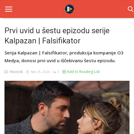
Prvi uvid u šestu epizodu serije
Kalpazan | Falsifikator
Home
Serija Kalpazan | Falsifikator, produkcija kompanije O3
Novosti
Medya, donosi prvi uvid u iščekivanu šestu epizodu.
TV Serije
Novosti
Add to Reading List
Nov 25, 2024
0
Filmovi
Glumci
Contact
Login
Register