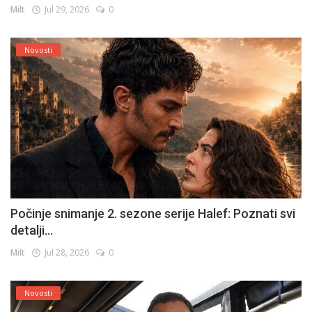
Milt
Jul 29, 2026
0
Novosti
Počinje snimanje 2. sezone serije Halef: Poznati svi
detalji...
Milt
Jul 28, 2026
0
Novosti