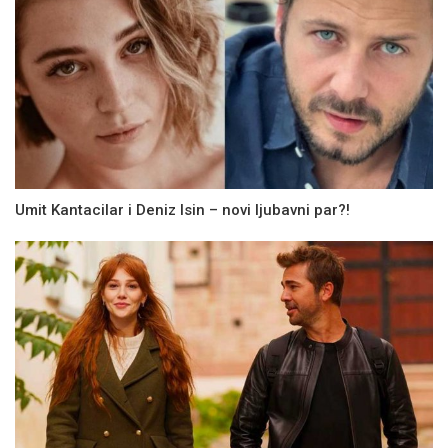
Umit Kantacilar i Deniz Isin – novi ljubavni par?!