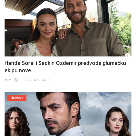
Hande Soral i Seckin Ozdemir predvode glumačku
ekipu nove...
Milt
Jul 26, 2026
0
Novosti