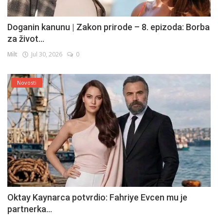
Doganin kanunu | Zakon prirode – 8. epizoda: Borba
za život...
Milt
Jul 30, 2026
0
Novosti
Oktay Kaynarca potvrdio: Fahriye Evcen mu je
partnerka...