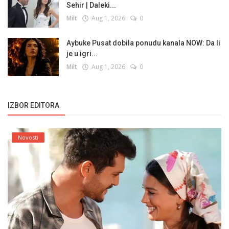
Sehir | Daleki...
Milt
Aug 1, 2026
0
Aybuke Pusat dobila ponudu kanala NOW: Da li
je u igri...
Milt
Aug 1, 2026
0
IZBOR EDITORA
Novosti