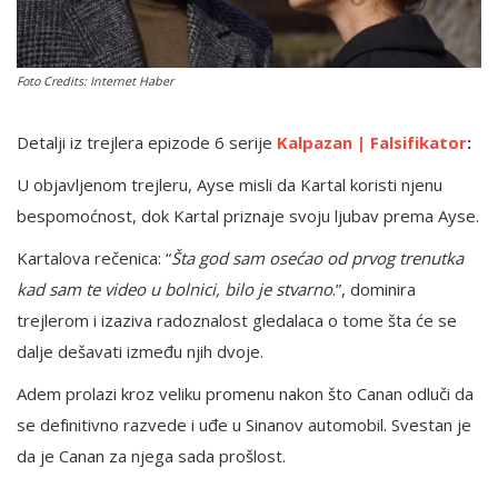
English
Foto Credits: Internet Haber
Detalji iz trejlera epizode 6 serije
Kalpazan | Falsifikator
:
U objavljenom trejleru, Ayse misli da Kartal koristi njenu
bespomoćnost, dok Kartal priznaje svoju ljubav prema Ayse.
Kartalova rečenica: “
Šta god sam osećao od prvog trenutka
kad sam te video u bolnici, bilo je stvarno
.”, dominira
trejlerom i izaziva radoznalost gledalaca o tome šta će se
dalje dešavati između njih dvoje.
Adem prolazi kroz veliku promenu nakon što Canan odluči da
se definitivno razvede i uđe u Sinanov automobil. Svestan je
da je Canan za njega sada prošlost.