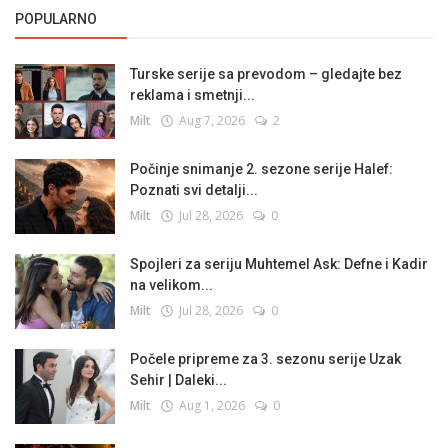
POPULARNO
Turske serije sa prevodom – gledajte bez
reklama i smetnji...
Milt
Aug 7, 2026
2
Počinje snimanje 2. sezone serije Halef:
Poznati svi detalji...
Milt
Jul 28, 2026
0
Spojleri za seriju Muhtemel Ask: Defne i Kadir
na velikom...
Milt
Jul 28, 2026
0
Počele pripreme za 3. sezonu serije Uzak
Sehir | Daleki...
Milt
Aug 1, 2026
0