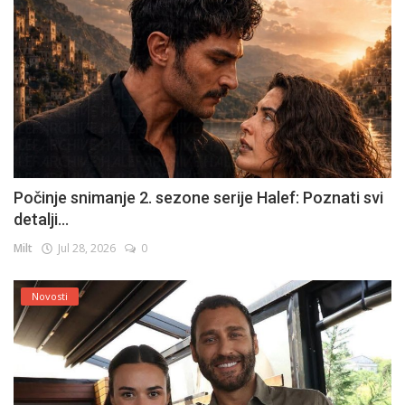
Počinje snimanje 2. sezone serije Halef: Poznati svi
detalji...
Milt
Jul 28, 2026
0
Novosti