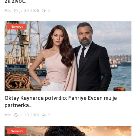
za život...
Milt
Jul 30, 2026
0
Novosti
Oktay Kaynarca potvrdio: Fahriye Evcen mu je
partnerka...
Milt
Jul 29, 2026
0
Novosti