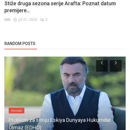
Stiže druga sezona serije Arafta: Poznat datum
premijere...
Milt
Jul 21, 2026
0
RANDOM POSTS
Novosti
Problem za seriju Eskiya Dunyaya Hukumdar
Olmaz (EDHO)