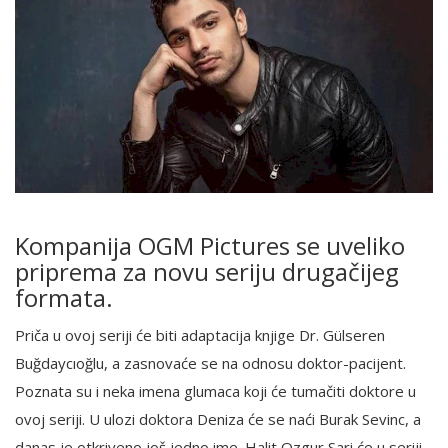
Kompanija OGM Pictures se uveliko
priprema za novu seriju drugačijeg
formata.
Priča u ovoj seriji će biti adaptacija knjige Dr. Gülseren
Buğdaycıoğlu, a zasnovaće se na odnosu doktor-pacijent.
Poznata su i neka imena glumaca koji će tumačiti doktore u
ovoj seriji. U ulozi doktora Deniza će se naći Burak Sevinc, a
danas je otkriveno još jedno ime. Halit Ozgur Sari će u seriji