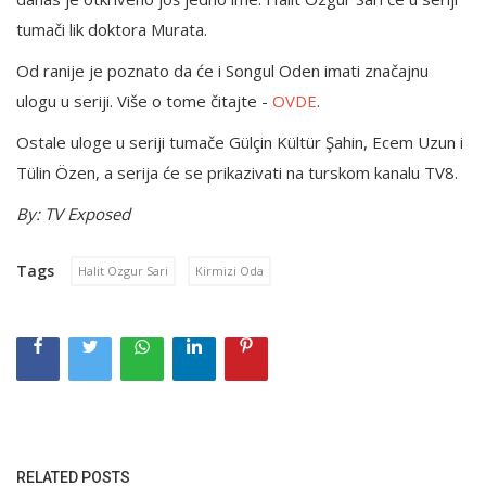
tumači lik doktora Murata.
Od ranije je poznato da će i Songul Oden imati značajnu
ulogu u seriji. Više o tome čitajte -
OVDE
.
Ostale uloge u seriji tumače Gülçin Kültür Şahin, Ecem Uzun i
Tülin Özen, a serija će se prikazivati na turskom kanalu TV8.
By: TV Exposed
Tags
Halit Ozgur Sari
Kirmizi Oda
RELATED POSTS