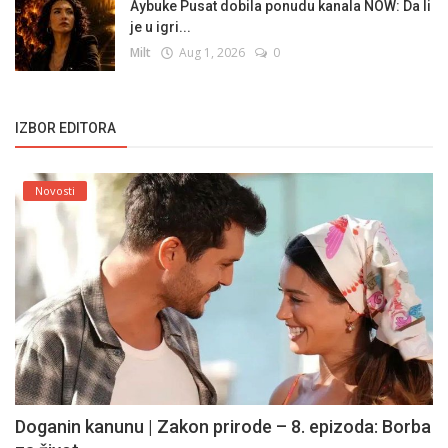
Aybuke Pusat dobila ponudu kanala NOW: Da li
je u igri...
Milt
Aug 1, 2026
0
IZBOR EDITORA
Novosti
Doganin kanunu | Zakon prirode – 8. epizoda: Borba