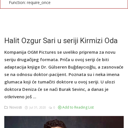
Function: require_once
English
Halit Ozgur Sari u seriji Kirmizi Oda
Kompanija OGM Pictures se uveliko priprema za novu
seriju drugačijeg formata. Priča u ovoj seriji će biti
adaptacija knjige Dr. Gülseren Buğdaycıoğlu, a zasnovaće
se na odnosu doktor-pacijent. Poznata su i neka imena
glumaca koji će tumačiti doktore u ovoj seriji. U ulozi
doktora Deniza će se naći Burak Sevinc, a danas je
otkriveno još ...
Novosti
Add to Reading List
Jul 31, 2020
0