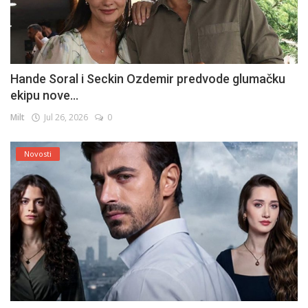
Hande Soral i Seckin Ozdemir predvode glumačku
ekipu nove...
Milt
Jul 26, 2026
0
Novosti