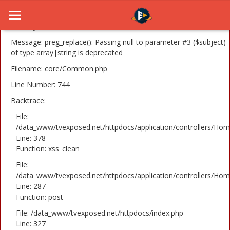
A PHP Error was encountered
Severity: 8192
Message: preg_replace(): Passing null to parameter #3 ($subject)
of type array|string is deprecated
Filename: core/Common.php
Home
Line Number: 744
Novosti
Backtrace:
TV Serije
File:
/data_www/tvexposed.net/httpdocs/application/controllers/Hom
Line: 378
Filmovi
Function: xss_clean
Glumci
File:
/data_www/tvexposed.net/httpdocs/application/controllers/Hom
Contact
Line: 287
Function: post
Login
File: /data_www/tvexposed.net/httpdocs/index.php
Line: 327
Register