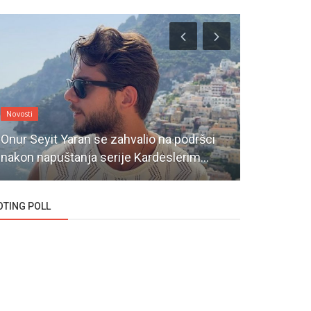
Novosti
Novosti
Onur Seyit Yaran se zahvalio na podršci
Šta nam do
nakon napuštanja serije Kardeslerim...
Inci Tanele
OTING POLL