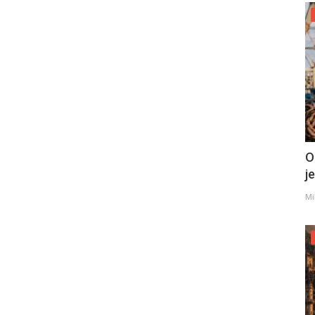
O
j
Mi