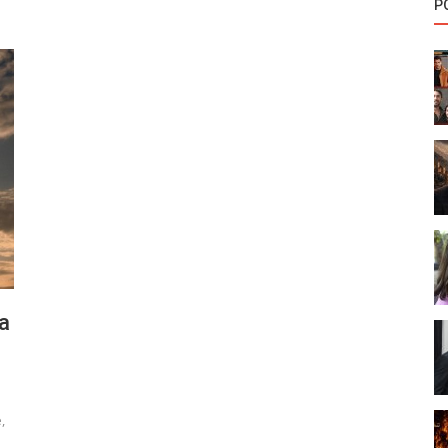
P
a
,