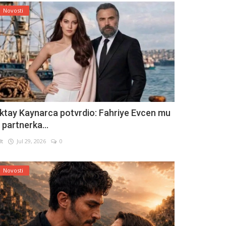
Novosti
ktay Kaynarca potvrdio: Fahriye Evcen mu
e partnerka...
lt
Jul 29, 2026
0
Novosti