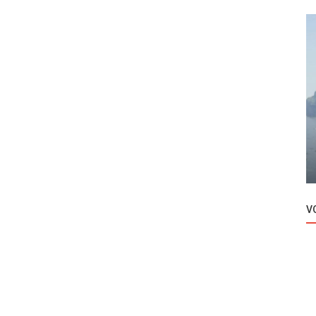
Novosti
yubi
Beren Saat uputila kritiku vlastima!
V