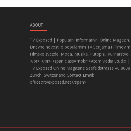
ABOUT
TV Exposed | Popularni Informativni Online Magazin.
Dnevne novosti o popularnim TV Serijama i Filmovim
Filmske zvezde, Moda, Muzika, Putopisi, Kulinarstvo..
</br> </br> <span class="nobr">AtomMedia Studio |
TV Exposed Online Magazine Seefeldstrasse 40 8008
Zürich, Switzerland Contact Email:
office@tvexposed.net</span>