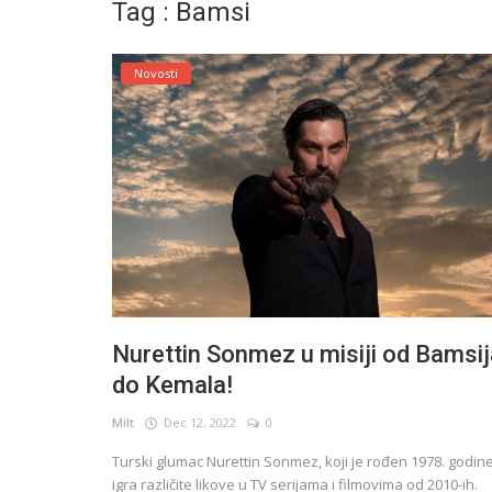
Tag : Bamsi
English
Novosti
Nurettin Sonmez u misiji od Bamsij
do Kemala!
Milt
Dec 12, 2022
0
Turski glumac Nurettin Sonmez, koji je rođen 1978. godine
igra različite likove u TV serijama i filmovima od 2010-ih.