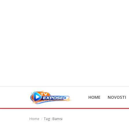
Home
Novosti
TV Serije
Filmovi
Glumci
HOME
NOVOSTI
Contact
Login
Home
Tag : Bamsi
Register