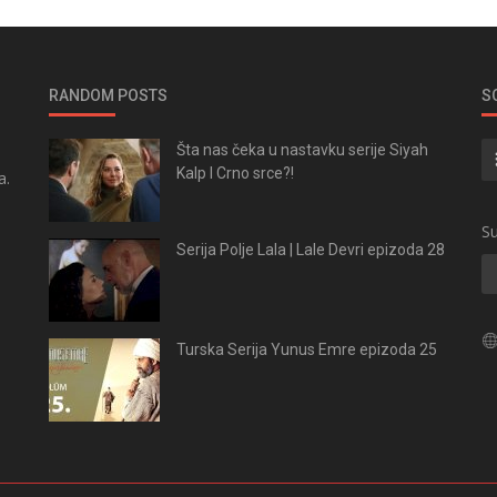
RANDOM POSTS
S
Šta nas čeka u nastavku serije Siyah
Kalp I Crno srce?!
a.
.
Su
Serija Polje Lala | Lale Devri epizoda 28
Turska Serija Yunus Emre epizoda 25