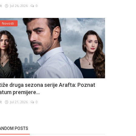
lt
Jul 26, 2026
0
Novosti
tiže druga sezona serije Arafta: Poznat
atum premijere...
lt
Jul 21, 2026
0
ANDOM POSTS