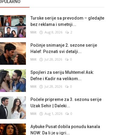
OPULARNO
Turske serije sa prevodom – gledajte
bez reklama i smetnji...
Milt
Aug 8, 2026
2
Počinje snimanje 2. sezone serije
Halef: Poznati svi detalji...
Milt
Jul 28, 2026
0
Spojleri za seriju Muhtemel Ask:
Defne i Kadir na velikom...
Milt
Jul 28, 2026
0
Počele pripreme za 3. sezonu serije
Uzak Sehir | Daleki...
Milt
Aug 1, 2026
0
Aybuke Pusat dobila ponudu kanala
NOW: Da li je u igri...