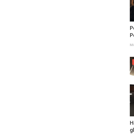
P
Po
Mi
H
g