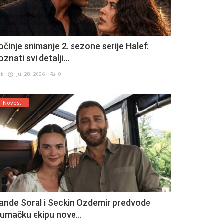
očinje snimanje 2. sezone serije Halef:
znati svi detalji...
lt
Jul 28, 2026
0
Novosti
ande Soral i Seckin Ozdemir predvode
lumačku ekipu nove...