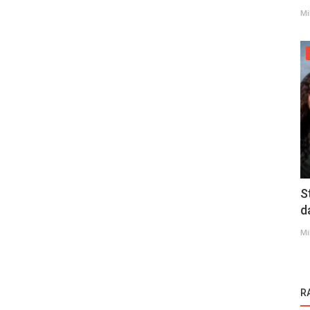
Mi
S
d
Mi
R