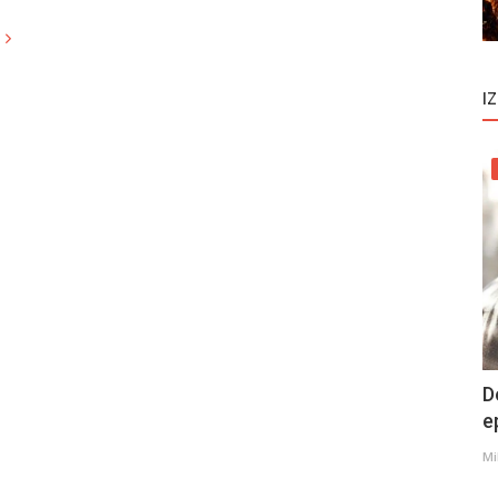
I
D
e
Mi