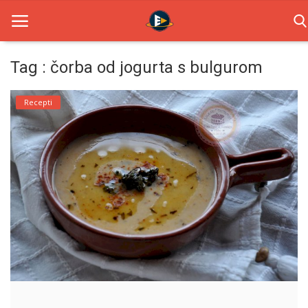
Tag : čorba od jogurta s bulgurom
Home
Recepti
Novosti
TV Serije
Filmovi
Glumci
Contact
Login
Register