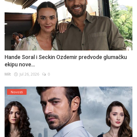
Hande Soral i Seckin Ozdemir predvode glumačku
ekipu nove...
Milt
Jul 26, 2026
0
Novosti