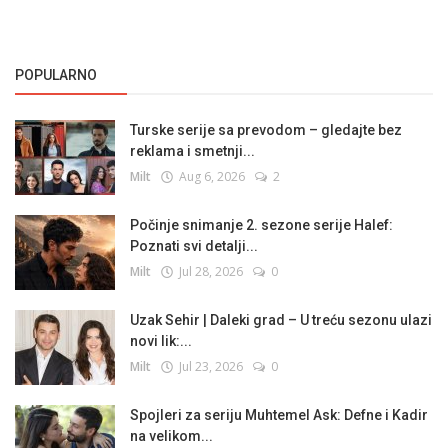
POPULARNO
Turske serije sa prevodom – gledajte bez
reklama i smetnji...
Milt
Aug 6, 2026
2
Počinje snimanje 2. sezone serije Halef:
Poznati svi detalji...
Milt
Jul 28, 2026
0
Uzak Sehir | Daleki grad – U treću sezonu ulazi
novi lik:...
Milt
Jul 23, 2026
0
Spojleri za seriju Muhtemel Ask: Defne i Kadir
na velikom...