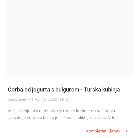
English
Čorba od jogurta s bulgurom - Turska kuhinja
tvexposed
Apr 18, 2020
0
Već je ranije bilo riječi kako je turske kuhinje na balkansku
izrazito je velik, no koliko je sličnosti, toliko je i razlika. Vrlo...
Kompletan Članak