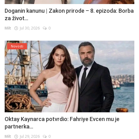
Doganin kanunu | Zakon prirode – 8. epizoda: Borba
za život...
Milt
Jul 30, 2026
0
Novosti
Oktay Kaynarca potvrdio: Fahriye Evcen mu je
partnerka...
Milt
Jul 29, 2026
0