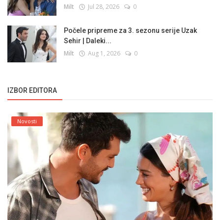
Milt
Jul 28, 2026
0
Počele pripreme za 3. sezonu serije Uzak
Sehir | Daleki...
Milt
Aug 1, 2026
0
IZBOR EDITORA
Novosti