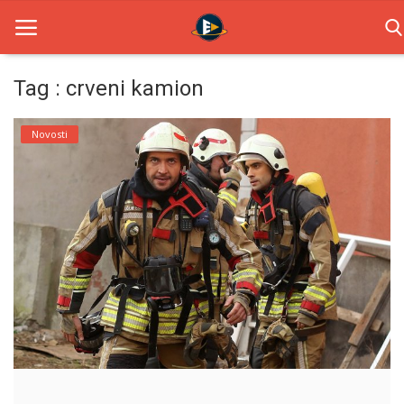
Tag : crveni kamion
Home
Novosti
Novosti
TV Serije
Filmovi
Glumci
Contact
Login
Register