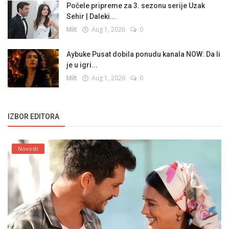
Počele pripreme za 3. sezonu serije Uzak
Sehir | Daleki...
Milt
Aug 1, 2026
0
Aybuke Pusat dobila ponudu kanala NOW: Da li
je u igri...
Milt
Aug 1, 2026
0
IZBOR EDITORA
Novosti