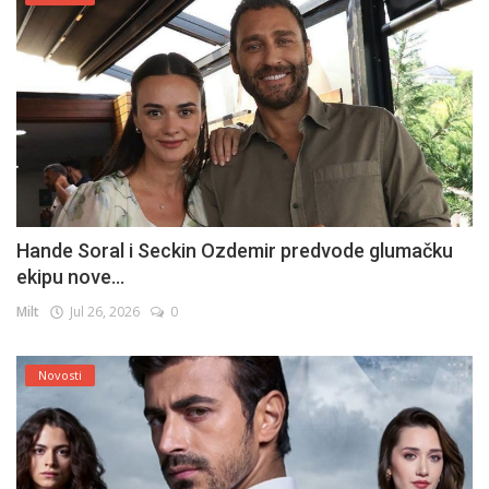
Hande Soral i Seckin Ozdemir predvode glumačku
ekipu nove...
Milt
Jul 26, 2026
0
Novosti