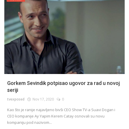
Gorkem Sevindik potpisao ugovor za rad u novoj
seriji
tvexposed
Nov 17, 2020
0
Kao što je ranije najavljeno bivši CEO Show TV-a Suavi Dogan i
CEO kompanije Ay Yapim Kerem Catay osnovali su novu
kompaniju pod nazivom...