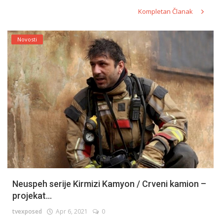
Kompletan Članak
Novosti
Neuspeh serije Kirmizi Kamyon / Crveni kamion –
projekat...
tvexposed
Apr 6, 2021
0