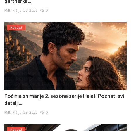
partnerka...
Milt
Jul 29, 2026
0
Novosti
Počinje snimanje 2. sezone serije Halef: Poznati svi
detalji...
Milt
Jul 28, 2026
0
Novosti