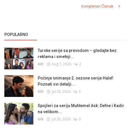
Kompletan Članak
POPULARNO
Turske serije sa prevodom – gledajte bez
reklama i smetnji...
Milt
Aug 7, 2026
2
Počinje snimanje 2. sezone serije Halef:
Poznati svi detalji...
Milt
Jul 28, 2026
0
Spojleri za seriju Muhtemel Ask: Defne i Kadir
na velikom...
Milt
Jul 28, 2026
0