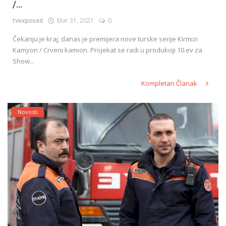
/...
tvexposed
Mar 31, 2021
0
Čekanju je kraj, danas je premijera nove turske serije Kirmizi
Kamyon / Crveni kamion. Projekat se radi u produkciji 10.ev za
Show...
Kompletan Članak
Novosti