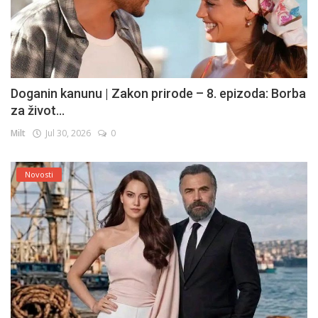
Doganin kanunu | Zakon prirode – 8. epizoda: Borba
za život...
Milt
Jul 30, 2026
0
Novosti