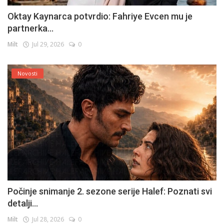
Oktay Kaynarca potvrdio: Fahriye Evcen mu je
partnerka...
Milt
Jul 29, 2026
0
Novosti
Počinje snimanje 2. sezone serije Halef: Poznati svi
detalji...
Milt
Jul 28, 2026
0