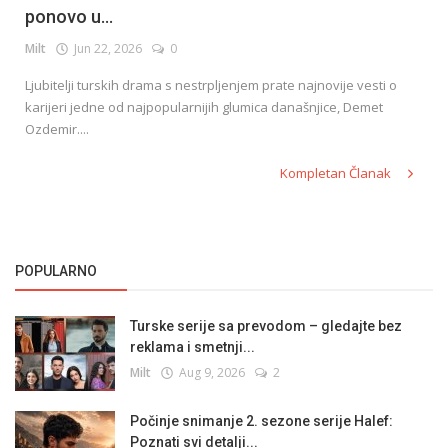
ponovo u...
Milt
Jun 22, 2026
0
English
Ljubitelji turskih drama s nestrpljenjem prate najnovije vesti o
karijeri jedne od najpopularnijih glumica današnjice, Demet
Ozdemir....
Kompletan Članak
POPULARNO
Turske serije sa prevodom – gledajte bez
reklama i smetnji...
Milt
Aug 9, 2026
2
Počinje snimanje 2. sezone serije Halef:
Poznati svi detalji...