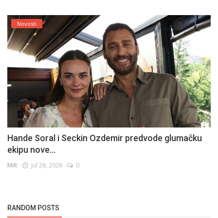
Novosti
Hande Soral i Seckin Ozdemir predvode glumačku
ekipu nove...
Milt
Jul 26, 2026
0
RANDOM POSTS