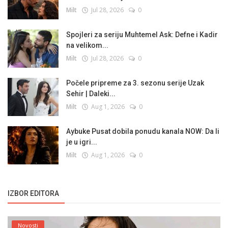
Milt
Jul 28, 2026
0
Spojleri za seriju Muhtemel Ask: Defne i Kadir
na velikom...
Milt
Jul 28, 2026
0
Počele pripreme za 3. sezonu serije Uzak
Sehir | Daleki...
Milt
Aug 1, 2026
0
Aybuke Pusat dobila ponudu kanala NOW: Da li
je u igri...
Milt
Aug 1, 2026
0
IZBOR EDITORA
Novosti