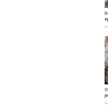
D
e
Mi
O
j
Mi