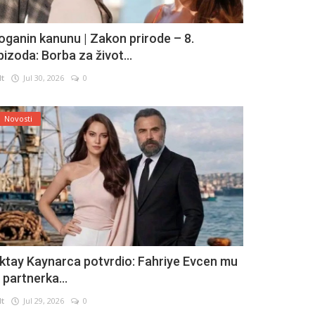
oganin kanunu | Zakon prirode – 8.
pizoda: Borba za život...
lt
Jul 30, 2026
0
Novosti
ktay Kaynarca potvrdio: Fahriye Evcen mu
e partnerka...
lt
Jul 29, 2026
0