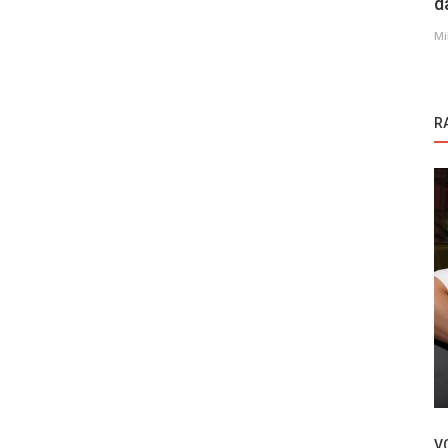
d
Mi
R
Novosti
a opasna
Skandal na setu serije Yeralti: Otac
glumice podneo krivičnu prijavu protiv...
V