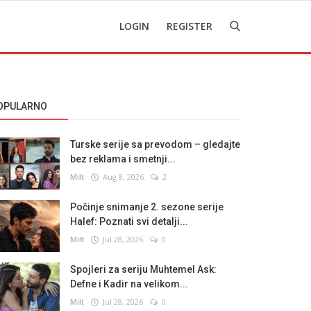
LOGIN
REGISTER
OPULARNO
Turske serije sa prevodom – gledajte
bez reklama i smetnji...
Milt
Aug 8, 2026
2
Počinje snimanje 2. sezone serije
Halef: Poznati svi detalji...
Milt
Jul 28, 2026
0
Spojleri za seriju Muhtemel Ask:
Defne i Kadir na velikom...
Milt
Jul 28, 2026
0