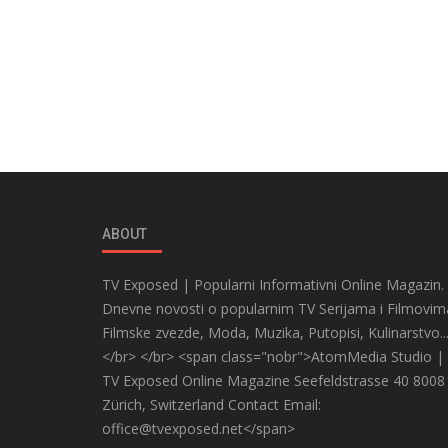
ABOUT
TV Exposed | Popularni Informativni Online Magazin.
Dnevne novosti o popularnim TV Serijama i Filmovim
Filmske zvezde, Moda, Muzika, Putopisi, Kulinarstvo..
</br> </br> <span class="nobr">AtomMedia Studio |
TV Exposed Online Magazine Seefeldstrasse 40 8008
Zürich, Switzerland Contact Email:
office@tvexposed.net</span>