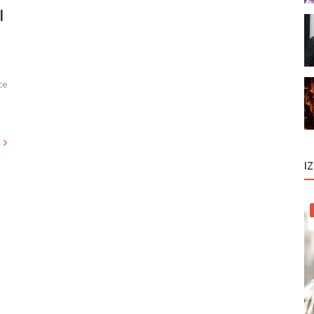
l
ce
I