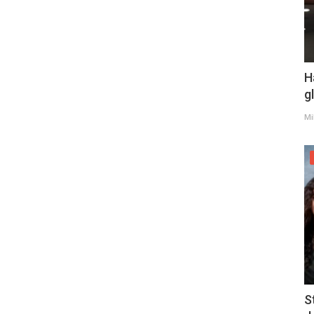
H
g
Mi
S