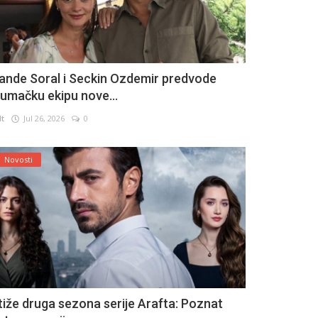
ande Soral i Seckin Ozdemir predvode
lumačku ekipu nove...
lt
Jul 26, 2026
0
Novosti
tiže druga sezona serije Arafta: Poznat