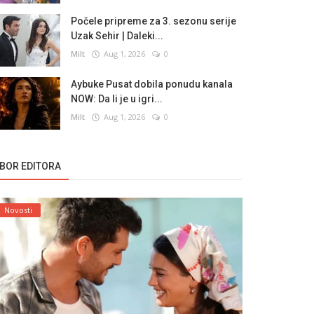
Počele pripreme za 3. sezonu serije
Uzak Sehir | Daleki...
Milt
Aug 1, 2026
0
Aybuke Pusat dobila ponudu kanala
NOW: Da li je u igri...
Milt
Aug 1, 2026
0
ZBOR EDITORA
Novosti