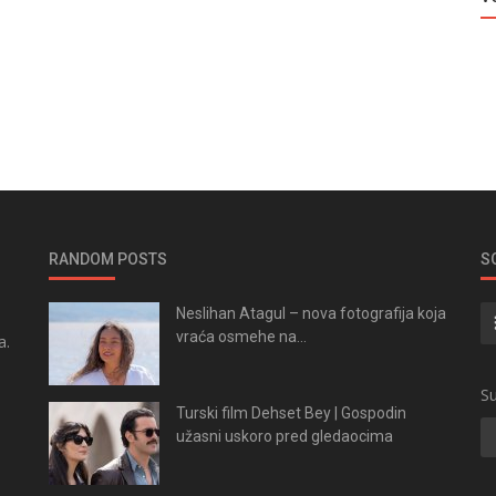
RANDOM POSTS
S
Neslihan Atagul – nova fotografija koja
vraća osmehe na...
a.
.
Su
Turski film Dehset Bey | Gospodin
užasni uskoro pred gledaocima