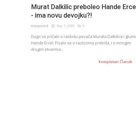
Murat Dalkilic preboleo Hande Erce
- ima novu devojku?!
English
tvexposed
Sep 1, 2020
0
Dugo se pričalo o raskidu pevača Murata Dalkilica i glumi
Hande Ercel. Pisalo se o razlozima prekida, i o mnogim
drugim stvarima...
Kompletan Članak