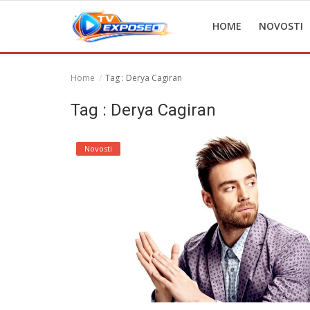
HOME
NOVOSTI
Home
Tag : Derya Cagiran
Home
Tag : Derya Cagiran
Novosti
Novosti
TV Serije
Filmovi
Glumci
Contact
Login
Register