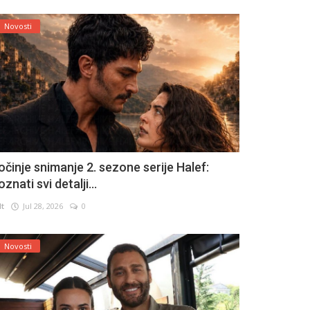
Novosti
očinje snimanje 2. sezone serije Halef:
znati svi detalji...
lt
Jul 28, 2026
0
Novosti