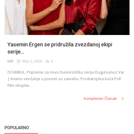
Yasemin Ergen se pridružila zvezdanoj ekipi
serije...
Milt
May 2, 2026
0
ISTANBUL. Pripreme za novu humorističku seriju Dugunumuz Var
| Imamo venčanje u punom su zamahu. Produkcijska kuća Poll
Film okupila...
Kompletan Članak
POPULARNO