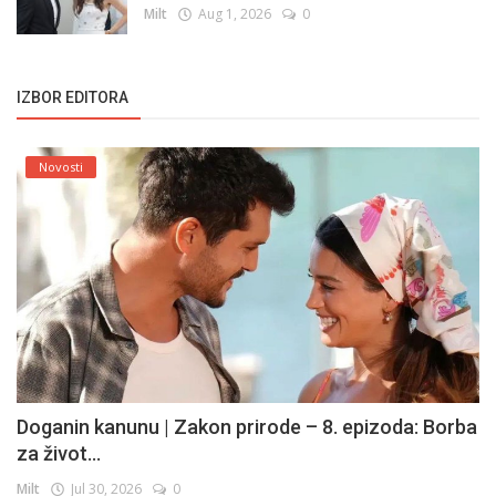
Milt
Aug 1, 2026
0
IZBOR EDITORA
Novosti
Doganin kanunu | Zakon prirode – 8. epizoda: Borba
za život...
Milt
Jul 30, 2026
0