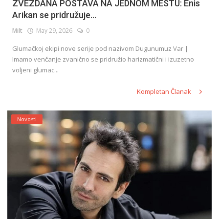
ZVEZDANA POSTAVA NA JEDNOM MESTU: Enis
Arikan se pridružuje...
Milt
May 29, 2026
0
Glumačkoj ekipi nove serije pod nazivom Dugunumuz Var |
Imamo venčanje zvanično se pridružio harizmatični i izuzetno
voljeni glumac...
Kompletan Članak
Novosti