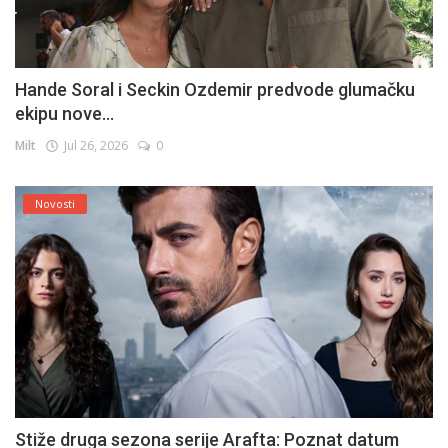
Hande Soral i Seckin Ozdemir predvode glumačku
ekipu nove...
Milt
Jul 26, 2026
0
Novosti
Stiže druga sezona serije Arafta: Poznat datum