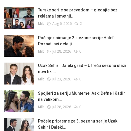
Turske serije sa prevodom – gledajte bez
reklama i smetnji...
Milt
Aug 6, 2026
2
Počinje snimanje 2. sezone serije Halef:
Poznati svi detalji...
Milt
Jul 28, 2026
0
Uzak Sehir | Daleki grad – U treću sezonu ulazi
novi lik:...
Milt
Jul 23, 2026
0
Spojleri za seriju Muhtemel Ask: Defne i Kadir
na velikom...
Milt
Jul 28, 2026
0
Počele pripreme za 3. sezonu serije Uzak
Sehir | Daleki...