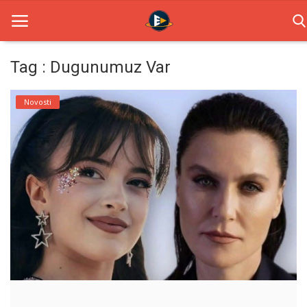
Tag : Dugunumuz Var
Home
Novosti
Novosti
TV Serije
Filmovi
Glumci
Contact
Login
Register