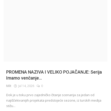
English
PROMENA NAZIVA I VELIKO POJAČANJE: Serija
Imamo venčanje...
Milt
Jul 14, 2026
0
Dok je u toku prvo zajedničko čitanje scenarija za jedan od
najiščekivanijih projekata predstojeće sezone, iz turskih medija
stižu...