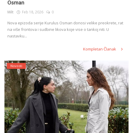
Osman
Milt
Feb 18, 2026
0
Nova epizoda serije Kurulus Osman donosi velike preokrete, rat
na više frontova i sudbine likova koje vise o tankoj niti. U
nastavku...
Kompletan Članak
Novosti