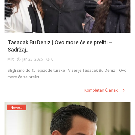
Tasacak Bu Deniz | Ovo more će se preliti –
Sadržaj...
Milt
Jan 23, 2026
0
Stigli smo do 15. epizode turske TV serije Tasacak Bu Deniz | Ovo
more će se preliti.
Kompletan Članak
Novosti