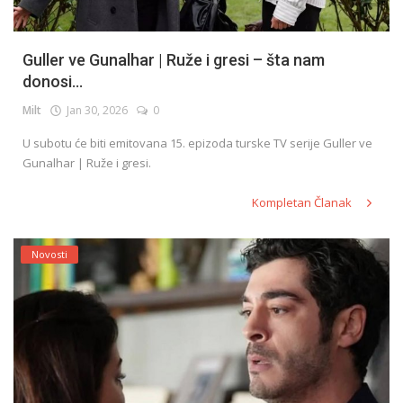
Guller ve Gunalhar | Ruže i gresi – šta nam
donosi...
Milt
Jan 30, 2026
0
U subotu će biti emitovana 15. epizoda turske TV serije Guller ve
Gunalhar | Ruže i gresi.
Kompletan Članak
Novosti