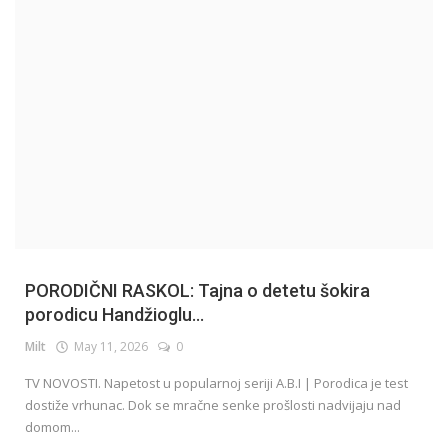
English
PORODIČNI RASKOL: Tajna o detetu šokira
porodicu Handžioglu...
Milt
May 11, 2026
0
TV NOVOSTI. Napetost u popularnoj seriji A.B.I | Porodica je test
dostiže vrhunac. Dok se mračne senke prošlosti nadvijaju nad
domom...