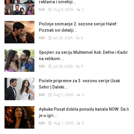
reklama i smetnji...
Milt
Aug 8, 2026
2
Počinje snimanje 2. sezone serije Halef:
Poznati svi detalji...
Milt
Jul 28, 2026
0
Spojleri za seriju Muhtemel Ask: Defne i Kadir
na velikom...
Milt
Jul 28, 2026
0
Počele pripreme za 3. sezonu serije Uzak
Sehir | Daleki...
Milt
Aug 1, 2026
0
Aybuke Pusat dobila ponudu kanala NOW: Da li
je u igri...
Milt
Aug 1, 2026
0