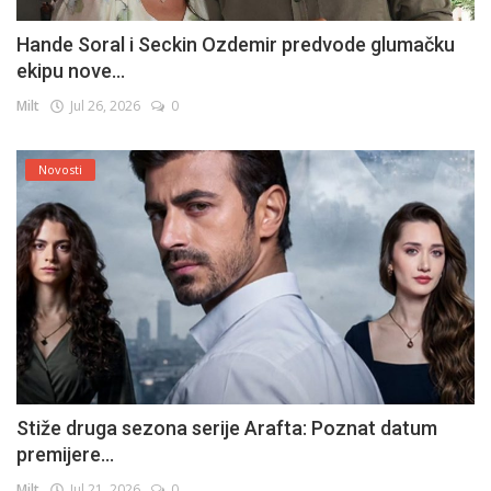
Hande Soral i Seckin Ozdemir predvode glumačku
ekipu nove...
Milt
Jul 26, 2026
0
Novosti
Stiže druga sezona serije Arafta: Poznat datum
premijere...
Milt
Jul 21, 2026
0