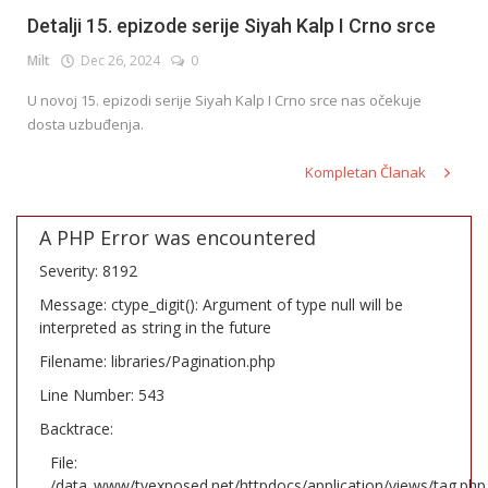
Detalji 15. epizode serije Siyah Kalp I Crno srce
Milt
Dec 26, 2024
0
U novoj 15. epizodi serije Siyah Kalp I Crno srce nas očekuje
dosta uzbuđenja.
Kompletan Članak
A PHP Error was encountered
Severity: 8192
Message: ctype_digit(): Argument of type null will be
interpreted as string in the future
Filename: libraries/Pagination.php
Line Number: 543
Backtrace:
File:
/data_www/tvexposed.net/httpdocs/application/views/tag.php