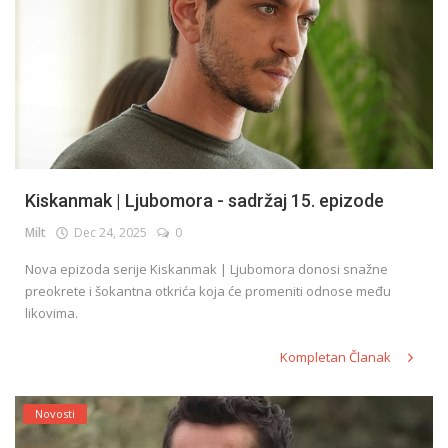
Kiskanmak | Ljubomora - sadržaj 15. epizode
Milt
Dec 24, 2025
0
Nova epizoda serije Kiskanmak | Ljubomora donosi snažne
preokrete i šokantna otkrića koja će promeniti odnose među
likovima.
Kompletan Članak
Novosti