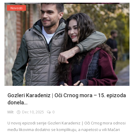
Novosti
Gozleri Karadeniz | Oči Crnog mora – 15. epizoda
donela...
Milt
Dec 10, 2025
0
U novoj epizodi serije Gozleri Karadeniz | Oči Crnog mora odnosi
među likovima dodatno se komplikuju, a napetost u vili Mačari