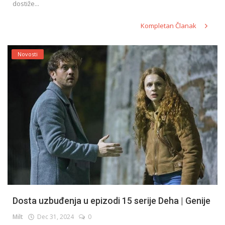
dostiže...
Kompletan Članak
Novosti
Dosta uzbuđenja u epizodi 15 serije Deha | Genije
Milt
Dec 31, 2024
0