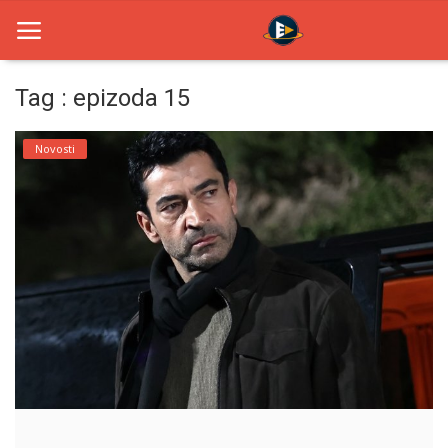
Tag : epizoda 15
Home
Novosti
Novosti
TV Serije
Filmovi
Glumci
Contact
Login
Register