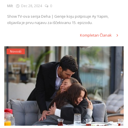
Milt
Dec 28, 2024
0
Show TV-ova serija Deha | Genije koju potpisuje Ay Yapim,
objavila je prvu najavu za iščekivanu 15. epizodu.
Kompletan Članak
Novosti