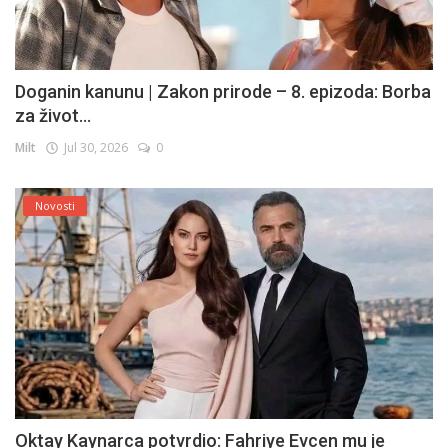
Doganin kanunu | Zakon prirode – 8. epizoda: Borba
za život...
Milt
Jul 30, 2026
0
Novosti
Oktay Kaynarca potvrdio: Fahriye Evcen mu je