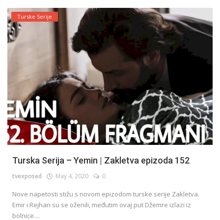
Turske Serije
Turska Serija – Yemin | Zakletva epizoda 152
tvexposed
May 4, 2020
0
Nove napetosti stižu s novom epizodom turske serije Zakletva.
Emir i Rejhan su se oženili, međutim ovaj put Džemre izlazi iz
bolnice....