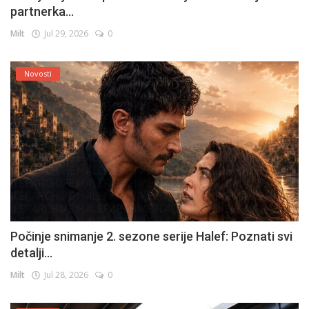
partnerka...
Milt
Jul 29, 2026
0
Novosti
Počinje snimanje 2. sezone serije Halef: Poznati svi
detalji...
Milt
Jul 28, 2026
0