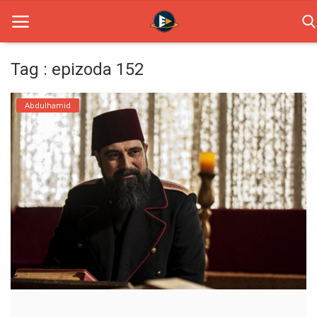
Tag : epizoda 152
Home
Abdulhamid
Novosti
TV Serije
Filmovi
Glumci
Contact
Login
Register