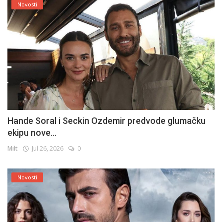
Novosti
Hande Soral i Seckin Ozdemir predvode glumačku
ekipu nove...
Milt
Jul 26, 2026
0
Novosti