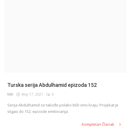
English
Turska serija Abdulhamid epizoda 152
Milt
May 17, 2021
0
Serija Abdulhamid se takođe polako bliži smo kraju. Projekat je
stigao do 152. epizode emitovanja.
Kompletan Članak