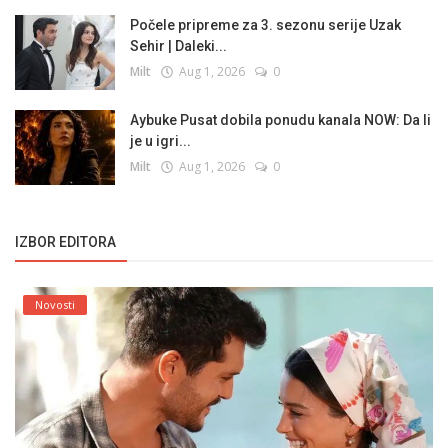
Počele pripreme za 3. sezonu serije Uzak
Sehir | Daleki...
Milt
Aug 1, 2026
0
Aybuke Pusat dobila ponudu kanala NOW: Da li
je u igri...
Milt
Aug 1, 2026
0
IZBOR EDITORA
Novosti