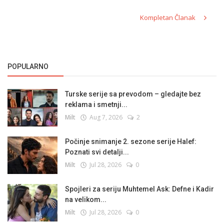
Kompletan Članak
POPULARNO
Turske serije sa prevodom – gledajte bez
reklama i smetnji...
Milt
Aug 7, 2026
2
Počinje snimanje 2. sezone serije Halef:
Poznati svi detalji...
Milt
Jul 28, 2026
0
Spojleri za seriju Muhtemel Ask: Defne i Kadir
na velikom...
Milt
Jul 28, 2026
0