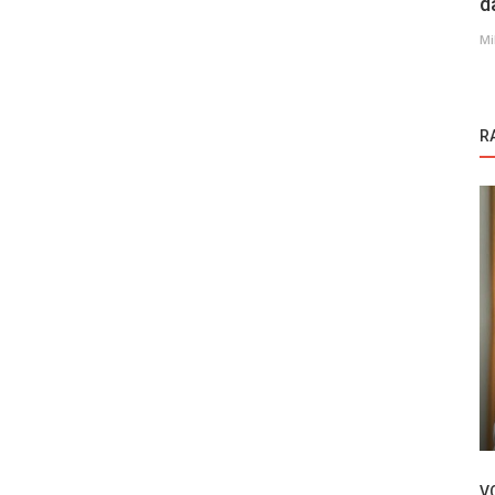
d
Mi
R
Novosti
Šta nam donosi epizoda 51 serije
om liku!
Hudutsuz Sevda | Bezgranična ljubav?!
V