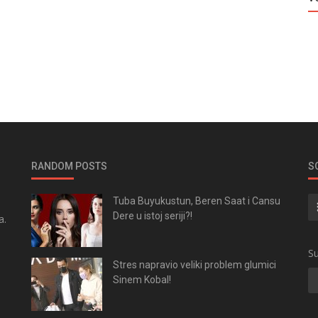
RANDOM POSTS
S
Tuba Buyukustun, Beren Saat i Cansu
Dere u istoj seriji?!
a.
.
Su
Stres napravio veliki problem glumici
Sinem Kobal!