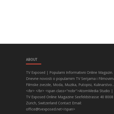
ABOUT
TV Exposed | Popularni Informativni Online Magazin.
Dnevne novosti o popularnim TV Serijama i Filmovim
Filmske zvezde, Moda, Muzika, Putopisi, Kulinarstvo..
</br> </br> <span class="nobr">AtomMedia Studio |
TV Exposed Online Magazine Seefeldstrasse 40 8008
Zürich, Switzerland Contact Email:
office@tvexposed.net</span>