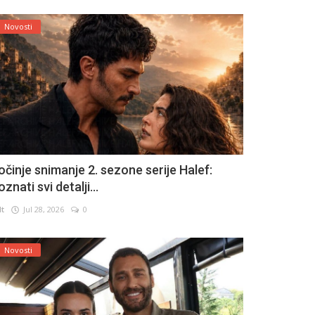
Novosti
očinje snimanje 2. sezone serije Halef:
znati svi detalji...
lt
Jul 28, 2026
0
Novosti