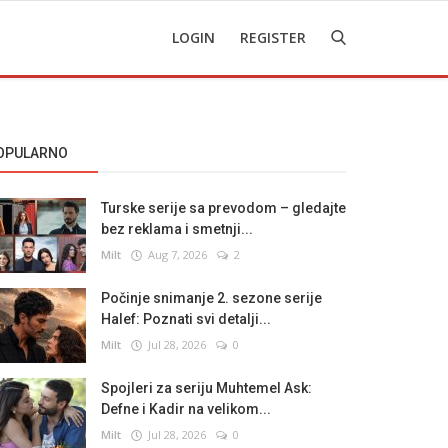
LOGIN
REGISTER
OPULARNO
Turske serije sa prevodom – gledajte
bez reklama i smetnji...
Milt
Aug 7, 2026
2
Počinje snimanje 2. sezone serije
Halef: Poznati svi detalji...
Milt
Jul 28, 2026
0
Spojleri za seriju Muhtemel Ask:
Defne i Kadir na velikom...
Milt
Jul 28, 2026
0