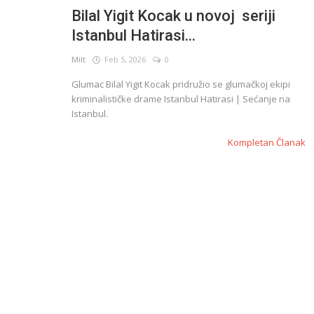
Bilal Yigit Kocak u novoj seriji
Istanbul Hatirasi...
English
Milt
Feb 5, 2026
0
Glumac Bilal Yigit Kocak pridružio se glumačkoj ekipi
kriminalističke drame Istanbul Hatirasi | Sećanje na
Istanbul.
Kompletan Članak