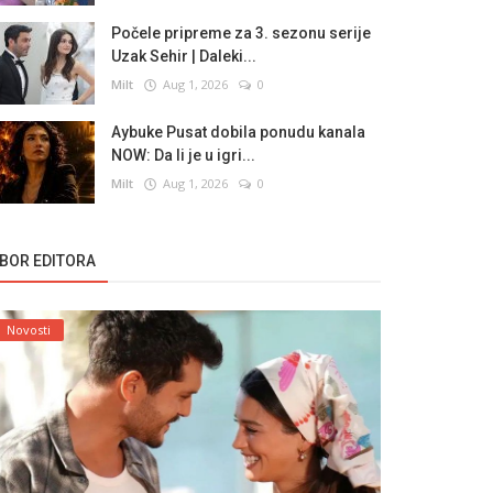
Počele pripreme za 3. sezonu serije
Uzak Sehir | Daleki...
Milt
Aug 1, 2026
0
Aybuke Pusat dobila ponudu kanala
NOW: Da li je u igri...
Milt
Aug 1, 2026
0
ZBOR EDITORA
Novosti