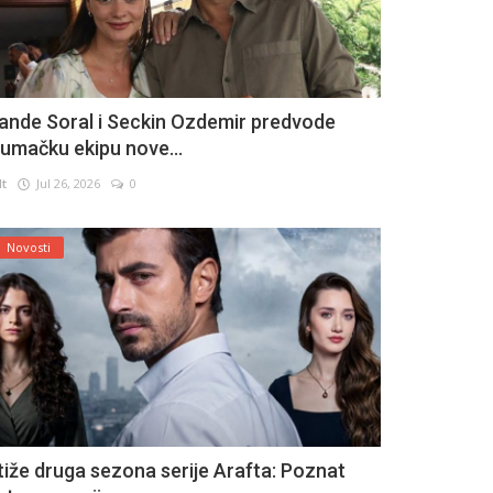
ande Soral i Seckin Ozdemir predvode
lumačku ekipu nove...
lt
Jul 26, 2026
0
Novosti
tiže druga sezona serije Arafta: Poznat