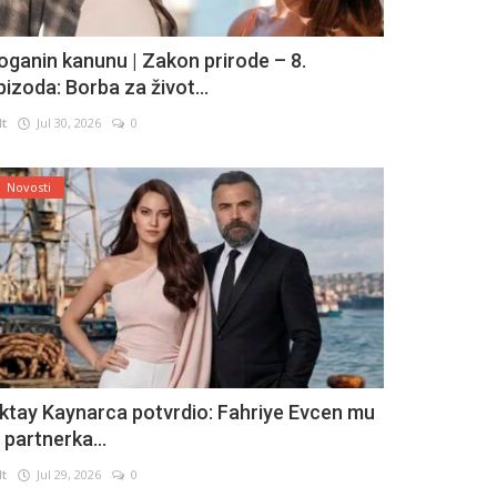
oganin kanunu | Zakon prirode – 8.
pizoda: Borba za život...
lt
Jul 30, 2026
0
Novosti
ktay Kaynarca potvrdio: Fahriye Evcen mu
e partnerka...
lt
Jul 29, 2026
0