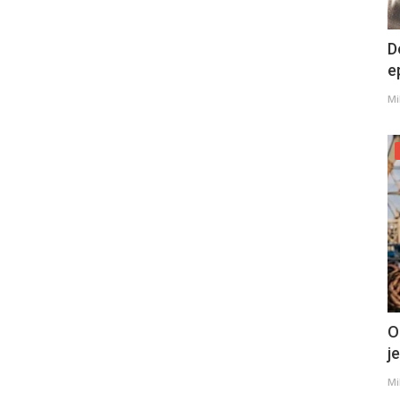
D
e
Mi
O
j
Mi