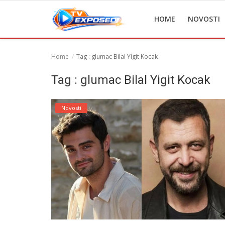
HOME
NOVOSTI
Home
Tag : glumac Bilal Yigit Kocak
Home
Tag : glumac Bilal Yigit Kocak
Novosti
Novosti
TV Serije
Filmovi
Glumci
Contact
Login
Register