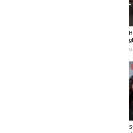
H
g
Mi
S