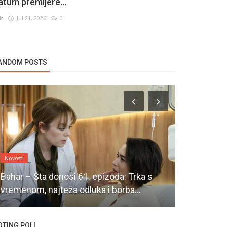
atum premijere...
lt
Jul 21, 2026
0
ANDOM POSTS
Novosti
Novosti
Bahar – Šta donosi 61. epizoda: Trka s
vremenom, najteža odluka i borba...
Kerem Burs
OTING POLL