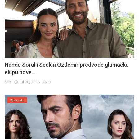
Hande Soral i Seckin Ozdemir predvode glumačku
ekipu nove...
Milt
Jul 26, 2026
0
Novosti