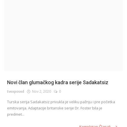
English
Novi član glumačkog kadra serije Sadakatsiz
tvexposed
Nov 2, 2020
0
Turska serija Sadakatsiz privukla je veliku pažnju i pre početka
emitovanja. Adaptacije britanske serije Dr. Foster bila je
predmet...
Kompletan Članak