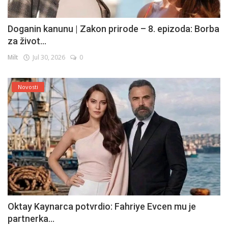
Doganin kanunu | Zakon prirode – 8. epizoda: Borba
za život...
Milt
Jul 30, 2026
0
Novosti
Oktay Kaynarca potvrdio: Fahriye Evcen mu je
partnerka...