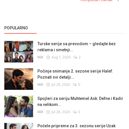
POPULARNO
Turske serije sa prevodom – gledajte bez
reklama i smetnji...
Milt
Aug 7, 2026
2
Počinje snimanje 2. sezone serije Halef:
Poznati svi detalji...
Milt
Jul 28, 2026
0
Spojleri za seriju Muhtemel Ask: Defne i Kadir
na velikom...
Milt
Jul 28, 2026
0
Počele pripreme za 3. sezonu serije Uzak