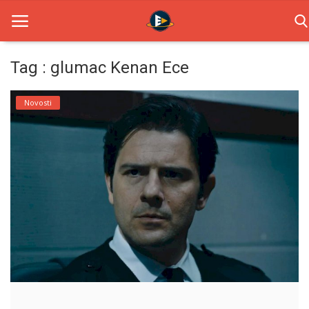
Tag : glumac Kenan Ece
Home
Novosti
Novosti
TV Serije
Filmovi
Glumci
Contact
Login
Register