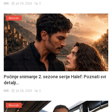
Milt
Jul 29, 2026
0
Novosti
Počinje snimanje 2. sezone serije Halef: Poznati svi
detalji...
Milt
Jul 28, 2026
0
Novosti