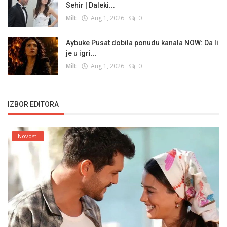
Sehir | Daleki...
Milt
Aug 1, 2026
0
Aybuke Pusat dobila ponudu kanala NOW: Da li
je u igri...
Milt
Aug 1, 2026
0
IZBOR EDITORA
Novosti