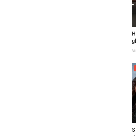
H
g
Mi
S