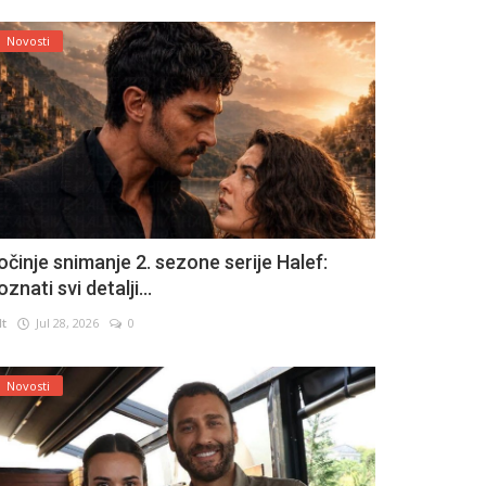
Novosti
očinje snimanje 2. sezone serije Halef:
znati svi detalji...
lt
Jul 28, 2026
0
Novosti