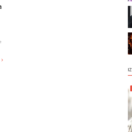
a
e
I