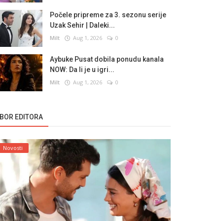
Počele pripreme za 3. sezonu serije
Uzak Sehir | Daleki...
Milt
Aug 1, 2026
0
Aybuke Pusat dobila ponudu kanala
NOW: Da li je u igri...
Milt
Aug 1, 2026
0
ZBOR EDITORA
Novosti