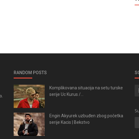
RANDOM POSTS
S
Komplikovana situacija na setu turske
serije Uc Kurus /...
a.
.
Su
Engin Akyurek uzbuđen zbog početka
serije Kacis | Bekstvo