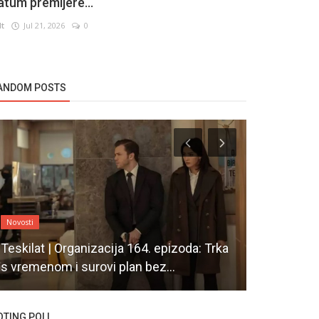
atum premijere...
lt
Jul 21, 2026
0
ANDOM POSTS
Novosti
Novosti
Teskilat | Organizacija 164. epizoda: Trka
Poznato ka
s vremenom i surovi plan bez...
Adim Farah
OTING POLL