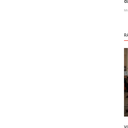
d
Mi
R
Novosti
Kenan Imirzalioglu bio na transplantaciji
Kinaya
kose?!
V