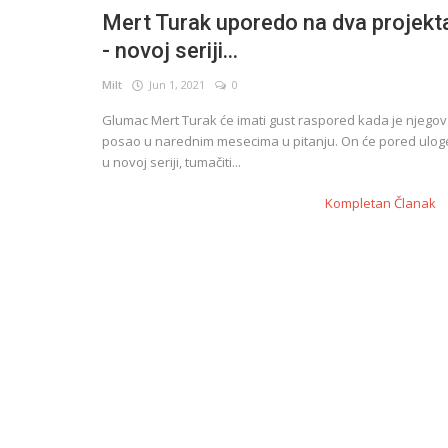
Mert Turak uporedo na dva projekt
- novoj seriji...
English
Milt
Jun 1, 2021
0
Glumac Mert Turak će imati gust raspored kada je njegov
posao u narednim mesecima u pitanju. On će pored ulog
u novoj seriji, tumačiti...
Kompletan Članak