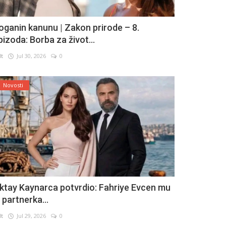
oganin kanunu | Zakon prirode – 8.
pizoda: Borba za život...
lt
Jul 30, 2026
0
Novosti
ktay Kaynarca potvrdio: Fahriye Evcen mu
e partnerka...
lt
Jul 29, 2026
0