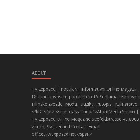
ABOUT
TV Exposed | Popularni Informativni Online Magazin.
Dnevne novosti o popularnim TV Serijama i Filmovim
Filmske zvezde, Moda, Muzika, Putopisi, Kulinarstvo..
</br> </br> <span class="nobr">AtomMedia Studio |
TV Exposed Online Magazine Seefeldstrasse 40 8008
Zürich, Switzerland Contact Email:
office@tvexposed.net</span>