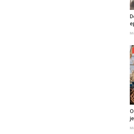
D
e
Mi
O
j
Mi