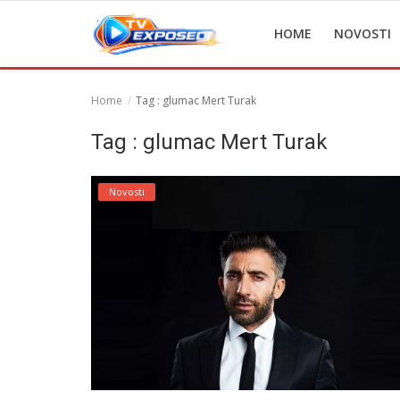
HOME
NOVOSTI
Home
Tag : glumac Mert Turak
Home
Tag : glumac Mert Turak
Novosti
Novosti
TV Serije
Filmovi
Glumci
Contact
Login
Register