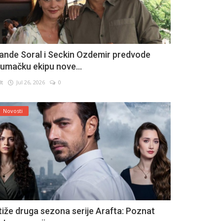
ande Soral i Seckin Ozdemir predvode
lumačku ekipu nove...
lt
Jul 26, 2026
0
Novosti
tiže druga sezona serije Arafta: Poznat