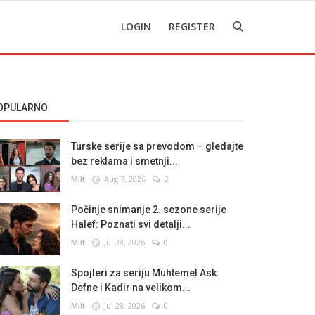
LOGIN
REGISTER
OPULARNO
Turske serije sa prevodom – gledajte
bez reklama i smetnji...
Milt
Aug 7, 2026
2
Počinje snimanje 2. sezone serije
Halef: Poznati svi detalji...
Milt
Jul 28, 2026
0
Spojleri za seriju Muhtemel Ask:
Defne i Kadir na velikom...
Milt
Jul 28, 2026
0