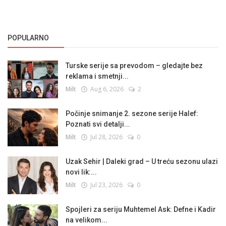
POPULARNO
Turske serije sa prevodom – gledajte bez
reklama i smetnji...
Milt
Aug 6, 2026
2
Počinje snimanje 2. sezone serije Halef:
Poznati svi detalji...
Milt
Jul 28, 2026
0
Uzak Sehir | Daleki grad – U treću sezonu ulazi
novi lik:...
Milt
Jul 23, 2026
0
Spojleri za seriju Muhtemel Ask: Defne i Kadir
na velikom...