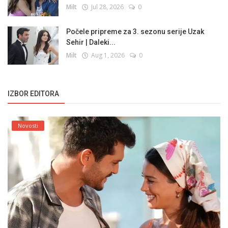
Milt
Jul 28, 2026
0
Počele pripreme za 3. sezonu serije Uzak
Sehir | Daleki...
Milt
Aug 1, 2026
0
IZBOR EDITORA
Novosti