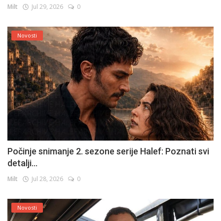
Milt
Jul 29, 2026
0
Novosti
Počinje snimanje 2. sezone serije Halef: Poznati svi
detalji...
Milt
Jul 28, 2026
0
Novosti