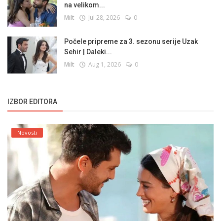
na velikom...
Milt
Jul 28, 2026
0
Počele pripreme za 3. sezonu serije Uzak
Sehir | Daleki...
Milt
Aug 1, 2026
0
IZBOR EDITORA
Novosti