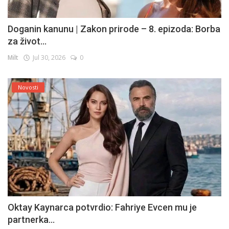
Doganin kanunu | Zakon prirode – 8. epizoda: Borba
za život...
Milt
Jul 30, 2026
0
Novosti
Oktay Kaynarca potvrdio: Fahriye Evcen mu je
partnerka...