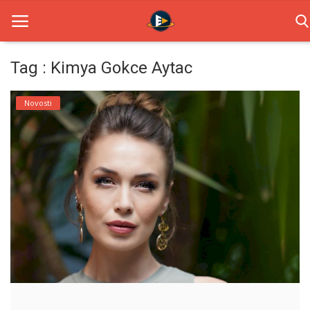
Tag : Kimya Gokce Aytac
Home
Novosti
Novosti
TV Serije
Filmovi
Glumci
Contact
Login
Register