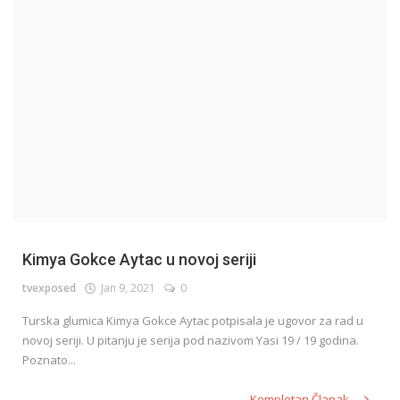
English
Kimya Gokce Aytac u novoj seriji
tvexposed
Jan 9, 2021
0
Turska glumica Kimya Gokce Aytac potpisala je ugovor za rad u
novoj seriji. U pitanju je serija pod nazivom Yasi 19 / 19 godina.
Poznato...
Kompletan Članak