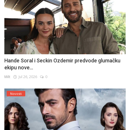
Hande Soral i Seckin Ozdemir predvode glumačku
ekipu nove...
Milt
Jul 26, 2026
0
Novosti