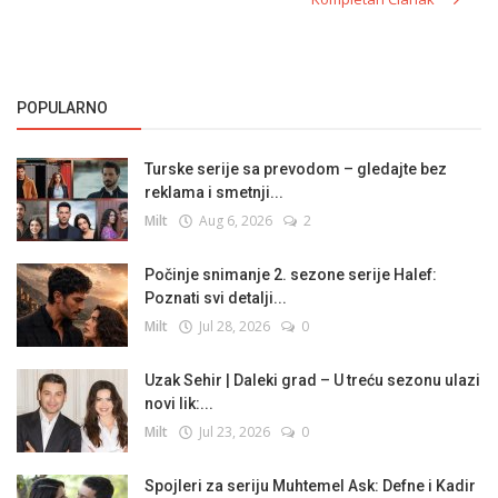
POPULARNO
Turske serije sa prevodom – gledajte bez
reklama i smetnji...
Milt
Aug 6, 2026
2
Počinje snimanje 2. sezone serije Halef:
Poznati svi detalji...
Milt
Jul 28, 2026
0
Uzak Sehir | Daleki grad – U treću sezonu ulazi
novi lik:...
Milt
Jul 23, 2026
0
Spojleri za seriju Muhtemel Ask: Defne i Kadir