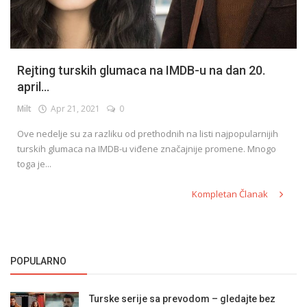
Rejting turskih glumaca na IMDB-u na dan 20.
april...
Milt
Apr 21, 2021
0
Ove nedelje su za razliku od prethodnih na listi najpopularnijih
turskih glumaca na IMDB-u viđene značajnije promene. Mnogo
toga je...
Kompletan Članak
POPULARNO
Turske serije sa prevodom – gledajte bez