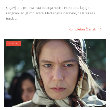
Objavljena je nova lista pozicija na listi IMDB-a na kojoj su
rangirani svi glumci sveta. Među njima naravno, našli su se i
turski...
Kompletan Članak
Novosti