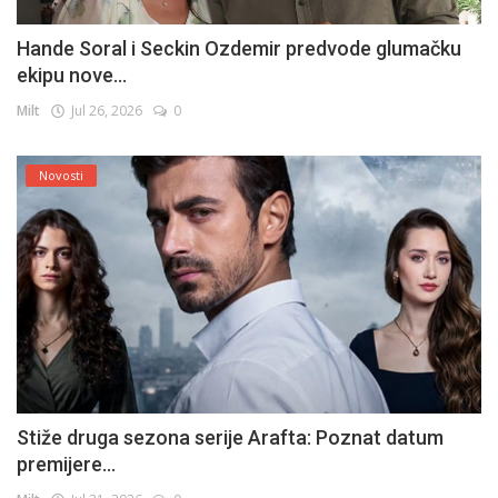
Hande Soral i Seckin Ozdemir predvode glumačku
ekipu nove...
Milt
Jul 26, 2026
0
Novosti
Stiže druga sezona serije Arafta: Poznat datum
premijere...