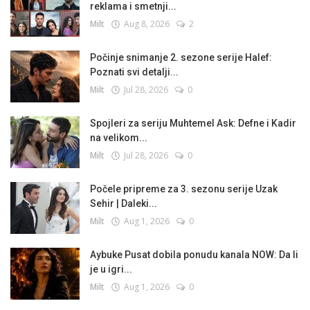
reklama i smetnji...
Milt
Aug 8, 2026
2
Počinje snimanje 2. sezone serije Halef:
Poznati svi detalji...
Milt
Jul 28, 2026
0
Spojleri za seriju Muhtemel Ask: Defne i Kadir
na velikom...
Milt
Jul 28, 2026
0
Počele pripreme za 3. sezonu serije Uzak
Sehir | Daleki...
Milt
Aug 1, 2026
0
Aybuke Pusat dobila ponudu kanala NOW: Da li
je u igri...
Milt
Aug 1, 2026
0