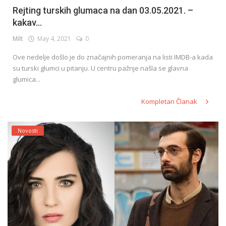
Rejting turskih glumaca na dan 03.05.2021. –
kakav...
Milt
May 4, 2021
0
Ove nedelje došlo je do značajnih pomeranja na listi IMDB-a kada
su turski glumci u pitanju. U centru pažnje našla se glavna
glumica...
Kompletan Članak
Novosti