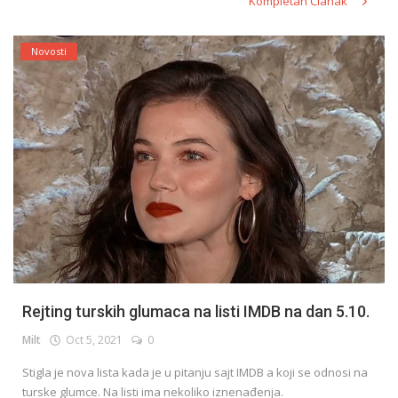
Kompletan Članak
Novosti
Rejting turskih glumaca na listi IMDB na dan 5.10.
Milt
Oct 5, 2021
0
Stigla je nova lista kada je u pitanju sajt IMDB a koji se odnosi na
turske glumce. Na listi ima nekoliko iznenađenja.