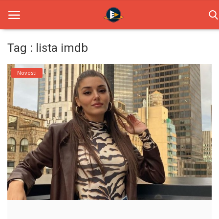
Tag : lista imdb
Home
Novosti
Novosti
TV Serije
Filmovi
Glumci
Contact
Login
Register