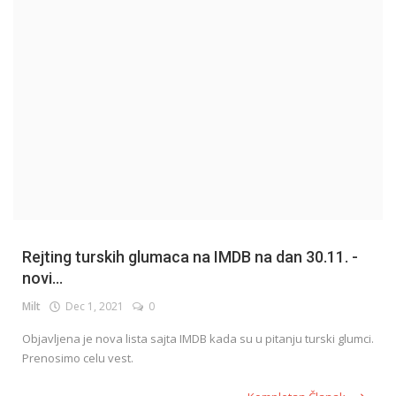
English
Rejting turskih glumaca na IMDB na dan 30.11. -
novi...
Milt
Dec 1, 2021
0
Objavljena je nova lista sajta IMDB kada su u pitanju turski glumci.
Prenosimo celu vest.