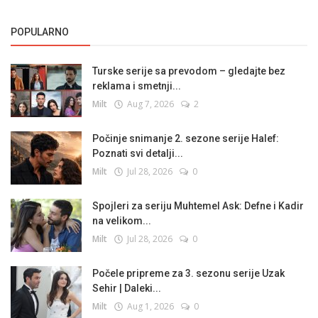
POPULARNO
Turske serije sa prevodom – gledajte bez
reklama i smetnji...
Milt
Aug 7, 2026
2
Počinje snimanje 2. sezone serije Halef:
Poznati svi detalji...
Milt
Jul 28, 2026
0
Spojleri za seriju Muhtemel Ask: Defne i Kadir
na velikom...
Milt
Jul 28, 2026
0
Počele pripreme za 3. sezonu serije Uzak
Sehir | Daleki...
Milt
Aug 1, 2026
0