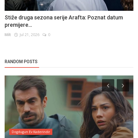
Stiže druga sezona serije Arafta: Poznat datum
premijere...
Milt
Jul 21, 2026
0
RANDOM POSTS
Dogdugun Ev Kaderindir