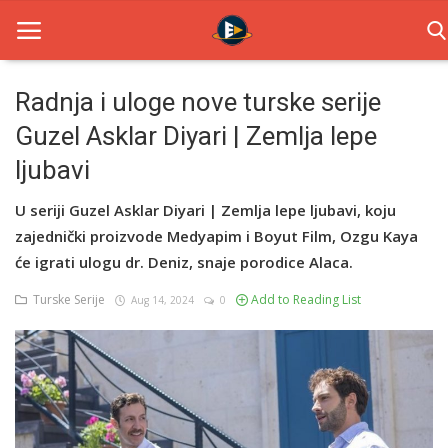
Radnja i uloge nove turske serije
Guzel Asklar Diyari | Zemlja lepe
Home
ljubavi
Novosti
U seriji Guzel Asklar Diyari | Zemlja lepe ljubavi, koju
TV Serije
zajednički proizvode Medyapim i Boyut Film, Ozgu Kaya
će igrati ulogu dr. Deniz, snaje porodice Alaca.
Filmovi
Turske Serije
Add to Reading List
Aug 14, 2024
0
Glumci
Contact
Login
Register