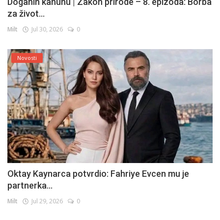
Doganin kanunu | Zakon prirode – 8. epizoda: Borba
za život...
Milt
Jul 30, 2026
0
Novosti
Oktay Kaynarca potvrdio: Fahriye Evcen mu je
partnerka...
Milt
Jul 29, 2026
0