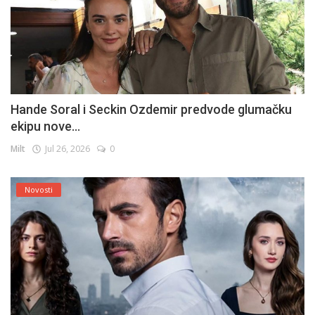
Hande Soral i Seckin Ozdemir predvode glumačku
ekipu nove...
Milt
Jul 26, 2026
0
Novosti