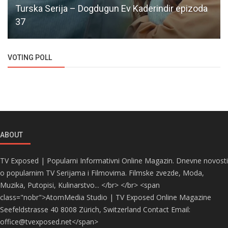
Turska Serija – Dogdugun Ev Kaderindir epizoda
37
VOTING POLL
ABOUT
TV Exposed | Popularni Informativni Online Magazin. Dnevne novosti
o popularnim TV Serijama i Filmovima. Filmske zvezde, Moda,
Muzika, Putopisi, Kulinarstvo... </br> </br> <span
class="nobr">AtomMedia Studio | TV Exposed Online Magazine
Seefeldstrasse 40 8008 Zürich, Switzerland Contact Email:
office@tvexposed.net</span>