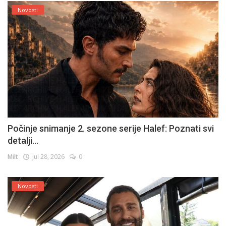
Novosti
Počinje snimanje 2. sezone serije Halef: Poznati svi
detalji...
Milt
Jul 28, 2026
0
Novosti