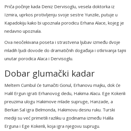
Priča počinje kada Deniz Dervisoglu, vesela doktorka iz
Izmira, uprkos protivljenju svoje sestre Yunzile, putuje u
Kapadokiju kako bi upoznala porodicu Erhana Alace, kojeg je
nedavno upoznala.
Ova neočekivana poseta i strastvena ljubav između dvoje
mladih ljudi dovode do dramatičnih događaja i otkrivanja tajni
unutar porodica Alaca i Dervisoglu.
Dobar glumački kadar
Meltem Cumbul će tumačiti Gonul, Erhanovu majku, dok će
Halil Ergun igrati Erhanovog dedu, Hakima Alacu. Ege Kokenli
preuzima ulogu Hakimove mlade supruge, Hanzade, a
Berkan Sal igra Belmonda, Hakimovu desnu ruku. Turski
mediji su već primetili razliku u godinama između Halila
Erguna i Ege Kokenli, koja igra njegovu suprugu.