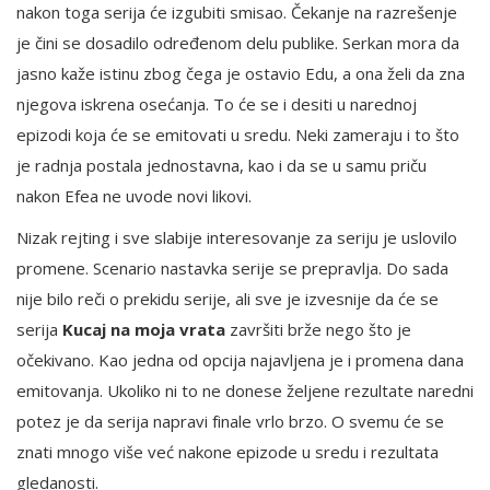
nakon toga serija će izgubiti smisao. Čekanje na razrešenje
je čini se dosadilo određenom delu publike. Serkan mora da
jasno kaže istinu zbog čega je ostavio Edu, a ona želi da zna
njegova iskrena osećanja. To će se i desiti u narednoj
epizodi koja će se emitovati u sredu. Neki zameraju i to što
je radnja postala jednostavna, kao i da se u samu priču
nakon Efea ne uvode novi likovi.
Nizak rejting i sve slabije interesovanje za seriju je uslovilo
promene. Scenario nastavka serije se prepravlja. Do sada
nije bilo reči o prekidu serije, ali sve je izvesnije da će se
serija
Kucaj na moja vrata
završiti brže nego što je
očekivano. Kao jedna od opcija najavljena je i promena dana
emitovanja. Ukoliko ni to ne donese željene rezultate naredni
potez je da serija napravi finale vrlo brzo. O svemu će se
znati mnogo više već nakone epizode u sredu i rezultata
gledanosti.