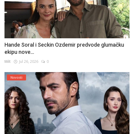
Hande Soral i Seckin Ozdemir predvode glumačku
ekipu nove...
Milt
Jul 26, 2026
0
Novosti