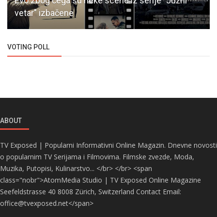
Evo zbog čega su neke scene iz serije "Južni
vetar" izbačene
VOTING POLL
ABOUT
TV Exposed | Popularni Informativni Online Magazin. Dnevne novosti
o popularnim TV Serijama i Filmovima. Filmske zvezde, Moda,
Muzika, Putopisi, Kulinarstvo... </br> </br> <span
class="nobr">AtomMedia Studio | TV Exposed Online Magazine
Seefeldstrasse 40 8008 Zürich, Switzerland Contact Email:
office@tvexposed.net</span>