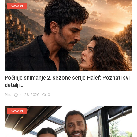
Novosti
Počinje snimanje 2. sezone serije Halef: Poznati svi
detalji...
Milt
Jul 28, 2026
0
Novosti