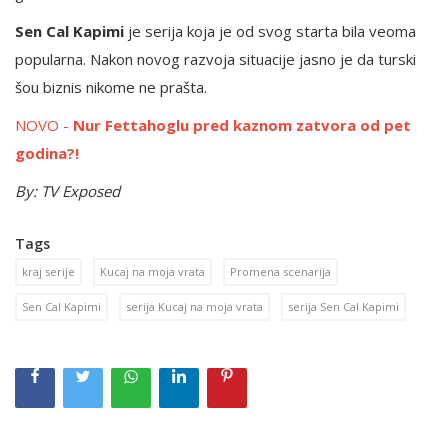
Sen Cal Kapimi
je serija koja je od svog starta bila veoma
popularna. Nakon novog razvoja situacije jasno je da turski
šou biznis nikome ne prašta.
NOVO -
Nur Fettahoglu pred kaznom zatvora od pet
godina?!
By: TV Exposed
Tags
kraj serije
Kucaj na moja vrata
Promena scenarija
Sen Cal Kapimi
serija Kucaj na moja vrata
serija Sen Cal Kapimi