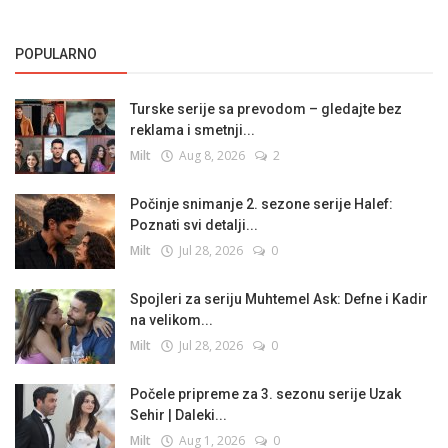
POPULARNO
Turske serije sa prevodom – gledajte bez
reklama i smetnji...
Milt
Aug 8, 2026
2
Počinje snimanje 2. sezone serije Halef:
Poznati svi detalji...
Milt
Jul 28, 2026
0
Spojleri za seriju Muhtemel Ask: Defne i Kadir
na velikom...
Milt
Jul 28, 2026
0
Počele pripreme za 3. sezonu serije Uzak
Sehir | Daleki...
Milt
Aug 1, 2026
0