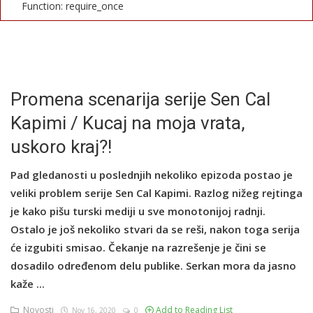
Function: require_once
English
Promena scenarija serije Sen Cal
Kapimi / Kucaj na moja vrata,
uskoro kraj?!
Pad gledanosti u poslednjih nekoliko epizoda postao je
veliki problem serije Sen Cal Kapimi. Razlog nižeg rejtinga
je kako pišu turski mediji u sve monotonijoj radnji.
Ostalo je još nekoliko stvari da se reši, nakon toga serija
će izgubiti smisao. Čekanje na razrešenje je čini se
dosadilo određenom delu publike. Serkan mora da jasno
kaže ...
Novosti
Add to Reading List
Nov 16, 2020
0