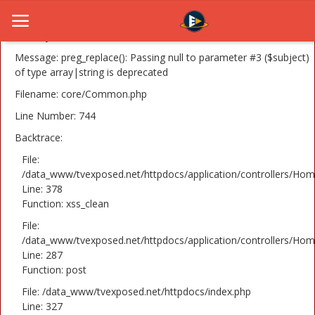
A PHP Error was encountered
Severity: 8192
Message: preg_replace(): Passing null to parameter #3 ($subject)
of type array|string is deprecated
Filename: core/Common.php
Home
Line Number: 744
Novosti
Backtrace:
TV Serije
File:
/data_www/tvexposed.net/httpdocs/application/controllers/Hom
Line: 378
Filmovi
Function: xss_clean
Glumci
File:
/data_www/tvexposed.net/httpdocs/application/controllers/Hom
Contact
Line: 287
Function: post
Login
File: /data_www/tvexposed.net/httpdocs/index.php
Line: 327
Register