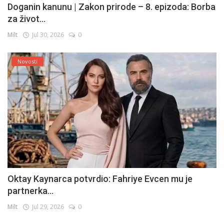
Doganin kanunu | Zakon prirode – 8. epizoda: Borba
za život...
Milt
Jul 30, 2026
0
Novosti
Oktay Kaynarca potvrdio: Fahriye Evcen mu je
partnerka...
Milt
Jul 29, 2026
0