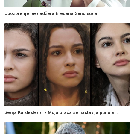
Upozorenje menadžera Efecana Senolsuna
Serija Kardeslerim / Moja braća se nastavlja punom...