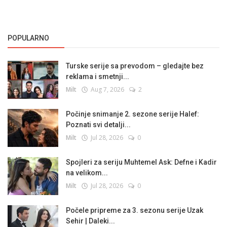
POPULARNO
Turske serije sa prevodom – gledajte bez
reklama i smetnji...
Milt
Aug 7, 2026
2
Počinje snimanje 2. sezone serije Halef:
Poznati svi detalji...
Milt
Jul 28, 2026
0
Spojleri za seriju Muhtemel Ask: Defne i Kadir
na velikom...
Milt
Jul 28, 2026
0
Počele pripreme za 3. sezonu serije Uzak
Sehir | Daleki...