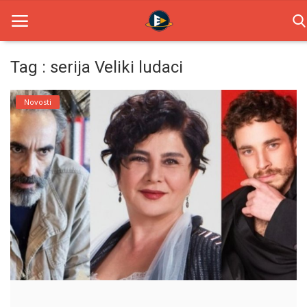
Tag : serija Veliki ludaci
Home
Novosti
Novosti
TV Serije
Filmovi
Glumci
Contact
Login
Register