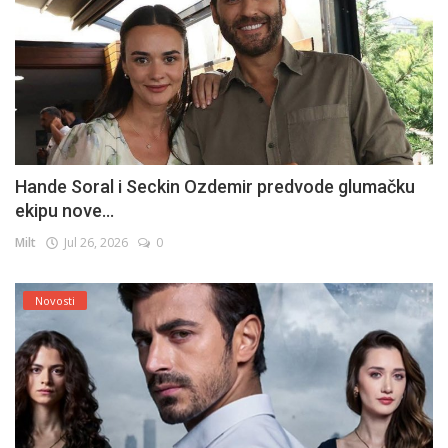
Hande Soral i Seckin Ozdemir predvode glumačku
ekipu nove...
Milt
Jul 26, 2026
0
Novosti