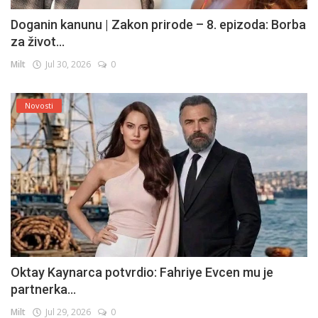
Doganin kanunu | Zakon prirode – 8. epizoda: Borba
za život...
Milt
Jul 30, 2026
0
Novosti
Oktay Kaynarca potvrdio: Fahriye Evcen mu je
partnerka...
Milt
Jul 29, 2026
0