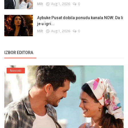
Milt
Aug 1, 2026
0
Aybuke Pusat dobila ponudu kanala NOW: Da li
je u igri...
Milt
Aug 1, 2026
0
IZBOR EDITORA
Novosti