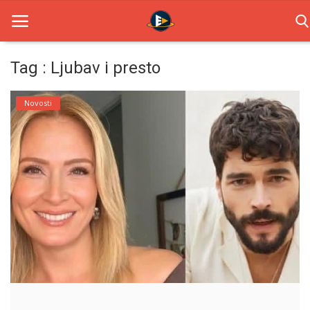
Tag : Ljubav i presto
Home
Novosti
Novosti
TV Serije
Filmovi
Glumci
Contact
Login
Register