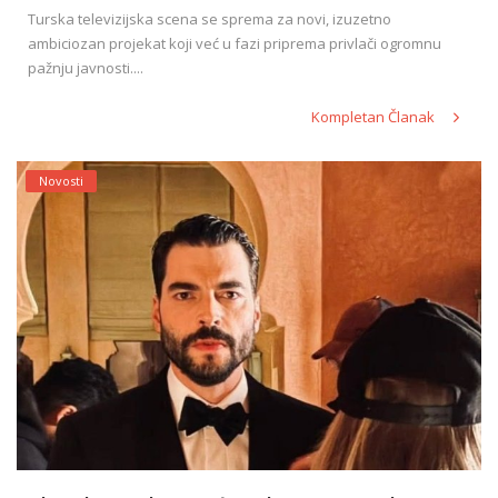
Turska televizijska scena se sprema za novi, izuzetno
ambiciozan projekat koji već u fazi priprema privlači ogromnu
pažnju javnosti....
Kompletan Članak
Novosti