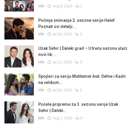
Milt
Aug 6, 2026
2
Počinje snimanje 2. sezone serije Halef:
Poznati svi detalji...
Milt
Jul 28, 2026
0
Uzak Sehir | Daleki grad – U treću sezonu ulazi
novi lik:...
Milt
Jul 23, 2026
0
Spojleri za seriju Muhtemel Ask: Defne i Kadir
na velikom...
Milt
Jul 28, 2026
0
Počele pripreme za 3. sezonu serije Uzak
Sehir | Daleki...
Milt
Aug 1, 2026
0