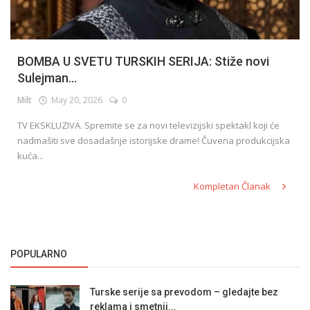
BOMBA U SVETU TURSKIH SERIJA: Stiže novi
Sulejman...
Milt
May 20, 2026
0
TV EKSKLUZIVA. Spremite se za novi televizijski spektakl koji će
nadmašiti sve dosadašnje istorijske drame! Čuvena produkcijska
kuća...
Kompletan Članak
POPULARNO
Turske serije sa prevodom – gledajte bez
reklama i smetnji...