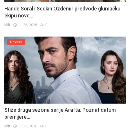
Hande Soral i Seckin Ozdemir predvode glumačku
ekipu nove...
Milt
Jul 26, 2026
0
Novosti
Stiže druga sezona serije Arafta: Poznat datum
premijere...
Milt
Jul 21, 2026
0