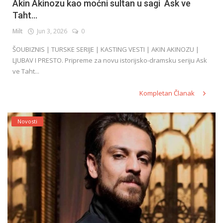
Akin Akinozu kao moćni sultan u sagi Ask ve
Taht...
Milt
Jun 3, 2026
0
ŠOUBIZNIS | TURSKE SERIJE | KASTING VESTI | AKIN AKINOZU |
LJUBAV I PRESTO. Pripreme za novu istorijsko-dramsku seriju Ask
ve Taht...
Kompletan Članak
Novosti