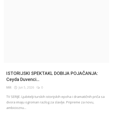
English
ISTORIJSKI SPEKTAKL DOBIJA POJAČANJA:
Ceyda Duvenci...
Milt
Jun 5, 2026
0
TV SERIJE. Ljubitelji turskih istorijskih epoha i dramatičnih priča sa
dvora imaju ogroman razlog za slavlje. Pripreme za novu,
ambicioznu...