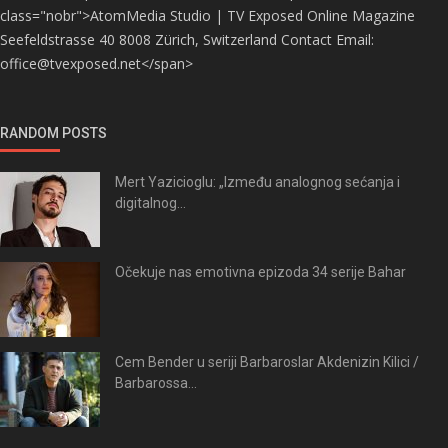
class="nobr">AtomMedia Studio | TV Exposed Online Magazine
Seefeldstrasse 40 8008 Zürich, Switzerland Contact Email:
office@tvexposed.net</span>
RANDOM POSTS
Mert Yazicioglu: „Između analognog sećanja i
digitalnog...
Očekuje nas emotivna epizoda 34 serije Bahar
Cem Bender u seriji Barbaroslar Akdenizin Kilici /
Barbarossa...