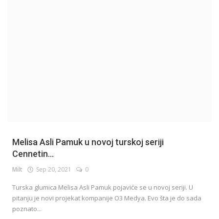
English
Melisa Asli Pamuk u novoj turskoj seriji
Cennetin...
Milt
Sep 20, 2021
0
Turska glumica Melisa Asli Pamuk pojaviće se u novoj seriji. U
pitanju je novi projekat kompanije O3 Medya. Evo šta je do sada
poznato...