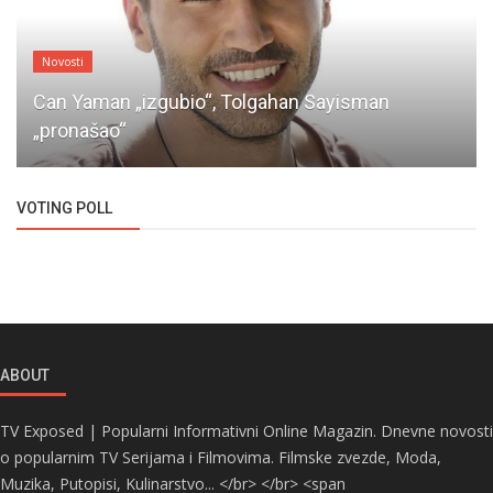
Novosti
Can Yaman „izgubio“, Tolgahan Sayisman
„pronašao“
VOTING POLL
ABOUT
TV Exposed | Popularni Informativni Online Magazin. Dnevne novosti
o popularnim TV Serijama i Filmovima. Filmske zvezde, Moda,
Muzika, Putopisi, Kulinarstvo... </br> </br> <span