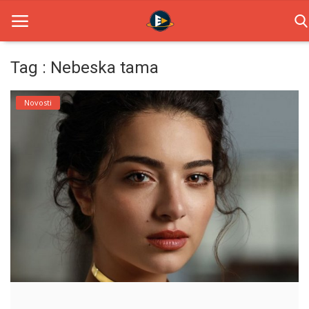
Tag : Nebeska tama
Home
Novosti
Novosti
TV Serije
Filmovi
Glumci
Contact
Login
Register