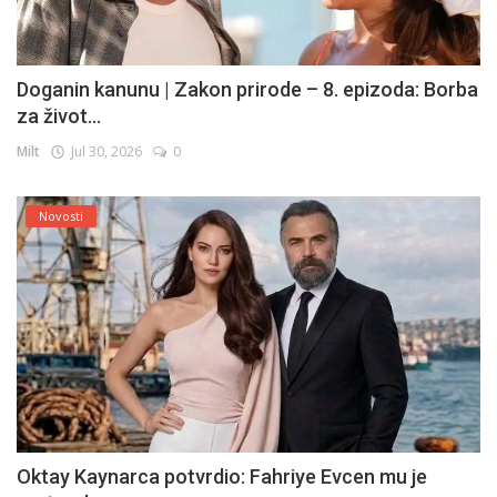
Doganin kanunu | Zakon prirode – 8. epizoda: Borba
za život...
Milt
Jul 30, 2026
0
Novosti
Oktay Kaynarca potvrdio: Fahriye Evcen mu je