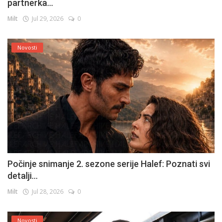
partnerka...
Milt
Jul 29, 2026
0
Novosti
Počinje snimanje 2. sezone serije Halef: Poznati svi
detalji...
Milt
Jul 28, 2026
0
Novosti