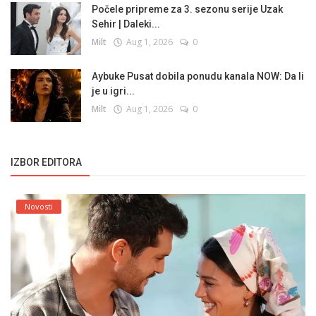
Počele pripreme za 3. sezonu serije Uzak
Sehir | Daleki...
Milt
Aug 1, 2026
0
Aybuke Pusat dobila ponudu kanala NOW: Da li
je u igri...
Milt
Aug 1, 2026
0
IZBOR EDITORA
Novosti