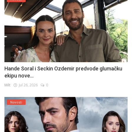
Hande Soral i Seckin Ozdemir predvode glumačku
ekipu nove...
Milt
Jul 26, 2026
0
Novosti