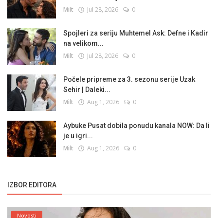
Milt
Jul 28, 2026
0
Spojleri za seriju Muhtemel Ask: Defne i Kadir
na velikom...
Milt
Jul 28, 2026
0
Počele pripreme za 3. sezonu serije Uzak
Sehir | Daleki...
Milt
Aug 1, 2026
0
Aybuke Pusat dobila ponudu kanala NOW: Da li
je u igri...
Milt
Aug 1, 2026
0
IZBOR EDITORA
Novosti