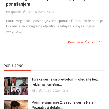
ponašanjem
tvexposed
Sep 18, 2020
0
English
Umut Evirgen se u poslednje vreme ponaša čudno. Prošle nedelje
Evirgen je sa Instagrama otpratio Cagataya Ulusoya i Engina
Aykanata....
Kompletan Članak
POPULARNO
Turske serije sa prevodom – gledajte bez
reklama i smetnji...
Milt
Aug 9, 2026
2
Počinje snimanje 2. sezone serije Halef:
Poznati svi detalji...