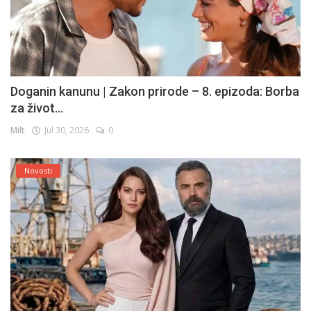
Doganin kanunu | Zakon prirode – 8. epizoda: Borba
za život...
Milt
Jul 30, 2026
0
Novosti