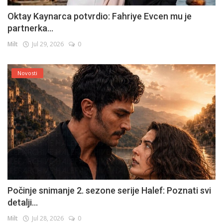
Oktay Kaynarca potvrdio: Fahriye Evcen mu je
partnerka...
Milt
Jul 29, 2026
0
Novosti
Počinje snimanje 2. sezone serije Halef: Poznati svi
detalji...
Milt
Jul 28, 2026
0