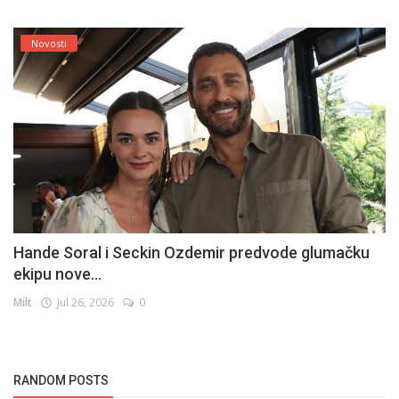
Novosti
Hande Soral i Seckin Ozdemir predvode glumačku
ekipu nove...
Milt
Jul 26, 2026
0
RANDOM POSTS