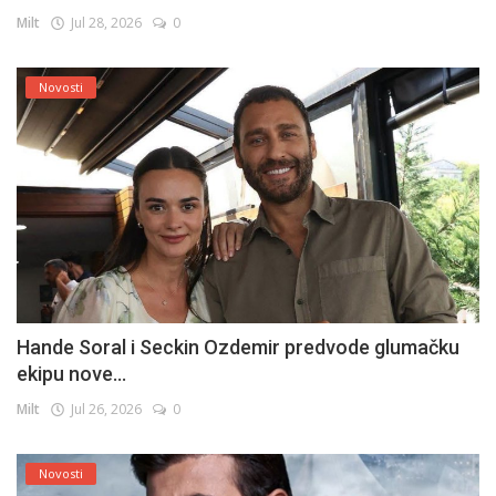
Milt
Jul 28, 2026
0
Novosti
Hande Soral i Seckin Ozdemir predvode glumačku
ekipu nove...
Milt
Jul 26, 2026
0
Novosti