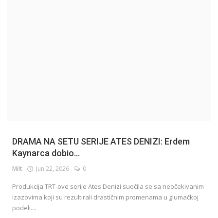
English
DRAMA NA SETU SERIJE ATES DENIZI: Erdem
Kaynarca dobio...
Milt
Jun 22, 2026
0
Produkcija TRT-ove serije Ates Denizi suočila se sa neočekivanim
izazovima koji su rezultirali drastičnim promenama u glumačkoj
podeli....