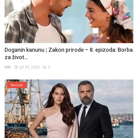
Doganin kanunu | Zakon prirode – 8. epizoda: Borba
za život...
Milt
Jul 30, 2026
0
Novosti