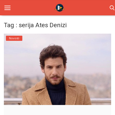
Tag : serija Ates Denizi
Home
Novosti
Novosti
TV Serije
Filmovi
Glumci
Contact
Login
Register