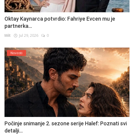
Oktay Kaynarca potvrdio: Fahriye Evcen mu je
partnerka...
Milt
Jul 29, 2026
0
Novosti
Počinje snimanje 2. sezone serije Halef: Poznati svi
detalji...