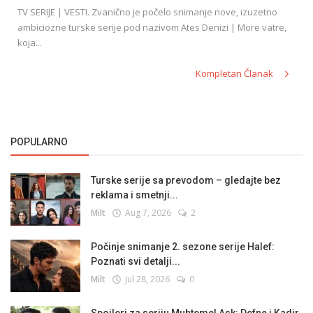
TV SERIJE | VESTI. Zvanično je počelo snimanje nove, izuzetno
ambiciozne turske serije pod nazivom Ates Denizi | More vatre,
koja...
Kompletan Članak
POPULARNO
Turske serije sa prevodom – gledajte bez
reklama i smetnji...
Milt
Aug 7, 2026
2
Počinje snimanje 2. sezone serije Halef:
Poznati svi detalji...
Milt
Jul 28, 2026
0
Spojleri za seriju Muhtemel Ask: Defne i Kadir