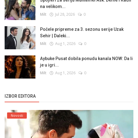
na velikom...
Milt
Jul 28, 2026
0
Počele pripreme za 3. sezonu serije Uzak
Sehir | Daleki...
Milt
Aug 1, 2026
0
Aybuke Pusat dobila ponudu kanala NOW: Da li
je u igri...
Milt
Aug 1, 2026
0
IZBOR EDITORA
Novosti