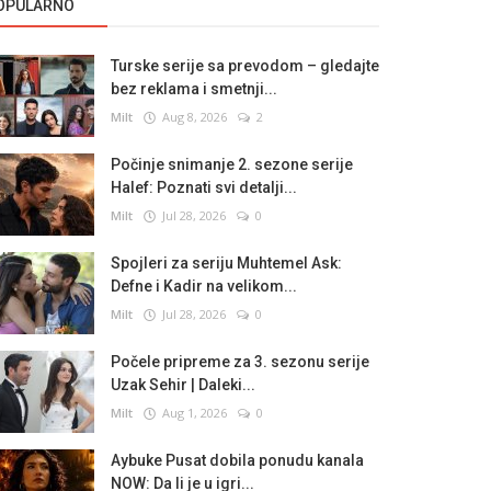
OPULARNO
Turske serije sa prevodom – gledajte
bez reklama i smetnji...
Milt
Aug 8, 2026
2
Počinje snimanje 2. sezone serije
Halef: Poznati svi detalji...
Milt
Jul 28, 2026
0
Spojleri za seriju Muhtemel Ask:
Defne i Kadir na velikom...
Milt
Jul 28, 2026
0
Počele pripreme za 3. sezonu serije
Uzak Sehir | Daleki...
Milt
Aug 1, 2026
0
Aybuke Pusat dobila ponudu kanala
NOW: Da li je u igri...