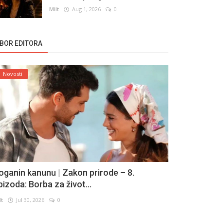
Milt
Aug 1, 2026
0
ZBOR EDITORA
Novosti
oganin kanunu | Zakon prirode – 8.
pizoda: Borba za život...
lt
Jul 30, 2026
0