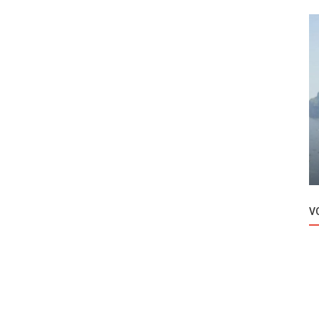
Novosti
yubi
Beren Saat uputila kritiku vlastima!
V