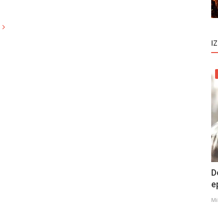
I
D
e
Mi