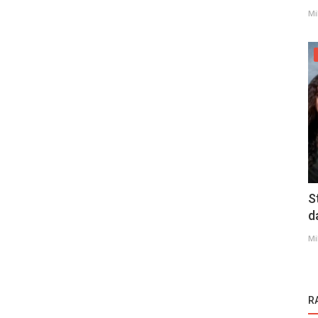
Mi
S
d
Mi
R