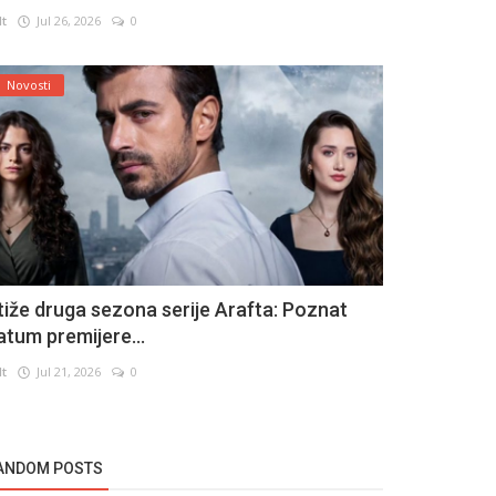
lt
Jul 26, 2026
0
Novosti
tiže druga sezona serije Arafta: Poznat
atum premijere...
lt
Jul 21, 2026
0
ANDOM POSTS