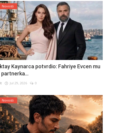
Novosti
ktay Kaynarca potvrdio: Fahriye Evcen mu
e partnerka...
lt
Jul 29, 2026
0
Novosti