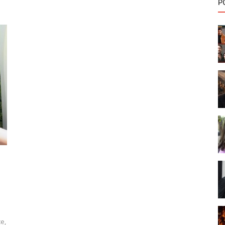
P
ce,