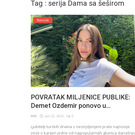
Tag : serija Dama sa šeširom
English
Novosti
POVRATAK MILJENICE PUBLIKE:
Demet Ozdemir ponovo u...
Milt
Jun 22, 2026
0
Ljubitelji turskih drama s nestrpljenjem prate najnovije
vesti o karijeri jedne od najpopularnijih glumica današnji