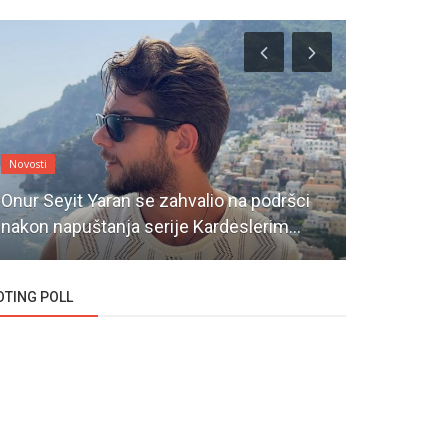
Novosti
Novosti
Onur Seyit Yaran se zahvalio na podršci
Šta nam do
nakon napuštanja serije Kardeslerim...
Inci Tanele
OTING POLL