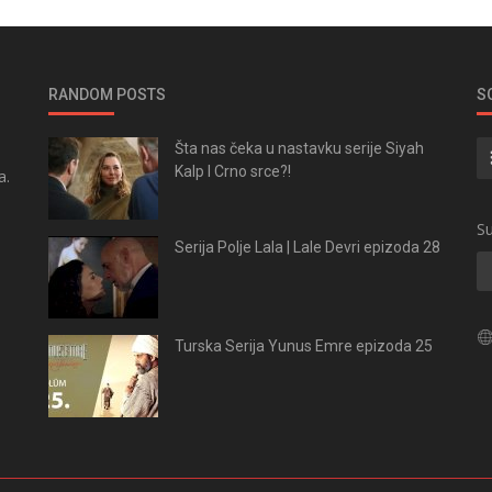
RANDOM POSTS
S
Šta nas čeka u nastavku serije Siyah
Kalp I Crno srce?!
a.
.
Su
Serija Polje Lala | Lale Devri epizoda 28
Turska Serija Yunus Emre epizoda 25