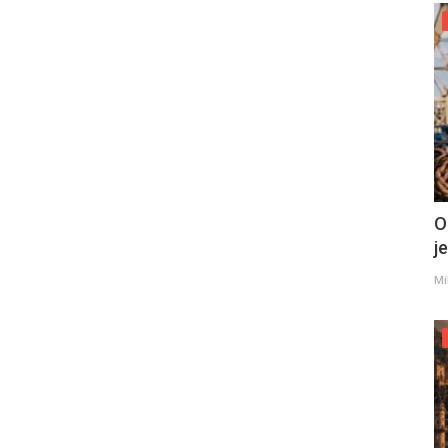
O
j
Mi