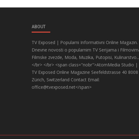
ABOUT
TV Exposed | Popularni Informativni Online Magazin.
Dnevne novosti o popularnim TV Serijama i Filmovim
Filmske zvezde, Moda, Muzika, Putopisi, Kulinarstvo..
</br> </br> <span class="nobr">AtomMedia Studio |
TV Exposed Online Magazine Seefeldstrasse 40 8008
Zürich, Switzerland Contact Email:
office@tvexposed.net</span>