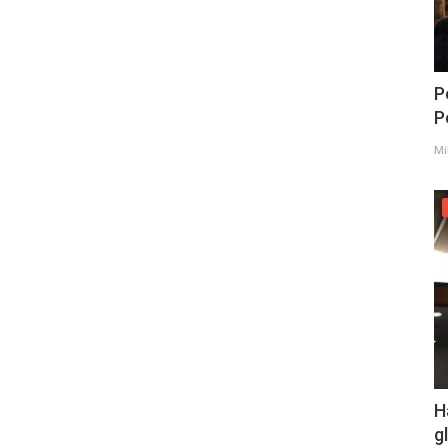
P
Po
Mi
H
g