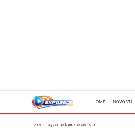
Home
Novosti
TV Serije
Filmovi
Glumci
HOME
NOVOSTI
Contact
Login
Home
Tag : serija Dama sa šeširom
Register