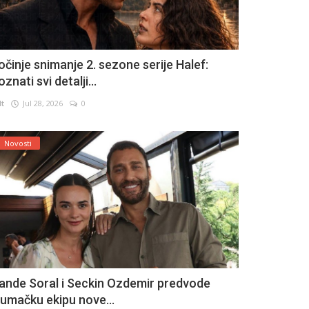
očinje snimanje 2. sezone serije Halef:
znati svi detalji...
lt
Jul 28, 2026
0
Novosti
ande Soral i Seckin Ozdemir predvode
lumačku ekipu nove...