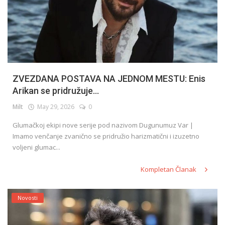
ZVEZDANA POSTAVA NA JEDNOM MESTU: Enis
Arikan se pridružuje...
Milt
May 29, 2026
0
Glumačkoj ekipi nove serije pod nazivom Dugunumuz Var |
Imamo venčanje zvanično se pridružio harizmatični i izuzetno
voljeni glumac...
Kompletan Članak
Novosti