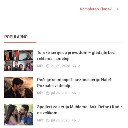
Kompletan Članak
POPULARNO
Turske serije sa prevodom – gledajte bez
reklama i smetnji...
Milt
Aug 9, 2026
2
Počinje snimanje 2. sezone serije Halef:
Poznati svi detalji...
Milt
Jul 28, 2026
0
Spojleri za seriju Muhtemel Ask: Defne i Kadir
na velikom...
Milt
Jul 28, 2026
0