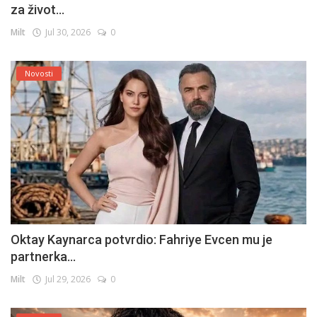
za život...
Milt
Jul 30, 2026
0
Novosti
Oktay Kaynarca potvrdio: Fahriye Evcen mu je
partnerka...
Milt
Jul 29, 2026
0