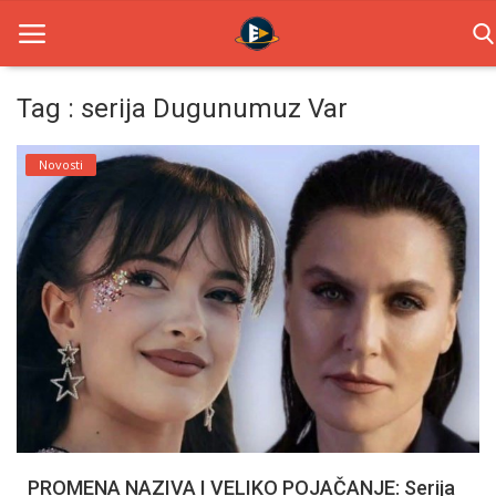
Tag : serija Dugunumuz Var
Home
Novosti
Novosti
TV Serije
Filmovi
Glumci
Contact
Login
PROMENA NAZIVA I VELIKO POJAČANJE: Serija
Register