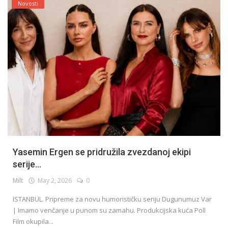
Novosti
Yasemin Ergen se pridružila zvezdanoj ekipi
serije...
Milt
May 2, 2026
0
ISTANBUL. Pripreme za novu humorističku seriju Dugunumuz Var
| Imamo venčanje u punom su zamahu. Produkcijska kuća Poll
Film okupila...