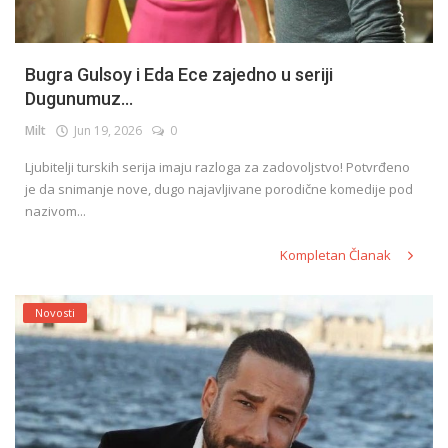
Bugra Gulsoy i Eda Ece zajedno u seriji
Dugunumuz...
Milt
Jun 19, 2026
0
Ljubitelji turskih serija imaju razloga za zadovoljstvo! Potvrđeno
je da snimanje nove, dugo najavljivane porodične komedije pod
nazivom...
Kompletan Članak
Novosti