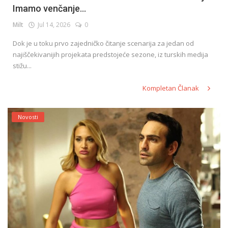
Imamo venčanje...
Milt
Jul 14, 2026
0
English
Dok je u toku prvo zajedničko čitanje scenarija za jedan od
najiščekivanijih projekata predstojeće sezone, iz turskih medija
stižu...
Kompletan Članak
Novosti