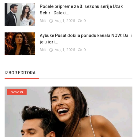
Počele pripreme za 3. sezonu serije Uzak
Sehir | Daleki...
Milt
Aug 1, 2026
0
Aybuke Pusat dobila ponudu kanala NOW: Da li
je u igri...
Milt
Aug 1, 2026
0
IZBOR EDITORA
Novosti