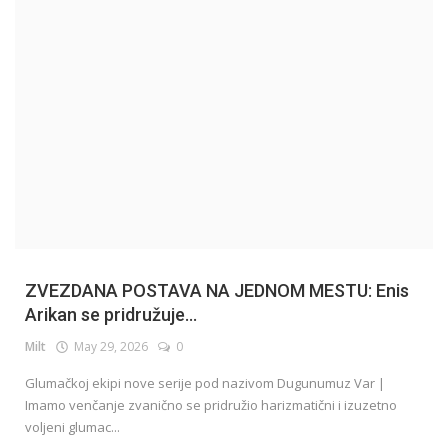
English
ZVEZDANA POSTAVA NA JEDNOM MESTU: Enis
Arikan se pridružuje...
Milt
May 29, 2026
0
Glumačkoj ekipi nove serije pod nazivom Dugunumuz Var |
Imamo venčanje zvanično se pridružio harizmatični i izuzetno
voljeni glumac...