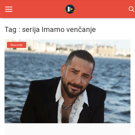
Tag : serija Imamo venčanje
Home
Novosti
Novosti
TV Serije
Filmovi
Glumci
Contact
Login
Register