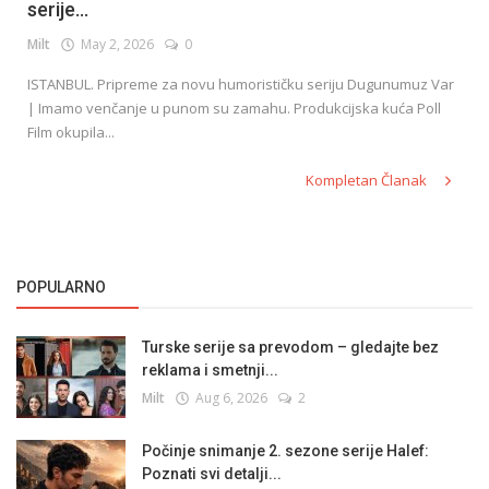
serije...
Milt
May 2, 2026
0
ISTANBUL. Pripreme za novu humorističku seriju Dugunumuz Var
| Imamo venčanje u punom su zamahu. Produkcijska kuća Poll
Film okupila...
Kompletan Članak
POPULARNO
Turske serije sa prevodom – gledajte bez
reklama i smetnji...
Milt
Aug 6, 2026
2
Počinje snimanje 2. sezone serije Halef:
Poznati svi detalji...