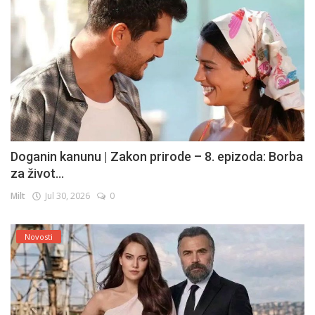
Doganin kanunu | Zakon prirode – 8. epizoda: Borba
za život...
Milt
Jul 30, 2026
0
Novosti