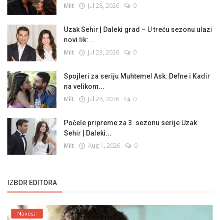
Milt
Jul 28, 2026
0
Uzak Sehir | Daleki grad – U treću sezonu ulazi
novi lik:...
Milt
Jul 23, 2026
0
Spojleri za seriju Muhtemel Ask: Defne i Kadir
na velikom...
Milt
Jul 28, 2026
0
Počele pripreme za 3. sezonu serije Uzak
Sehir | Daleki...
Milt
Aug 1, 2026
0
IZBOR EDITORA
Novosti