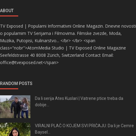
ABOUT
TV Exposed | Popularni Informativni Online Magazin. Dnevne novosti
o popularnim TV Serijama i Filmovima. Filmske zvezde, Moda,
Muzika, Putopisi, Kulinarstvo... </br> </br> <span
class="nobr">AtomMedia Studio | TV Exposed Online Magazine
Seefeldstrasse 40 8008 Zürich, Switzerland Contact Email:
office@tvexposed.net</span>
RANDOM POSTS
Da li serija Ates Kuslari | Vatrene ptice treba da
dobije...
VIRALNI PLAČ O KOJEM SVI PRIČAJU: Da li je Cemre
Baysel...