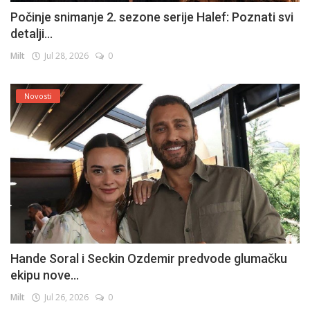
Počinje snimanje 2. sezone serije Halef: Poznati svi
detalji...
Milt
Jul 28, 2026
0
Novosti
Hande Soral i Seckin Ozdemir predvode glumačku
ekipu nove...
Milt
Jul 26, 2026
0