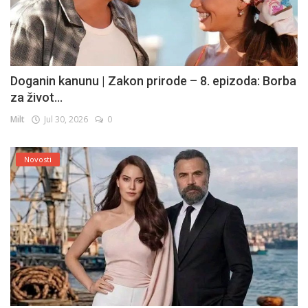
Doganin kanunu | Zakon prirode – 8. epizoda: Borba
za život...
Milt
Jul 30, 2026
0
Novosti