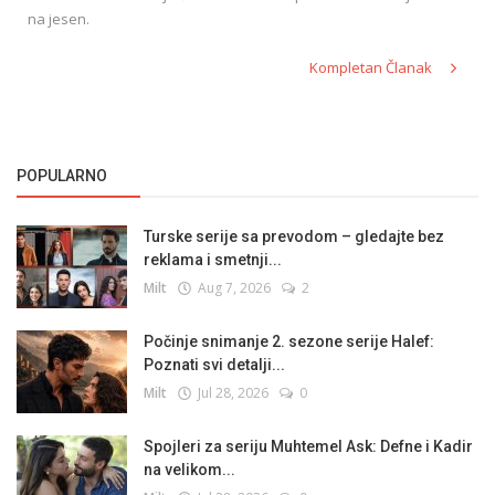
na jesen.
Kompletan Članak
POPULARNO
Turske serije sa prevodom – gledajte bez
reklama i smetnji...
Milt
Aug 7, 2026
2
Počinje snimanje 2. sezone serije Halef:
Poznati svi detalji...
Milt
Jul 28, 2026
0
Spojleri za seriju Muhtemel Ask: Defne i Kadir
na velikom...