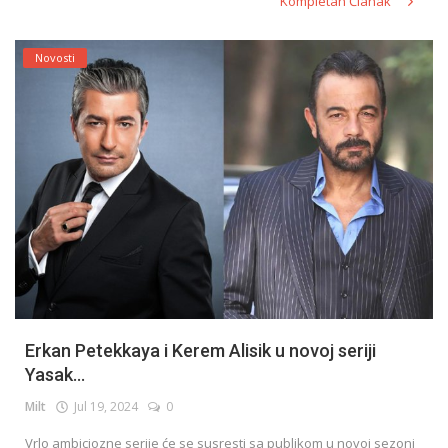
Kompletan Članak
Novosti
Erkan Petekkaya i Kerem Alisik u novoj seriji
Yasak...
Milt
Jul 19, 2024
0
Vrlo ambiciozne serije će se susresti sa publikom u novoj sezoni