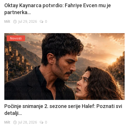
Oktay Kaynarca potvrdio: Fahriye Evcen mu je
partnerka...
Milt
Jul 29, 2026
0
Novosti
Počinje snimanje 2. sezone serije Halef: Poznati svi
detalji...
Milt
Jul 28, 2026
0