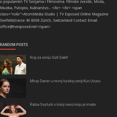
o popularnim TV Serijama i Filmovima. Filmske zvezde, Moda,
Muzika, Putopisi, Kulinarstvo... </br> </br> <span
class="nobr">AtomMedia Studio | TV Exposed Online Magazine
Seefeldstrasse 40 8008 Zürich, Switzerland Contact Email:
office@tvexposed.net</span>
RANDOM POSTS
Kraj za seriju Gizli Sakli!
Miray Daner u novoj turskoj seriji Kuc Ucusu
Rabia Soyturk o lošoj navici koju je imala