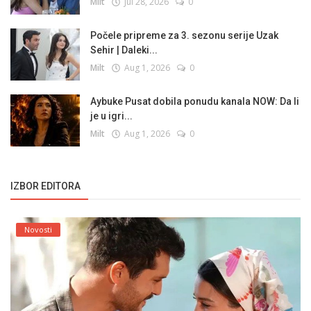
Milt
Jul 28, 2026
0
Počele pripreme za 3. sezonu serije Uzak
Sehir | Daleki...
Milt
Aug 1, 2026
0
Aybuke Pusat dobila ponudu kanala NOW: Da li
je u igri...
Milt
Aug 1, 2026
0
IZBOR EDITORA
Novosti