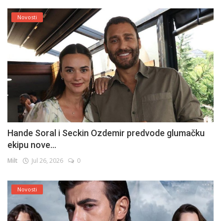
Novosti
Hande Soral i Seckin Ozdemir predvode glumačku
ekipu nove...
Milt
Jul 26, 2026
0
Novosti