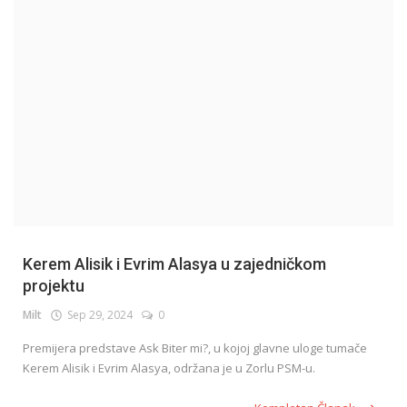
English
Kerem Alisik i Evrim Alasya u zajedničkom
projektu
Milt
Sep 29, 2024
0
Premijera predstave Ask Biter mi?, u kojoj glavne uloge tumače
Kerem Alisik i Evrim Alasya, održana je u Zorlu PSM-u.