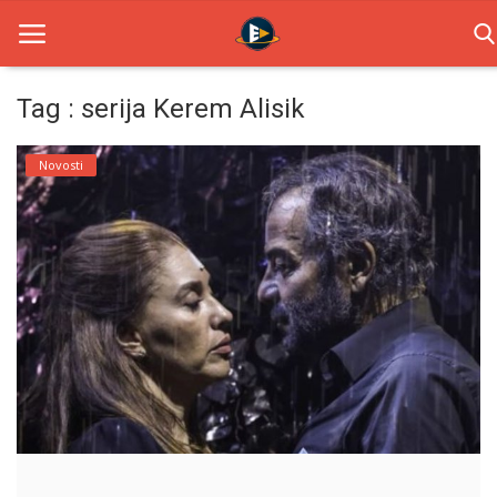
Tag : serija Kerem Alisik
Home
Novosti
Novosti
TV Serije
Filmovi
Glumci
Contact
Login
Register