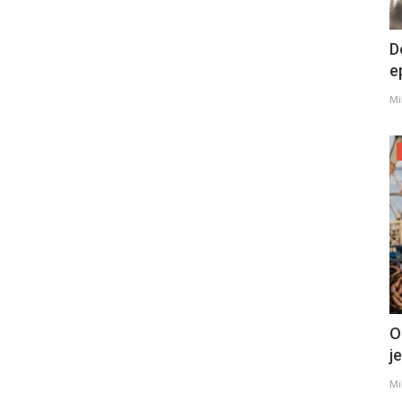
D
e
Mi
O
j
Mi