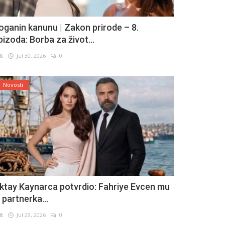
oganin kanunu | Zakon prirode – 8.
pizoda: Borba za život...
lt
Jul 30, 2026
0
Novosti
ktay Kaynarca potvrdio: Fahriye Evcen mu
e partnerka...
lt
Jul 29, 2026
0