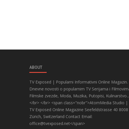
ABOUT
TV Exposed | Popularni Informativni Online Magazin.
Dnevne novosti o popularnim TV Serijama i Filmovim
Filmske zvezde, Moda, Muzika, Putopisi, Kulinarstvo..
</br> </br> <span class="nobr">AtomMedia Studio |
TV Exposed Online Magazine Seefeldstrasse 40 8008
Zürich, Switzerland Contact Email:
office@tvexposed.net</span>