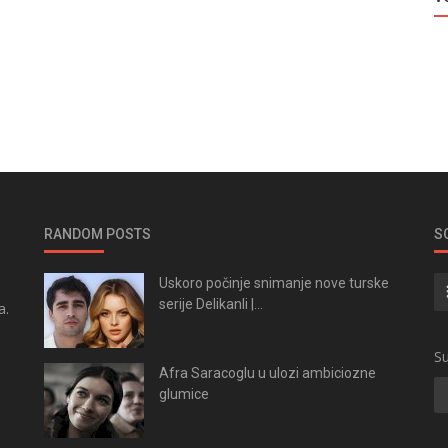
RANDOM POSTS
S
Uskoro počinje snimanje nove turske
serije Delikanli |...
a.
.
Su
Afra Saracoglu u ulozi ambiciozne
glumice