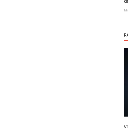
d
Mi
R
Novosti
im
Evo kada će biti finale sezone serije
Yasak Elma
V