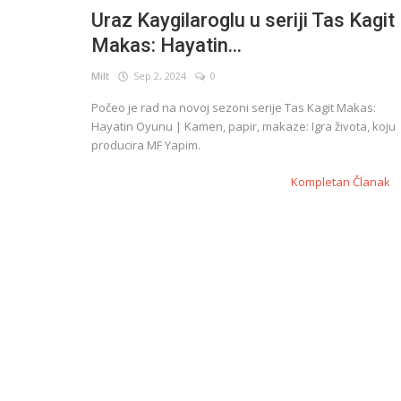
Uraz Kaygilaroglu u seriji Tas Kagit
Makas: Hayatin...
English
Milt
Sep 2, 2024
0
Počeo je rad na novoj sezoni serije Tas Kagit Makas:
Hayatin Oyunu | Kamen, papir, makaze: Igra života, koju
producira MF Yapim.
Kompletan Članak