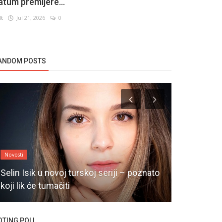
atum premijere...
lt
Jul 21, 2026
0
ANDOM POSTS
Novosti
Novosti
Selin Isik u novoj turskoj seriji – poznato
Berguzar Ko
koji lik će tumačiti
projektima
OTING POLL