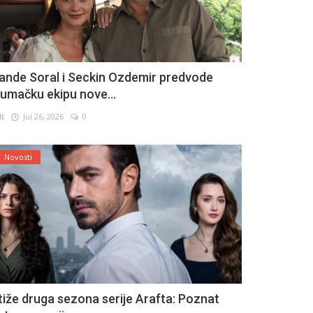
ande Soral i Seckin Ozdemir predvode
lumačku ekipu nove...
lt
Jul 26, 2026
0
Novosti
tiže druga sezona serije Arafta: Poznat