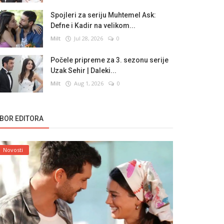
Spojleri za seriju Muhtemel Ask:
Defne i Kadir na velikom...
Milt
Jul 28, 2026
0
Počele pripreme za 3. sezonu serije
Uzak Sehir | Daleki...
Milt
Aug 1, 2026
0
ZBOR EDITORA
Novosti