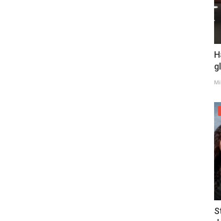
H
g
Mi
S