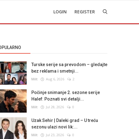
LOGIN
REGISTER
OPULARNO
Turske serije sa prevodom – gledajte
bez reklama i smetnji...
Milt
Aug 6, 2026
2
Počinje snimanje 2. sezone serije
Halef: Poznati svi detalji...
Milt
Jul 28, 2026
0
Uzak Sehir | Daleki grad – U treću
sezonu ulazi novi lik:...
Milt
Jul 23, 2026
0