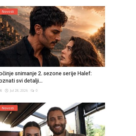
Novosti
očinje snimanje 2. sezone serije Halef:
znati svi detalji...
lt
Jul 28, 2026
0
Novosti