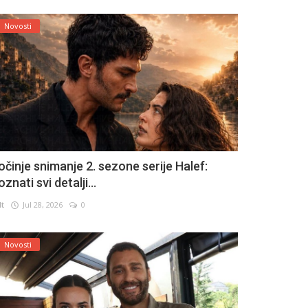
Novosti
očinje snimanje 2. sezone serije Halef:
znati svi detalji...
lt
Jul 28, 2026
0
Novosti