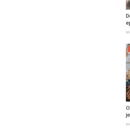
D
e
Mi
O
j
Mi