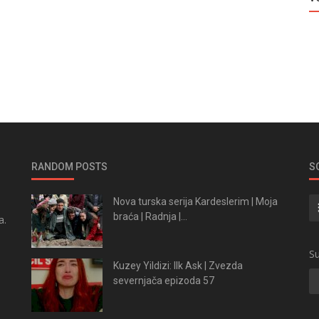
RANDOM POSTS
S
Nova turska serija Kardeslerim | Moja
braća | Radnja |...
a.
.
Su
Kuzey Yildizi: Ilk Ask | Zvezda
severnjača epizoda 57