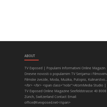
ABOUT
TV Exposed | Popularni Informativni Online Magazin.
Dnevne novosti o popularnim TV Serijama i Filmovim
Filmske zvezde, Moda, Muzika, Putopisi, Kulinarstvo..
</br> </br> <span class="nobr">AtomMedia Studio |
TV Exposed Online Magazine Seefeldstrasse 40 8008
Zürich, Switzerland Contact Email:
office@tvexposed.net</span>