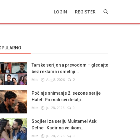
LOGIN
REGISTER
OPULARNO
Turske serije sa prevodom – gledajte
bez reklama i smetnji...
Milt
Aug 8, 2026
2
Počinje snimanje 2. sezone serije
Halef: Poznati svi detalji...
Milt
Jul 28, 2026
0
Spojleri za seriju Muhtemel Ask:
Defne i Kadir na velikom...
Milt
Jul 28, 2026
0