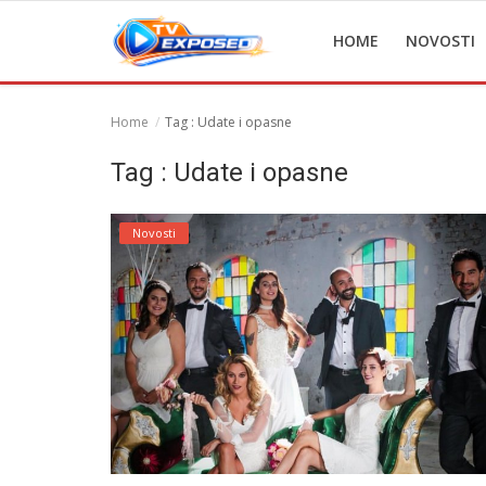
HOME
NOVOSTI
Home
Tag : Udate i opasne
Home
Tag : Udate i opasne
Novosti
Novosti
TV Serije
Filmovi
Glumci
Contact
Login
Register