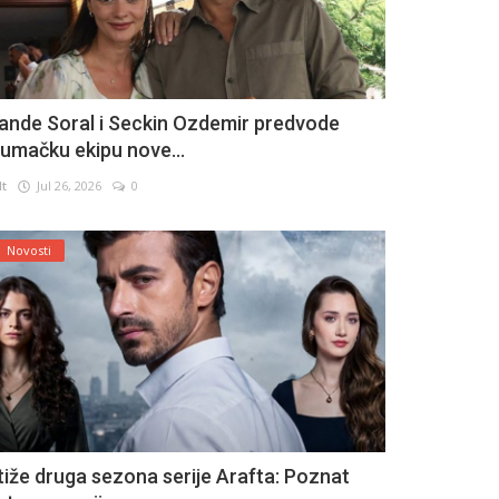
ande Soral i Seckin Ozdemir predvode
lumačku ekipu nove...
lt
Jul 26, 2026
0
Novosti
tiže druga sezona serije Arafta: Poznat