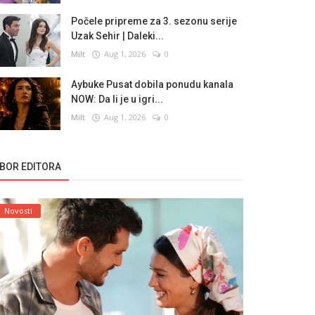
Počele pripreme za 3. sezonu serije
Uzak Sehir | Daleki...
Milt
Aug 1, 2026
0
Aybuke Pusat dobila ponudu kanala
NOW: Da li je u igri...
Milt
Aug 1, 2026
0
ZBOR EDITORA
Novosti