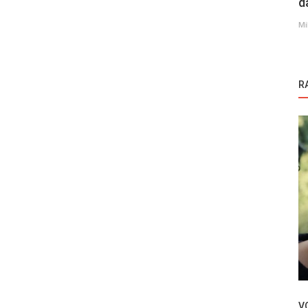
d
Mi
R
Novosti
un Ev...
Sukob na setu serije Ariza?!
V