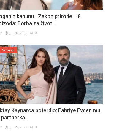
oganin kanunu | Zakon prirode – 8.
pizoda: Borba za život...
lt
Jul 30, 2026
0
Novosti
ktay Kaynarca potvrdio: Fahriye Evcen mu
e partnerka...
lt
Jul 29, 2026
0