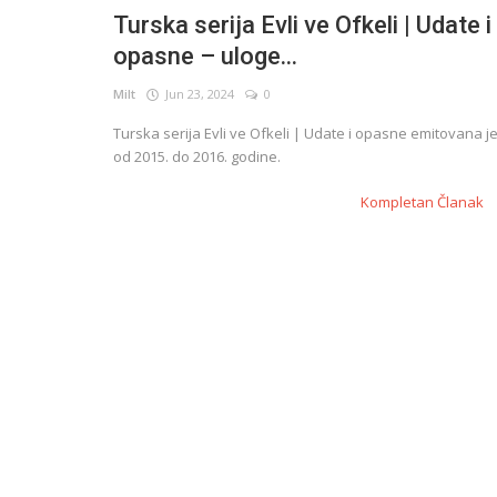
Turska serija Evli ve Ofkeli | Udate i
opasne – uloge...
English
Milt
Jun 23, 2024
0
Turska serija Evli ve Ofkeli | Udate i opasne emitovana j
od 2015. do 2016. godine.
Kompletan Članak