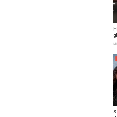
H
g
Mi
S