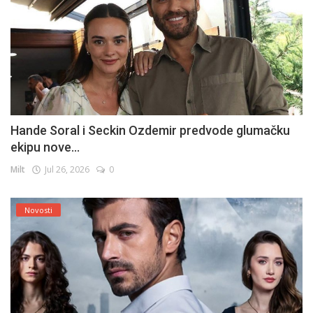
Hande Soral i Seckin Ozdemir predvode glumačku
ekipu nove...
Milt
Jul 26, 2026
0
Novosti