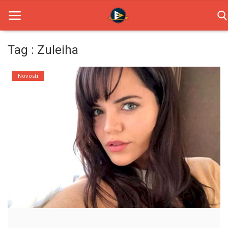
Tag : Zuleiha
Home
Novosti
Novosti
TV Serije
Filmovi
Glumci
Contact
Login
Register