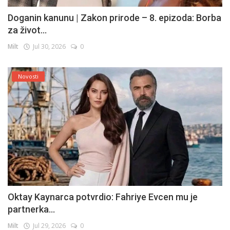
Doganin kanunu | Zakon prirode – 8. epizoda: Borba
za život...
Milt
Jul 30, 2026
0
Novosti
Oktay Kaynarca potvrdio: Fahriye Evcen mu je
partnerka...
Milt
Jul 29, 2026
0