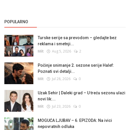
POPULARNO
Turske serije sa prevodom – gledajte bez
reklama i smetnji...
Milt
Aug 5, 2026
2
Počinje snimanje 2. sezone serije Halef:
Poznati svi detalji...
Milt
Jul 28, 2026
0
Uzak Sehir | Daleki grad – U treću sezonu ulazi
novi lik:...
Milt
Jul 23, 2026
0
MOGUĆA LJUBAV – 6. EPIZODA: Na ivici
nepovratnih odluka