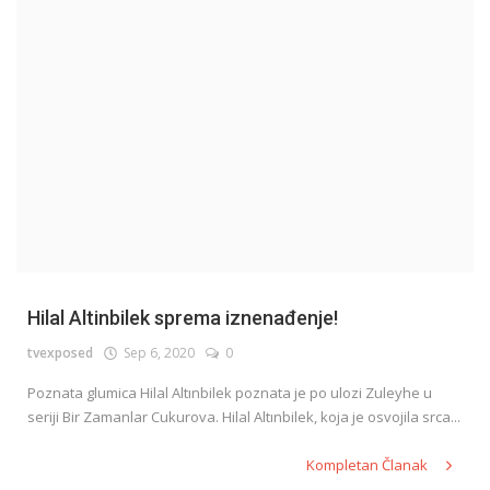
English
Hilal Altinbilek sprema iznenađenje!
tvexposed
Sep 6, 2020
0
Poznata glumica Hilal Altınbilek poznata je po ulozi Zuleyhe u
seriji Bir Zamanlar Cukurova. Hilal Altınbilek, koja je osvojila srca...
Kompletan Članak