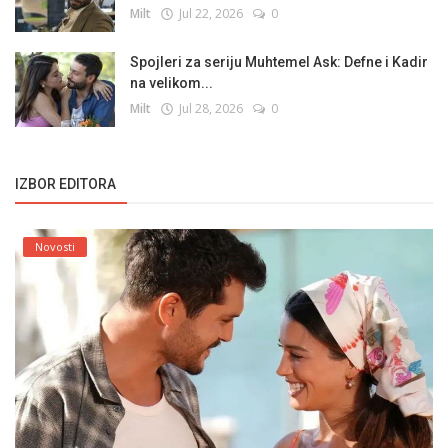
Milt
Jul 22, 2026
0
Spojleri za seriju Muhtemel Ask: Defne i Kadir
na velikom...
Milt
Jul 28, 2026
0
IZBOR EDITORA
Novosti