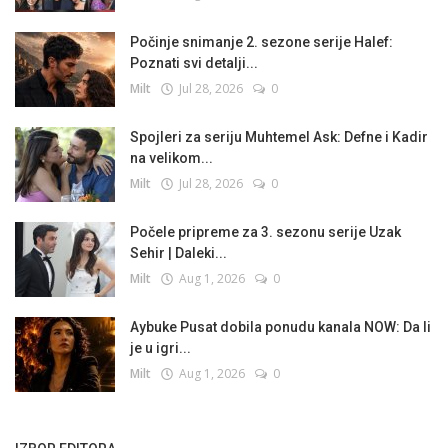
Počinje snimanje 2. sezone serije Halef:
Poznati svi detalji...
Milt
Jul 28, 2026
0
Spojleri za seriju Muhtemel Ask: Defne i Kadir
na velikom...
Milt
Jul 28, 2026
0
Počele pripreme za 3. sezonu serije Uzak
Sehir | Daleki...
Milt
Aug 1, 2026
0
Aybuke Pusat dobila ponudu kanala NOW: Da li
je u igri...
Milt
Aug 1, 2026
0