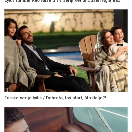
Eylul Tumbar kao Alize u TV seriji Kendi Dusen Aglamaz
Turska serija Iyilik / Dobrota, loš start, šta dalje?!