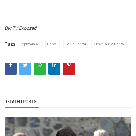
By: TV Exposed
Tags
epizoda 40
Hercai
Serija Hercai
turska serija Hercai
RELATED POSTS