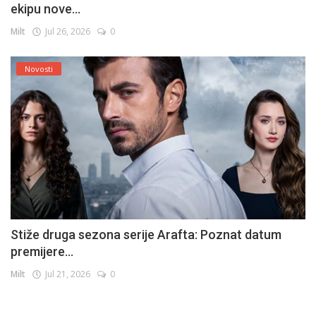
ekipu nove...
Milt
Jul 26, 2026
0
Novosti
Stiže druga sezona serije Arafta: Poznat datum
premijere...
Milt
Jul 21, 2026
0