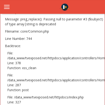
A PHP Error was encountered
Severity: 8192
Message: preg_replace(): Passing null to parameter #3 ($subject)
of type array|string is deprecated
Filename: core/Common.php
Home
Line Number: 744
Novosti
Backtrace:
TV Serije
File:
/data_www/tvexposed.net/httpdocs/application/controllers/Hom
Line: 378
Filmovi
Function: xss_clean
Glumci
File:
/data_www/tvexposed.net/httpdocs/application/controllers/Hom
Contact
Line: 287
Function: post
Login
File: /data_www/tvexposed.net/httpdocs/index.php
Line: 327
Register