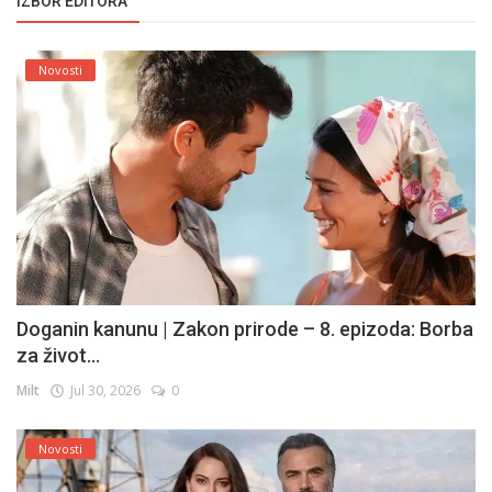
IZBOR EDITORA
Novosti
Doganin kanunu | Zakon prirode – 8. epizoda: Borba
za život...
Milt
Jul 30, 2026
0
Novosti