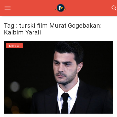
Tag : turski film Murat Gogebakan:
Kalbim Yarali
Home
Novosti
Novosti
TV Serije
Filmovi
Glumci
Contact
Login
Register