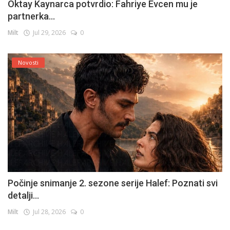
Oktay Kaynarca potvrdio: Fahriye Evcen mu je
partnerka...
Milt
Jul 29, 2026
0
Novosti
Počinje snimanje 2. sezone serije Halef: Poznati svi
detalji...
Milt
Jul 28, 2026
0