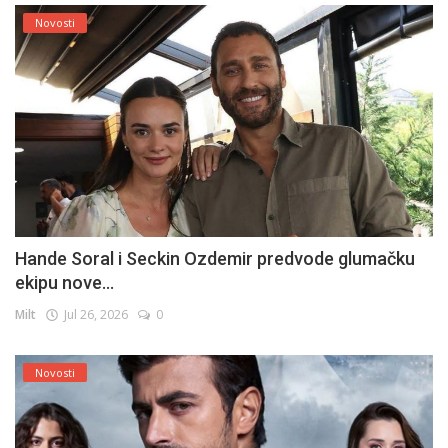
Novosti
Hande Soral i Seckin Ozdemir predvode glumačku
ekipu nove...
Milt
Jul 26, 2026
0
Novosti