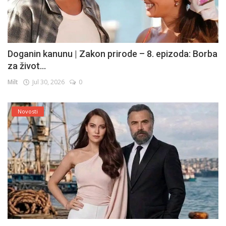
Doganin kanunu | Zakon prirode – 8. epizoda: Borba
za život...
Milt
Jul 30, 2026
0
Novosti