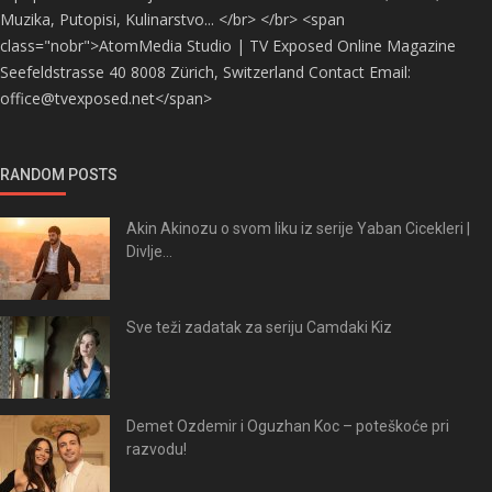
Muzika, Putopisi, Kulinarstvo... </br> </br> <span
class="nobr">AtomMedia Studio | TV Exposed Online Magazine
Seefeldstrasse 40 8008 Zürich, Switzerland Contact Email:
office@tvexposed.net</span>
RANDOM POSTS
Akin Akinozu o svom liku iz serije Yaban Cicekleri |
Divlje...
Sve teži zadatak za seriju Camdaki Kiz
Demet Ozdemir i Oguzhan Koc – poteškoće pri
razvodu!