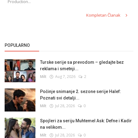
Production...
Kompletan Članak
POPULARNO
Turske serije sa prevodom – gledajte bez
reklama i smetnji...
Milt
Aug 7, 2026
2
Počinje snimanje 2. sezone serije Halef:
Poznati svi detalji...
Milt
Jul 28, 2026
0
Spojleri za seriju Muhtemel Ask: Defne i Kadir
na velikom...
Milt
Jul 28, 2026
0