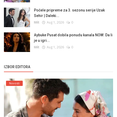
Počele pripreme za 3. sezonu serije Uzak
Sehir | Daleki...
Milt
Aug 1, 2026
0
Aybuke Pusat dobila ponudu kanala NOW: Da li
je u igri...
Milt
Aug 1, 2026
0
IZBOR EDITORA
Novosti