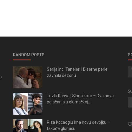
RANDOM POSTS
S
Serija Inci Taneleri | Biserne perle
završila sezonu
a.
.
Su
Tuzlu Kahve | Slana kafa – Dva nova
pojačanja u glumačkoj...
Riza Kocaoglu ima novu devojku –
takođe glumicu