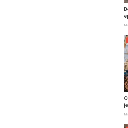
D
e
Mi
O
j
Mi