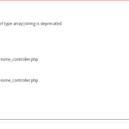
of type array|string is deprecated
/Home_controller.php
/Home_controller.php