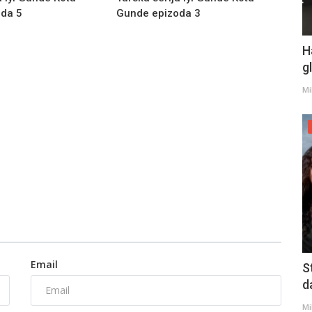
da 5
Gunde epizoda 3
H
g
Mi
Email
S
d
Mi