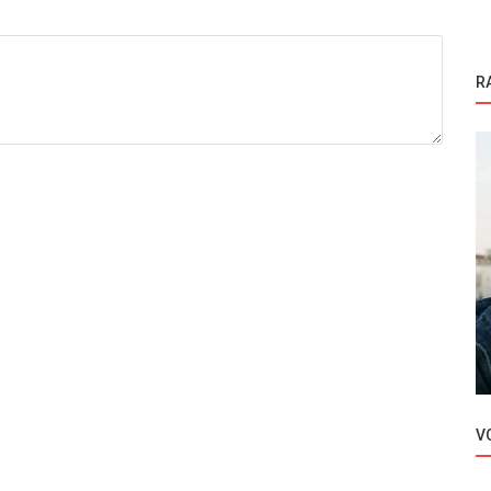
R
Novosti
ove
Turska serija Gonul Dagi je pravi primer
aj...
stabilnosti!
V