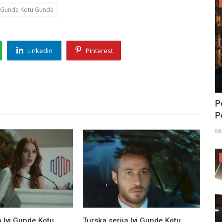
yi Gunde Kotu Gunde
Linkedin
Pinterest
P
Po
Mi
a Iyi Gunde Kotu
Turska serija Iyi Gunde Kotu