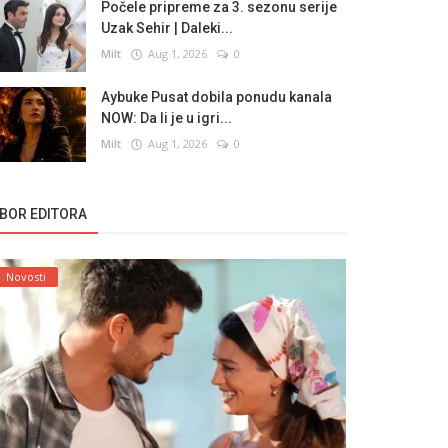
Počele pripreme za 3. sezonu serije
Uzak Sehir | Daleki...
Milt
Aug 1, 2026
0
Aybuke Pusat dobila ponudu kanala
NOW: Da li je u igri...
Milt
Aug 1, 2026
0
ZBOR EDITORA
Novosti