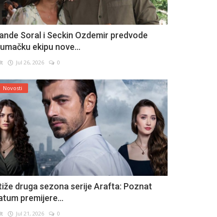
ande Soral i Seckin Ozdemir predvode
lumačku ekipu nove...
lt
Jul 26, 2026
0
Novosti
tiže druga sezona serije Arafta: Poznat
atum premijere...
lt
Jul 21, 2026
0