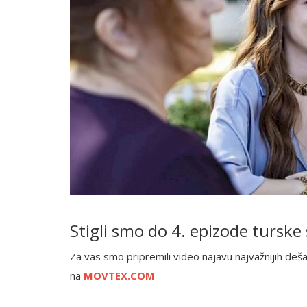
Stigli smo do 4. epizode turske
Za vas smo pripremili video najavu najvažnijih deš
na
MOVTEX.COM