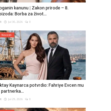
oganin kanunu | Zakon prirode – 8.
pizoda: Borba za život...
lt
Jul 30, 2026
0
Novosti
ktay Kaynarca potvrdio: Fahriye Evcen mu
e partnerka...
lt
Jul 29, 2026
0