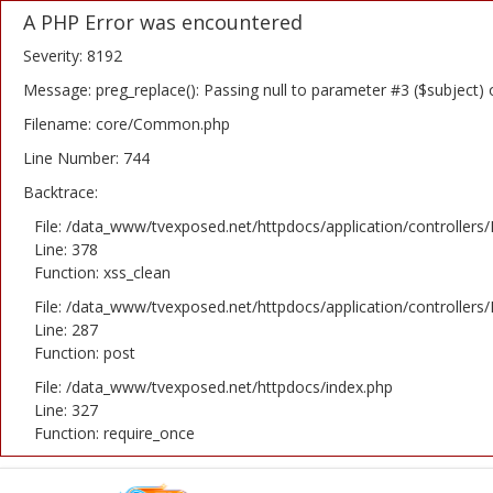
A PHP Error was encountered
Severity: 8192
Message: preg_replace(): Passing null to parameter #3 ($subject) 
Filename: core/Common.php
Home
Line Number: 744
Backtrace:
Novosti
File: /data_www/tvexposed.net/httpdocs/application/controllers
TV Serije
Line: 378
Function: xss_clean
Filmovi
File: /data_www/tvexposed.net/httpdocs/application/controllers
Line: 287
Glumci
Function: post
File: /data_www/tvexposed.net/httpdocs/index.php
Contact
Line: 327
Function: require_once
Login
Register