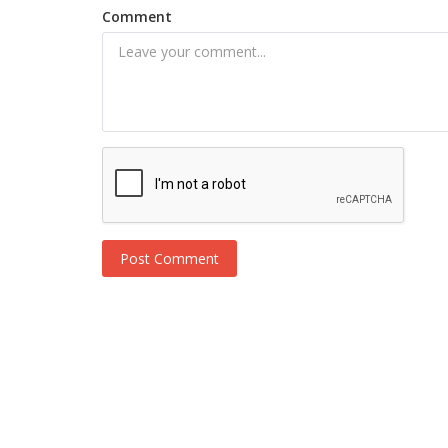
Comment
Post Comment
Novosti
Poznato kada počinje snimanje n
sezone serije Sen Cal Kapimi / Kuc