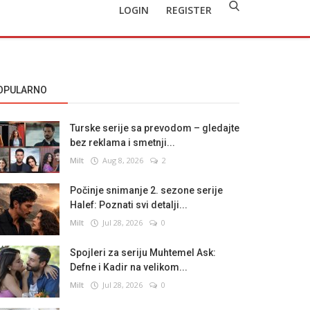
LOGIN
REGISTER
OPULARNO
Turske serije sa prevodom – gledajte
bez reklama i smetnji...
Milt
Aug 8, 2026
2
Počinje snimanje 2. sezone serije
Halef: Poznati svi detalji...
Milt
Jul 28, 2026
0
Spojleri za seriju Muhtemel Ask:
Defne i Kadir na velikom...
Milt
Jul 28, 2026
0