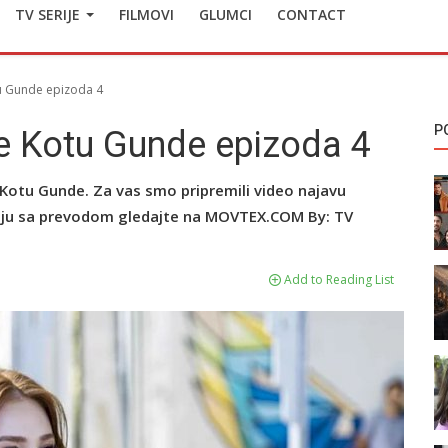
TV SERIJE
FILMOVI
GLUMCI
CONTACT
tu Gunde epizoda 4
P
de Kotu Gunde epizoda 4
e Kotu Gunde. Za vas smo pripremili video najavu
Seriju sa prevodom gledajte na MOVTEX.COM By: TV
Add to Reading List