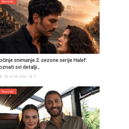
Novosti
očinje snimanje 2. sezone serije Halef:
znati svi detalji...
lt
Jul 28, 2026
0
Novosti