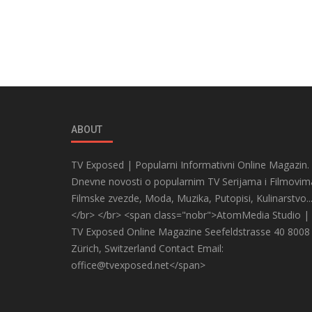
ABOUT
TV Exposed | Popularni Informativni Online Magazin.
Dnevne novosti o popularnim TV Serijama i Filmovim
Filmske zvezde, Moda, Muzika, Putopisi, Kulinarstvo..
</br> </br> <span class="nobr">AtomMedia Studio |
TV Exposed Online Magazine Seefeldstrasse 40 8008
Zürich, Switzerland Contact Email:
office@tvexposed.net</span>