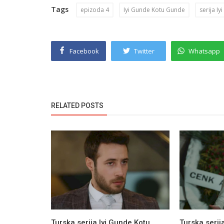
Tags
epizoda 4
Iyi Gunde Kotu Gunde
serija I
Facebook
Twitter
Whatsapp
RELATED POSTS
Turska serija Iyi Gunde Kotu
Turska serij