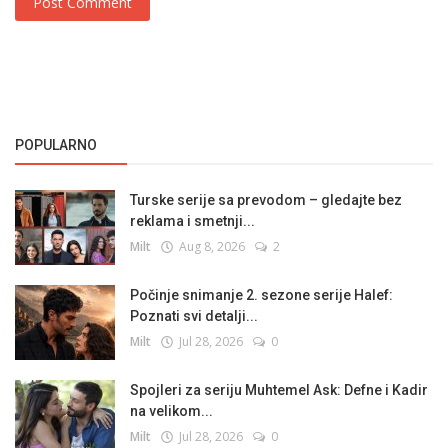
Post Comment
POPULARNO
Turske serije sa prevodom – gledajte bez
reklama i smetnji...
Milt
Aug 8, 2026
2
Počinje snimanje 2. sezone serije Halef:
Poznati svi detalji...
Milt
Jul 28, 2026
0
Spojleri za seriju Muhtemel Ask: Defne i Kadir
na velikom...
Milt
Jul 28, 2026
0