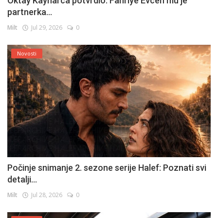
Oktay Kaynarca potvrdio: Fahriye Evcen mu je
partnerka...
Milt
Jul 29, 2026
0
Novosti
Počinje snimanje 2. sezone serije Halef: Poznati svi
detalji...
Milt
Jul 28, 2026
0