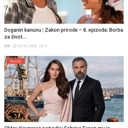
Doganin kanunu | Zakon prirode – 8. epizoda: Borba
za život...
Milt
Jul 30, 2026
0
Novosti