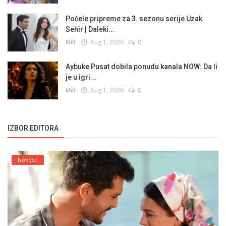
Počele pripreme za 3. sezonu serije Uzak
Sehir | Daleki...
Milt
Aug 1, 2026
0
Aybuke Pusat dobila ponudu kanala NOW: Da li
je u igri...
Milt
Aug 1, 2026
0
IZBOR EDITORA
Novosti