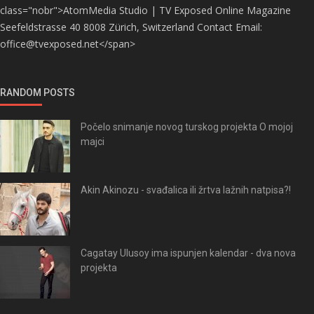
class="nobr">AtomMedia Studio | TV Exposed Online Magazine
Seefeldstrasse 40 8008 Zürich, Switzerland Contact Email:
office@tvexposed.net</span>
RANDOM POSTS
Počelo snimanje novog turskog projekta O mojoj
majci
Akin Akinozu - svađalica ili žrtva lažnih natpisa?!
Cagatay Ulusoy ima ispunjen kalendar - dva nova
projekta