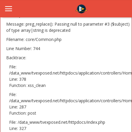
A PHP Error was encountered
Severity: 8192
Message: preg_replace(): Passing null to parameter #3 ($subject)
of type array|string is deprecated
Filename: core/Common.php
Home
Line Number: 744
Novosti
Backtrace:
TV Serije
File:
/data_www/tvexposed.net/httpdocs/application/controllers/Hom
Line: 378
Filmovi
Function: xss_clean
Glumci
File:
/data_www/tvexposed.net/httpdocs/application/controllers/Hom
Contact
Line: 287
Function: post
Login
File: /data_www/tvexposed.net/httpdocs/index.php
Line: 327
Register