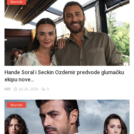
Novosti
Hande Soral i Seckin Ozdemir predvode glumačku
ekipu nove...
Milt
Jul 26, 2026
0
Novosti