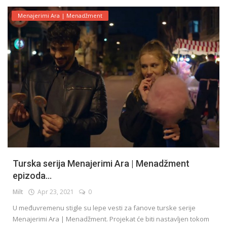
Menajerimi Ara | Menadžment
Turska serija Menajerimi Ara | Menadžment
epizoda...
Milt
Apr 23, 2021
0
U međuvremenu stigle su lepe vesti za fanove turske serije
Menajerimi Ara | Menadžment. Projekat će biti nastavljen tokom