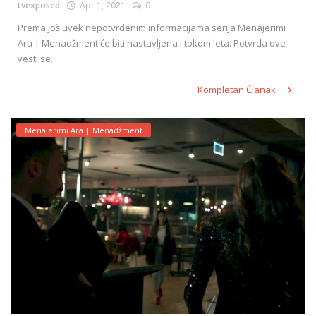
tvexposed
Apr 1, 2021
0
Prema još uvek nepotvrđenim informacijama serija Menajerimi
Ara | Menadžment će biti nastavljena i tokom leta. Potvrda ove
vesti se...
Kompletan Članak
Menajerimi Ara | Menadžment