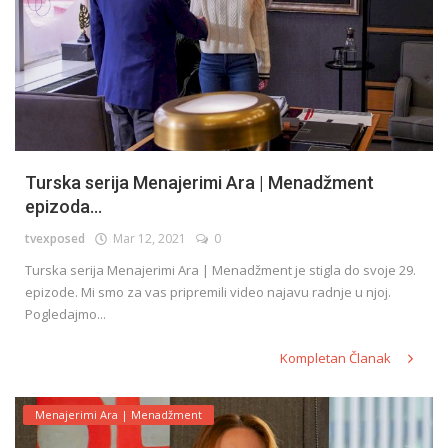
Turska serija Menajerimi Ara | Menadžment
epizoda...
tvexposed
Mar 12, 2021
0
Turska serija Menajerimi Ara | Menadžment je stigla do svoje 29.
epizode. Mi smo za vas pripremili video najavu radnje u njoj.
Pogledajmo...
Kompletan Članak
Menajerimi Ara | Menadžment