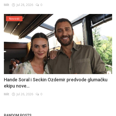
Milt
Jul 28, 2026
0
Novosti
Hande Soral i Seckin Ozdemir predvode glumačku
ekipu nove...
Milt
Jul 26, 2026
0
RANDOM POSTS