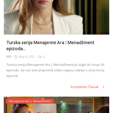
Turska serija Menajerimi Ara | Menadžment
epizoda...
Milt
May 4, 2021
0
Turska serija Menajerimi Ara | Menadžment je stigla do svoje 36.
epizode. Za vas smo pripremili video najavu radnje u ovoj novoj
epizodi.
Kompletan Članak
Menajerimi Ara | Menadžment