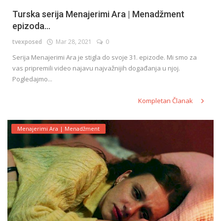
Turska serija Menajerimi Ara | Menadžment
epizoda...
tvexposed
Mar 28, 2021
0
Serija Menajerimi Ara je stigla do svoje 31. epizode. Mi smo za
vas pripremili video najavu najvažnijih događanja u njoj.
Pogledajmo...
Kompletan Članak
Menajerimi Ara | Menadžment