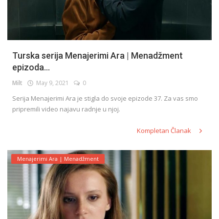
Turska serija Menajerimi Ara | Menadžment
epizoda...
Milt
May 9, 2021
0
Serija Menajerimi Ara je stigla do svoje epizode 37. Za vas smo
pripremili video najavu radnje u njoj.
Kompletan Članak
Menajerimi Ara | Menadžment