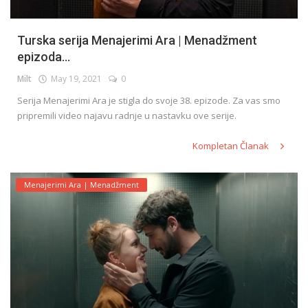
Turska serija Menajerimi Ara | Menadžment
epizoda...
Milt
May 19, 2021
0
Serija Menajerimi Ara je stigla do svoje 38. epizode. Za vas smo
pripremili video najavu radnje u nastavku ove serije.
Kompletan Članak
Menajerimi Ara | Menadžment