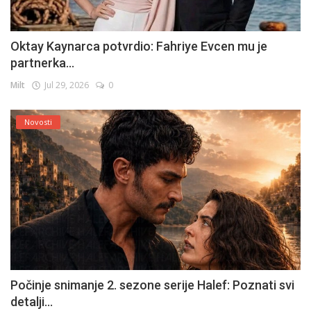
Oktay Kaynarca potvrdio: Fahriye Evcen mu je
partnerka...
Milt
Jul 29, 2026
0
Novosti
Počinje snimanje 2. sezone serije Halef: Poznati svi
detalji...