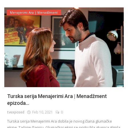
Menajerimi Ara | Menadžment
Turska serija Menajerimi Ara | Menadžment
epizoda...
tvexposed
Feb 10, 2021
0
Turska serija Menajerimi Ara dobila je novog člana glumačke
ekipe. Tačnije članicu. Glumačkoj ekipi se pridružila glumica Almila