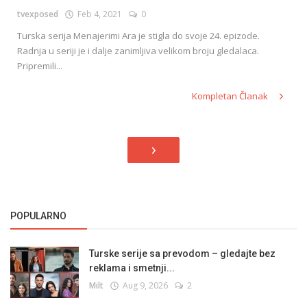
tvexposed
Feb 4, 2021
0
Turska serija Menajerimi Ara je stigla do svoje 24. epizode.
Radnja u seriji je i dalje zanimljiva velikom broju gledalaca.
Pripremili...
Kompletan Članak
›
POPULARNO
Turske serije sa prevodom – gledajte bez
reklama i smetnji...
Milt
Aug 9, 2026
2