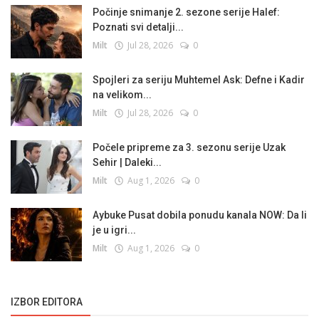
Počinje snimanje 2. sezone serije Halef:
Poznati svi detalji...
Milt
Jul 28, 2026
0
Spojleri za seriju Muhtemel Ask: Defne i Kadir
na velikom...
Milt
Jul 28, 2026
0
Počele pripreme za 3. sezonu serije Uzak
Sehir | Daleki...
Milt
Aug 1, 2026
0
Aybuke Pusat dobila ponudu kanala NOW: Da li
je u igri...
Milt
Aug 1, 2026
0
IZBOR EDITORA