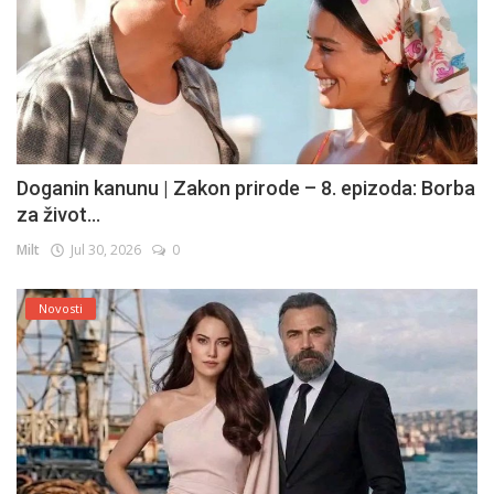
Doganin kanunu | Zakon prirode – 8. epizoda: Borba
za život...
Milt
Jul 30, 2026
0
Novosti