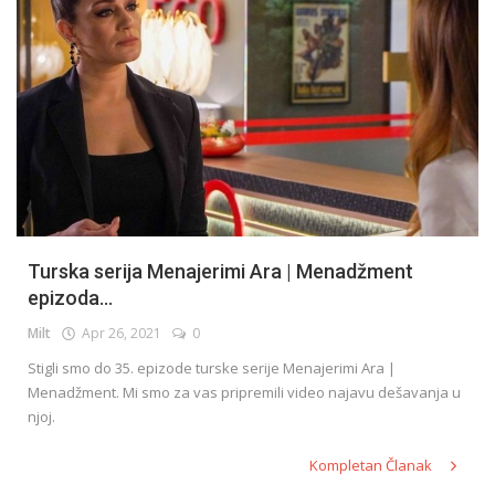
Turska serija Menajerimi Ara | Menadžment
epizoda...
Milt
Apr 26, 2021
0
Stigli smo do 35. epizode turske serije Menajerimi Ara |
Menadžment. Mi smo za vas pripremili video najavu dešavanja u
njoj.
Kompletan Članak