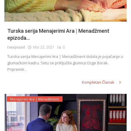
Turska serija Menajerimi Ara | Menadžment
epizoda...
tvexposed
Mar 22, 2021
0
Turska serija Menajerimi Ara | Menadžment dobila je pojačanje u
glumačkom kadru. Setu se priključila glumica Ozge Borak.
Pripremili...
Kompletan Članak
Menajerimi Ara | Menadžment