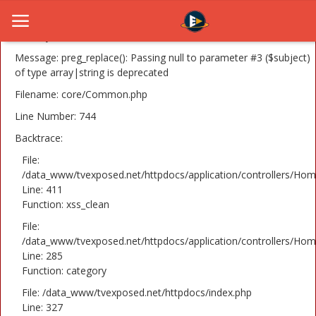
A PHP Error was encountered
Severity: 8192
Message: preg_replace(): Passing null to parameter #3 ($subject)
of type array|string is deprecated
Filename: core/Common.php
Home
Line Number: 744
Novosti
Backtrace:
TV Serije
File:
/data_www/tvexposed.net/httpdocs/application/controllers/Hom
Line: 411
Filmovi
Function: xss_clean
Glumci
File:
/data_www/tvexposed.net/httpdocs/application/controllers/Hom
Contact
Line: 285
Function: category
Login
File: /data_www/tvexposed.net/httpdocs/index.php
Line: 327
Register