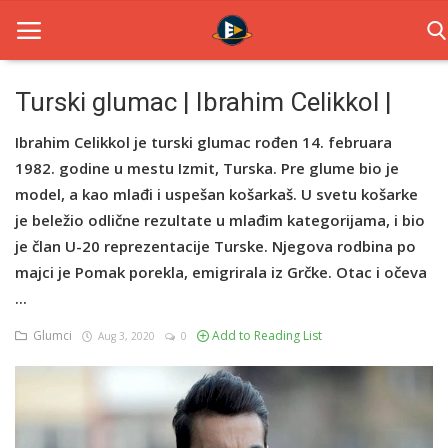
Turski glumac | Ibrahim Celikkol |
Home
Ibrahim Celikkol je turski glumac rođen 14. februara
1982. godine u mestu Izmit, Turska. Pre glume bio je
Novosti
model, a kao mlađi i uspešan košarkaš. U svetu košarke
je beležio odlične rezultate u mlađim kategorijama, i bio
TV Serije
je član U-20 reprezentacije Turske. Njegova rodbina po
Filmovi
majci je Pomak porekla, emigrirala iz Grčke. Otac i očeva
...
Glumci
Glumci
Add to Reading List
Aug 3, 2020
0
Contact
Login
Register