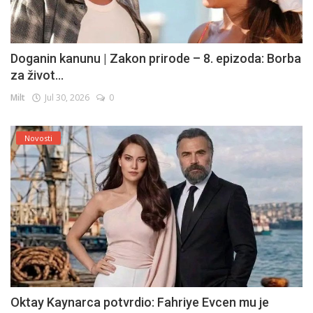
Doganin kanunu | Zakon prirode – 8. epizoda: Borba
za život...
Milt
Jul 30, 2026
0
Novosti
Oktay Kaynarca potvrdio: Fahriye Evcen mu je