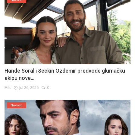
Hande Soral i Seckin Ozdemir predvode glumačku
ekipu nove...
Milt
Jul 26, 2026
0
Novosti