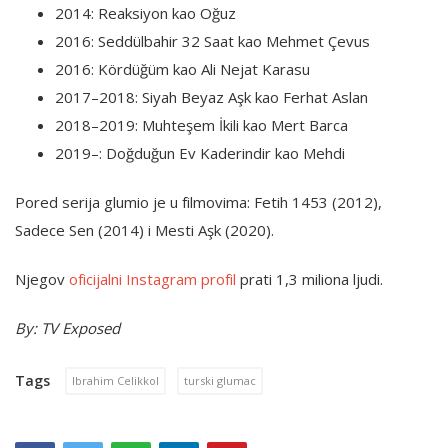
2014: Reaksiyon kao Oğuz
2016: Seddülbahir 32 Saat kao Mehmet Çevus
2016: Kördüğüm kao Ali Nejat Karasu
2017–2018: Siyah Beyaz Aşk kao Ferhat Aslan
2018–2019: Muhteşem İkili kao Mert Barca
2019–: Doğduğun Ev Kaderindir kao Mehdi
Pored serija glumio je u filmovima: Fetih 1453 (2012),
Sadece Sen (2014) i Mesti Aşk (2020).
Njegov
oficijalni Instagram profil
prati 1,3 miliona ljudi.
By: TV Exposed
Tags
Ibrahim Celikkol
turski glumac