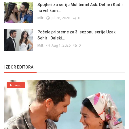
Spojleri za seriju Muhtemel Ask: Defne i Kadir
na velikom...
Milt
Jul 28, 2026
0
Počele pripreme za 3. sezonu serije Uzak
Sehir | Daleki...
Milt
Aug 1, 2026
0
IZBOR EDITORA
Novosti