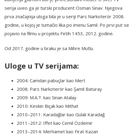
serija uveo ga je turski producent Osman Sinav. Njegova
prva značajnija uloga bila je u seriji Pars Narkoterör 2008.
godine, u kojoj je tumačio lika po imenu Samil. Po prvi put se
pojavio na filmu u projektu Fetih 1453, 2012. godine.
Od 2017. godine u braku je sa Mihre Mutlu.
Uloge u TV serijama:
2004: Camdan pabuçlar kao Mert
2008: Pars Narkoterör kao Şamil Baturay
2009: M.A.T. kao Sinan Atalay
2010: Keskin Bıçak kao Mithat
2010–2011: Karadağlar kao Gülali Karadağ
2011–2012: Iffet kao Cemil Özdemir
2013–2014: Merhamet kao Fırat Kazan