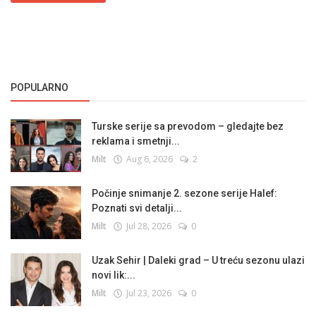
POPULARNO
Turske serije sa prevodom – gledajte bez
reklama i smetnji...
Milt
Aug 6, 2026
2
Počinje snimanje 2. sezone serije Halef:
Poznati svi detalji...
Milt
Jul 28, 2026
0
Uzak Sehir | Daleki grad – U treću sezonu ulazi
novi lik:...
Milt
Jul 23, 2026
0