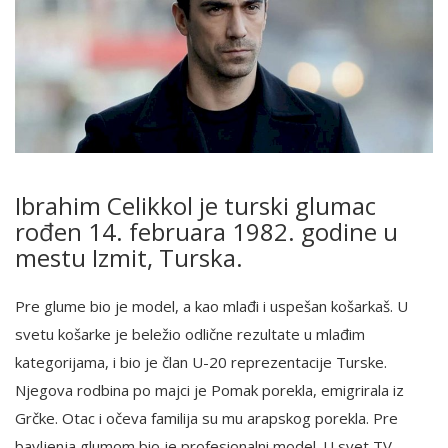
English
Ibrahim Celikkol je turski glumac
rođen 14. februara 1982. godine u
mestu Izmit, Turska.
Pre glume bio je model, a kao mlađi i uspešan košarkaš. U
svetu košarke je beležio odlične rezultate u mlađim
kategorijama, i bio je član U-20 reprezentacije Turske.
Njegova rodbina po majci je Pomak porekla, emigrirala iz
Grčke. Otac i očeva familija su mu arapskog porekla. Pre
bavljenja glumom bio je profesionalni model. U svet TV