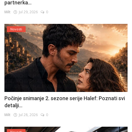
partnerka...
Milt
Jul 29, 2026
0
Novosti
Počinje snimanje 2. sezone serije Halef: Poznati svi
detalji...
Milt
Jul 28, 2026
0
Novosti