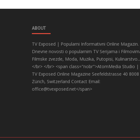
ABOUT
TV Exposed | Popularni Informativni Online Magazin.
Dnevne novosti o popularnim TV Serijama i Filmovim
Filmske zvezde, Moda, Muzika, Putopisi, Kulinarstvo..
</br> </br> <span class="nobr">AtomMedia Studio |
TV Exposed Online Magazine Seefeldstrasse 40 8008
Zürich, Switzerland Contact Email:
office@tvexposed.net</span>