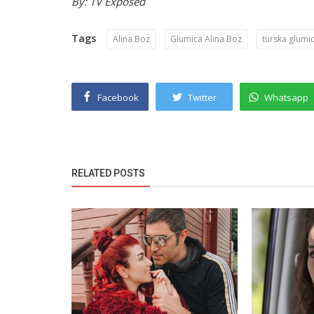
By: TV Exposed
Tags
Alina Boz
Glumica Alina Boz
turska glumi
Facebook
Twitter
Whatsapp
RELATED POSTS