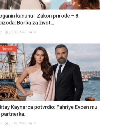
oganin kanunu | Zakon prirode – 8.
pizoda: Borba za život...
lt
Jul 30, 2026
0
Novosti
ktay Kaynarca potvrdio: Fahriye Evcen mu
e partnerka...
lt
Jul 29, 2026
0