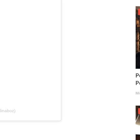
P
Po
Mi
linaboz)