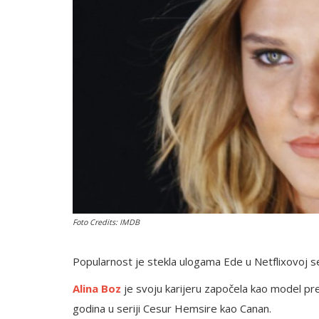
English
Foto Credits: IMDB
Popularnost je stekla ulogama Ede u Netflixovoj ser
Alina Boz
je svoju karijeru započela kao model pr
godina u seriji Cesur Hemsire kao Canan.