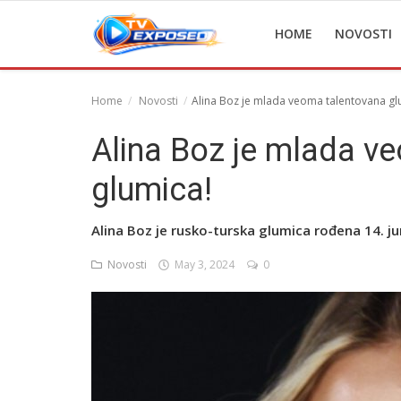
HOME
NOVOSTI
Home
Novosti
Alina Boz je mlada veoma talentovana gl
Home
Alina Boz je mlada v
Novosti
glumica!
TV Serije
Alina Boz je rusko-turska glumica rođena 14. ju
Filmovi
Novosti
May 3, 2024
0
Glumci
Contact
Login
Register