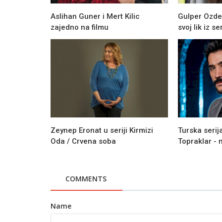
Aslihan Guner i Mert Kilic
Gulper Ozdem
zajedno na filmu
svoj lik iz ser
Zeynep Eronat u seriji Kirmizi
Turska seri
Oda / Crvena soba
Topraklar - 
Novosti
"Senke nad Balkanom" i "Vratiće s
COMMENTS
na listi najboljih serija ikad!
Name