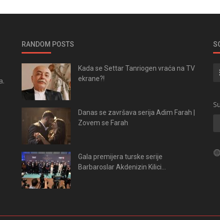
RANDOM POSTS
S
Kada se Settar Tanriogen vraća na TV
ekrane?!
a.
.
Su
Danas se završava serija Adim Farah |
Zovem se Farah
Gala premijera turske serije
Barbaroslar Akdenizin Kilici...