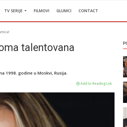
TV SERIJE
FILMOVI
GLUMCI
CONTACT
umica!
P
eoma talentovana
na 1998. godine u Moskvi, Rusija.
Add to Reading List