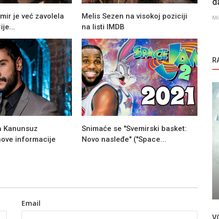
d
ir je već zavolela
Melis Sezen na visokoj poziciji
Mi
ije...
na listi IMDB
R
ja Kanunsuz
Snimaće se "Svemirski basket:
nove informacije
Novo nasleđe" ("Space...
Novosti
e rode"
Nova nagrada za Neslihan Atagul
Email
V