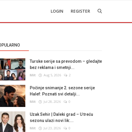
LOGIN
REGISTER
OPULARNO
Turske serije sa prevodom – gledajte
bez reklama i smetnji...
Milt
Aug 5, 2026
2
Počinje snimanje 2. sezone serije
Halef: Poznati svi detalji...
Milt
Jul 28, 2026
0
Uzak Sehir | Daleki grad – U treću
sezonu ulazi novi lik:...
Milt
Jul 23, 2026
0