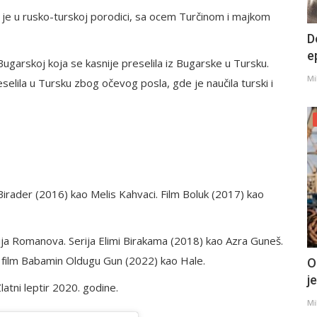
na je u rusko-turskoj porodici, sa ocem Turčinom i majkom
D
e
garskoj koja se kasnije preselila iz Bugarske u Tursku.
Mi
elila u Tursku zbog očevog posla, gde je naučila turski i
Birader (2016) kao Melis Kahvaci. Film Boluk (2017) kao
ija Romanova. Serija Elimi Birakama (2018) kao Azra Guneš.
i film Babamin Oldugu Gun (2022) kao Hale.
O
j
latni leptir 2020. godine.
Mi