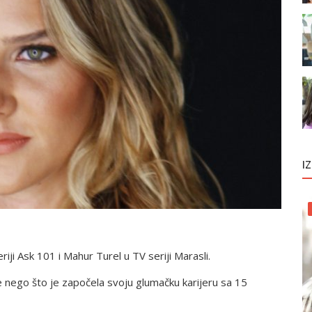
I
iji Ask 101 i Mahur Turel u TV seriji Marasli.
e nego što je započela svoju glumačku karijeru sa 15