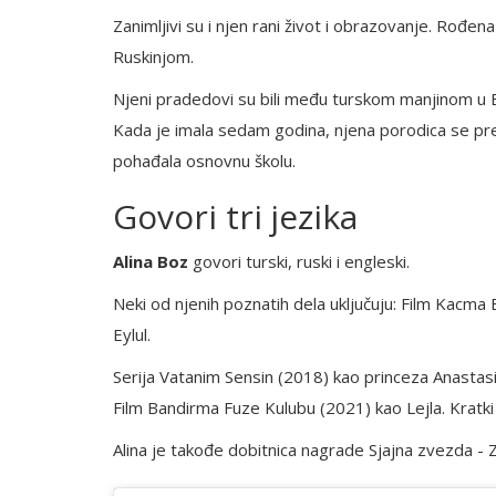
Zanimljivi su i njen rani život i obrazovanje. Rođe
Ruskinjom.
Njeni pradedovi su bili među turskom manjinom u Bu
Kada je imala sedam godina, njena porodica se pres
pohađala osnovnu školu.
Govori tri jezika
Alina Boz
govori turski, ruski i engleski.
Neki od njenih poznatih dela uključuju: Film Kacma 
Eylul.
Serija Vatanim Sensin (2018) kao princeza Anastas
Film Bandirma Fuze Kulubu (2021) kao Lejla. Kratk
Alina je takođe dobitnica nagrade Sjajna zvezda - Z