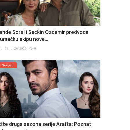
ande Soral i Seckin Ozdemir predvode
lumačku ekipu nove...
lt
Jul 26, 2026
0
Novosti
tiže druga sezona serije Arafta: Poznat