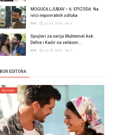
MOGUĆA LJUBAV – 6. EPIZODA: Na
ivici nepovratnih odluka
Milt
Jul 22, 2026
0
Spojleri za seriju Muhtemel Ask:
Defne i Kadir na velikom...
Milt
Jul 28, 2026
0
ZBOR EDITORA
Novosti