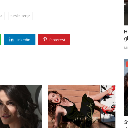
ca
turske serije
H
g
Linkedin
Pinterest
Mi
S