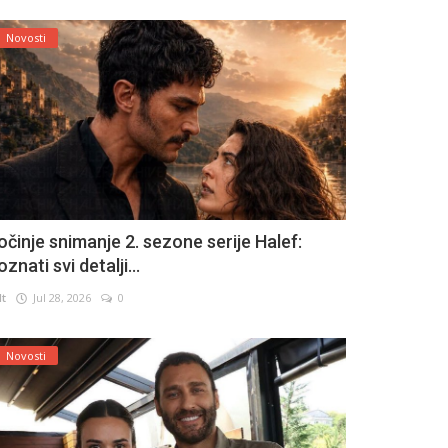
Novosti
očinje snimanje 2. sezone serije Halef:
znati svi detalji...
lt
Jul 28, 2026
0
Novosti