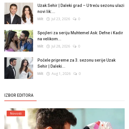
Uzak Sehir | Daleki grad – U treću sezonu ulazi
novi lik:...
Milt
Jul 23, 2026
0
Spojleri za seriju Muhtemel Ask: Defne i Kadir
na velikom...
Milt
Jul 28, 2026
0
Počele pripreme za 3. sezonu serije Uzak
Sehir | Daleki...
Milt
Aug 1, 2026
0
IZBOR EDITORA
Novosti