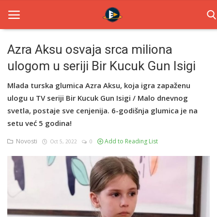
Azra Aksu osvaja srca miliona
ulogom u seriji Bir Kucuk Gun Isigi
Home
Mlada turska glumica Azra Aksu, koja igra zapaženu
Novosti
ulogu u TV seriji Bir Kucuk Gun Isigi / Malo dnevnog
TV Serije
svetla, postaje sve cenjenija. 6-godišnja glumica je na
setu već 5 godina!
Filmovi
Novosti
Add to Reading List
Oct 5, 2022
0
Glumci
Contact
Login
Register