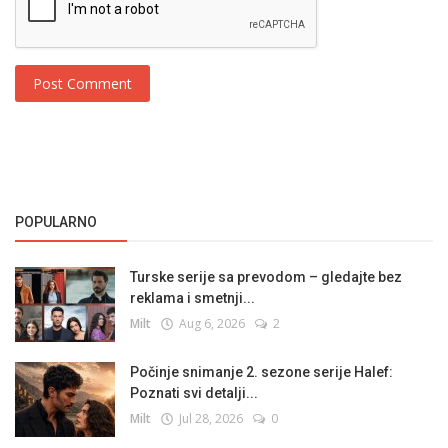
Post Comment
POPULARNO
Turske serije sa prevodom – gledajte bez
reklama i smetnji...
Milt
Aug 6, 2026
2
Počinje snimanje 2. sezone serije Halef:
Poznati svi detalji...
Milt
Jul 28, 2026
0