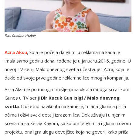
English
Foto Credits: aHaber
Azra Aksu
, koja je počela da glumi u reklamama kada je
imala samo godinu dana, rođena je u januaru 2015. godine. U
novoj TV seriji Malo dnevnog svetla učestvuje i Azra, koja je
dakle od svoje prve godine reklamno lice mnogih kompanija.
Azra Aksu je po mnogim mišljenjima ukrala mnoga srca likom
Gunes u TV seriji
Bir Kucuk Gun Isigi / Malo dnevnog
svetla
. Izuzetno naviknuta na kamere, mlada glumica priča
očima i oživi svaki detalj izrazom lica. Dok uživaju i u njenim
scenama sa Seray Kayom, sa kojom je glumila i glumi u ovom
projektu, ona igra ulogu devojčice koja ne govori, kako priča