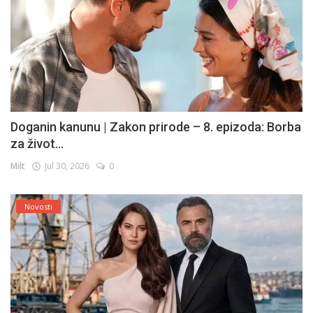
Doganin kanunu | Zakon prirode – 8. epizoda: Borba
za život...
Milt
Jul 30, 2026
0
Novosti