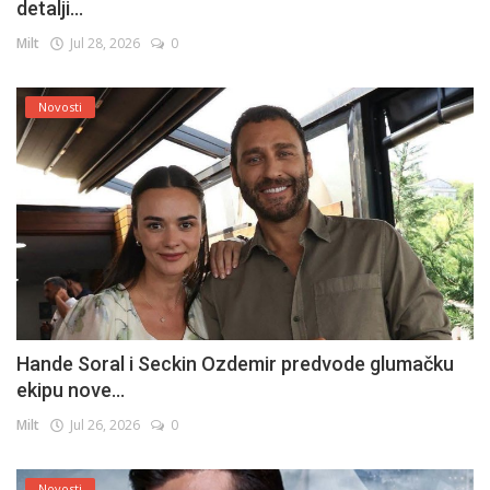
detalji...
Milt
Jul 28, 2026
0
Novosti
Hande Soral i Seckin Ozdemir predvode glumačku
ekipu nove...
Milt
Jul 26, 2026
0
Novosti