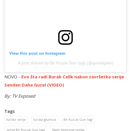
View this post on Instagram
A post shared by Bir Küçük Gün Işığı (@gunisigiatv)
NOVO -
Evo šta radi Burak Celik nakon završetka serije
Senden Daha Guzel (VIDEO)
By: TV Exposed
Tags
turske serije
turska glumica
Bir Kucuk Gun Isigi
serija Bir Kucuk Gun Isigi
Malo dnevnog svetla