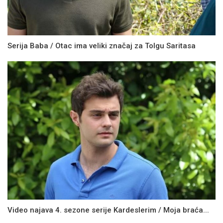
Serija Baba / Otac ima veliki značaj za Tolgu Saritasa
Video najava 4. sezone serije Kardeslerim / Moja braća...