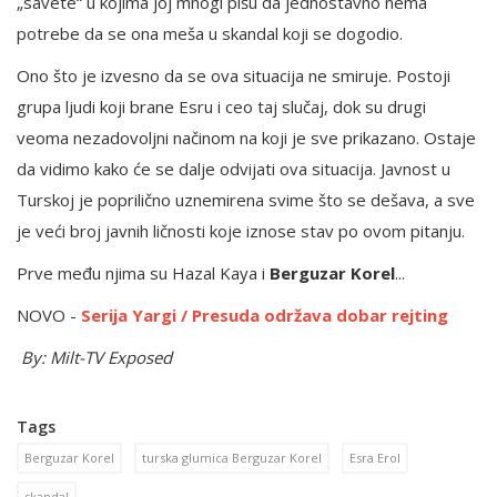
„savete“ u kojima joj mnogi pišu da jednostavno nema
potrebe da se ona meša u skandal koji se dogodio.
Ono što je izvesno da se ova situacija ne smiruje. Postoji
grupa ljudi koji brane Esru i ceo taj slučaj, dok su drugi
veoma nezadovoljni načinom na koji je sve prikazano. Ostaje
da vidimo kako će se dalje odvijati ova situacija. Javnost u
Turskoj je poprilično uznemirena svime što se dešava, a sve
je veći broj javnih ličnosti koje iznose stav po ovom pitanju.
Prve među njima su Hazal Kaya i
Berguzar Korel
...
NOVO -
Serija Yargi / Presuda održava dobar rejting
By: Milt-TV Exposed
Tags
Berguzar Korel
turska glumica Berguzar Korel
Esra Erol
skandal