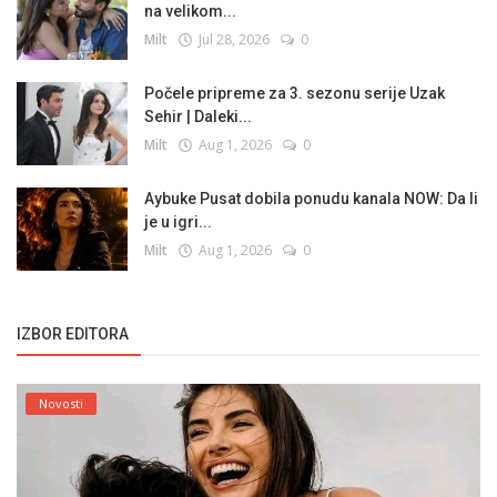
na velikom...
Milt
Jul 28, 2026
0
Počele pripreme za 3. sezonu serije Uzak
Sehir | Daleki...
Milt
Aug 1, 2026
0
Aybuke Pusat dobila ponudu kanala NOW: Da li
je u igri...
Milt
Aug 1, 2026
0
IZBOR EDITORA
Novosti