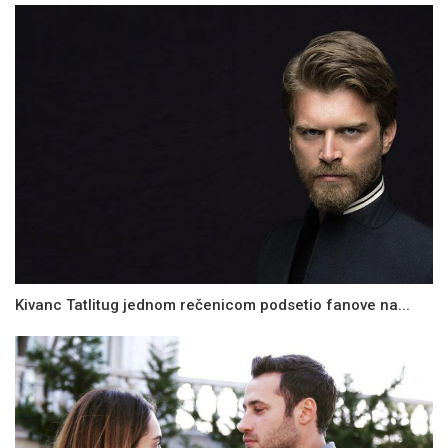
Kivanc Tatlitug jednom rečenicom podsetio fanove na...