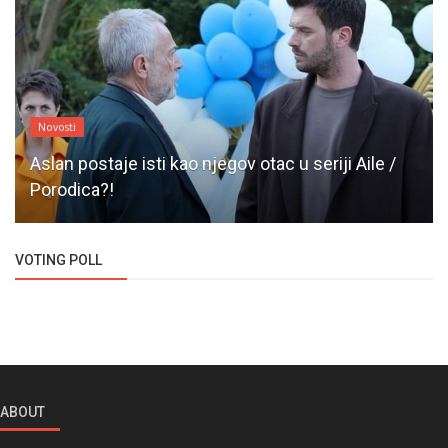
Novosti
Aslan postaje isti kao njegov otac u seriji Aile /
Porodica?!
VOTING POLL
ABOUT