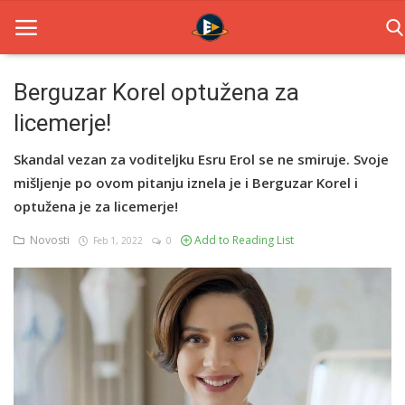
Berguzar Korel optužena za
licemerje!
Home
Skandal vezan za voditeljku Esru Erol se ne smiruje. Svoje
Novosti
mišljenje po ovom pitanju iznela je i Berguzar Korel i
TV Serije
optužena je za licemerje!
Novosti
Add to Reading List
Feb 1, 2022
0
Filmovi
Glumci
Contact
Login
Register