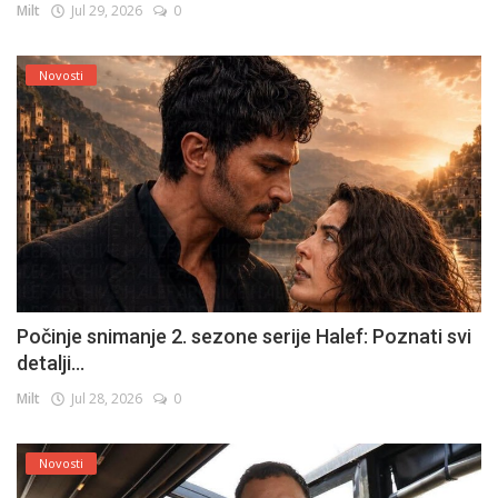
Milt
Jul 29, 2026
0
Novosti
Počinje snimanje 2. sezone serije Halef: Poznati svi
detalji...
Milt
Jul 28, 2026
0
Novosti