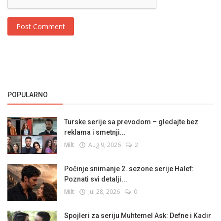
Post Comment
POPULARNO
Turske serije sa prevodom – gledajte bez
reklama i smetnji...
Milt
Aug 9, 2026
2
Počinje snimanje 2. sezone serije Halef:
Poznati svi detalji...
Milt
Jul 28, 2026
0
Spojleri za seriju Muhtemel Ask: Defne i Kadir