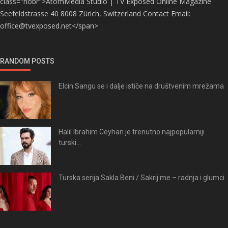
class="nobr">AtomMedia Studio | TV Exposed Online Magazine
Seefeldstrasse 40 8008 Zürich, Switzerland Contact Email:
office@tvexposed.net</span>
RANDOM POSTS
Elcin Sangu se i dalje ističe na društvenim mrežama
Halil Ibrahim Ceyhan je trenutno najpopularniji
turski...
Turska serija Sakla Beni / Sakrij me – radnja i glumci