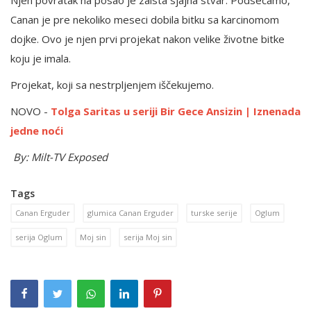
Njen povratak na posao je zaista sjajna stvar. Podsećamo,
Canan je pre nekoliko meseci dobila bitku sa karcinomom
dojke. Ovo je njen prvi projekat nakon velike životne bitke
koju je imala.
Projekat, koji sa nestrpljenjem iščekujemo.
NOVO -
Tolga Saritas u seriji Bir Gece Ansizin | Iznenada
jedne noći
By: Milt-TV Exposed
Tags
Canan Erguder
glumica Canan Erguder
turske serije
Oglum
serija Oglum
Moj sin
serija Moj sin