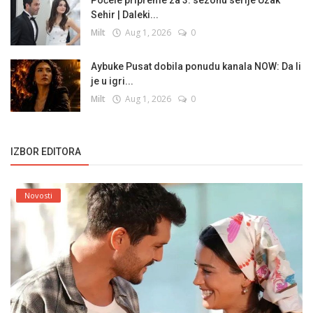
Sehir | Daleki...
Milt
Aug 1, 2026
0
Aybuke Pusat dobila ponudu kanala NOW: Da li
je u igri...
Milt
Aug 1, 2026
0
IZBOR EDITORA
Novosti