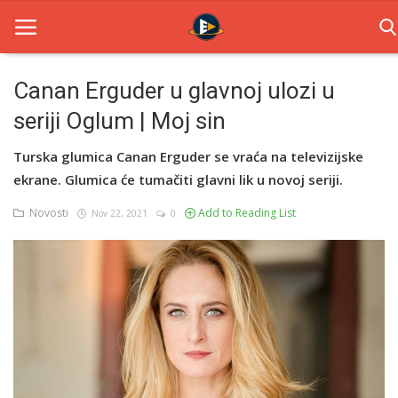
Canan Erguder u glavnoj ulozi u
seriji Oglum | Moj sin
Home
Turska glumica Canan Erguder se vraća na televizijske
Novosti
ekrane. Glumica će tumačiti glavni lik u novoj seriji.
TV Serije
Novosti
Add to Reading List
Nov 22, 2021
0
Filmovi
Glumci
Contact
Login
Register