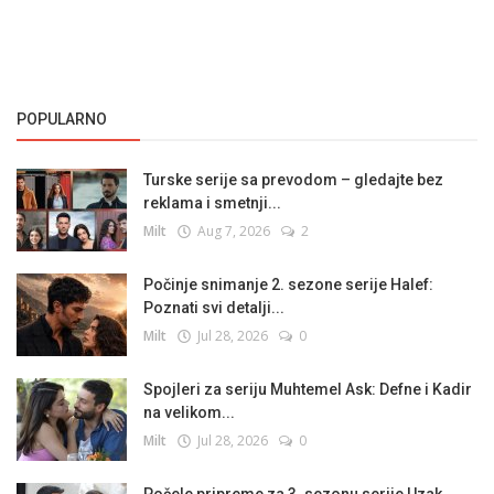
POPULARNO
Turske serije sa prevodom – gledajte bez
reklama i smetnji...
Milt
Aug 7, 2026
2
Počinje snimanje 2. sezone serije Halef:
Poznati svi detalji...
Milt
Jul 28, 2026
0
Spojleri za seriju Muhtemel Ask: Defne i Kadir
na velikom...
Milt
Jul 28, 2026
0
Počele pripreme za 3. sezonu serije Uzak