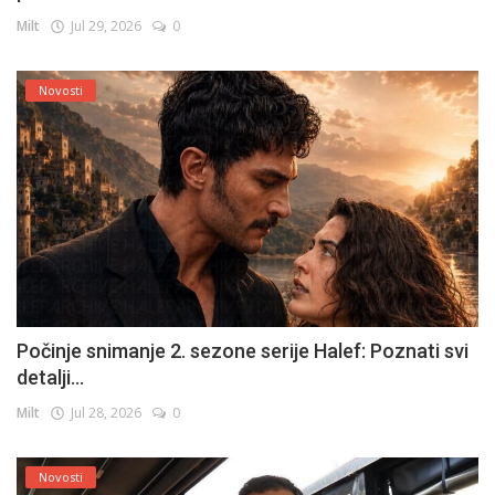
Milt
Jul 29, 2026
0
Novosti
Počinje snimanje 2. sezone serije Halef: Poznati svi
detalji...
Milt
Jul 28, 2026
0
Novosti