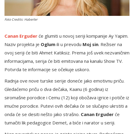
English
Foto Credits: Haberler
Canan Erguder
će glumiti u novoj seriji kompanije Ay Yapim.
Naziv projekta je
Oglum
ili u prevodu
Moj sin
. Režiser na
ovoj seriji će biti Ahmet Katiksiz. Prema još uvek nezvaničnim
informacijama, serija će biti emitovana na kanalu Show TV.
Potvrda te informacije se očekuje uskoro.
Radnja ove nove turske serije doneće jako emotivnu priču.
Gledaćemo priču o dva dečaka, Kaanu (6 godina) iz
siromašne porodice i Cemu (12) koji obožava igrice i potiče iz
imućne porodice. Putevi ovih dečaka će se slučajno ukrstiti a
onda će se desiti nešto jako strašno.
Canan Erguder
će
tumačiti lik pedagogice Demet, a biće i narator u seriji.