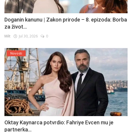
Doganin kanunu | Zakon prirode – 8. epizoda: Borba
za život...
Milt
Jul 30, 2026
0
Novosti
Oktay Kaynarca potvrdio: Fahriye Evcen mu je
partnerka...