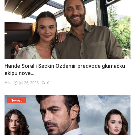
Hande Soral i Seckin Ozdemir predvode glumačku
ekipu nove...
Milt
Jul 26, 2026
0
Novosti