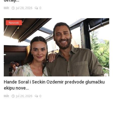
Milt
Jul 28, 2026
0
Novosti
Hande Soral i Seckin Ozdemir predvode glumačku
ekipu nove...
Milt
Jul 26, 2026
0