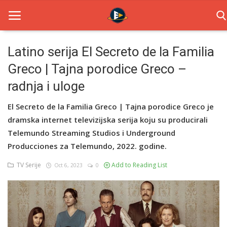
Latino serija El Secreto de la Familia
Greco | Tajna porodice Greco –
Home
radnja i uloge
Novosti
El Secreto de la Familia Greco | Tajna porodice Greco je
TV Serije
dramska internet televizijska serija koju su producirali
Telemundo Streaming Studios i Underground
Filmovi
Producciones za Telemundo, 2022. godine.
Glumci
TV Serije
Add to Reading List
Oct 6, 2023
0
Contact
Login
Register