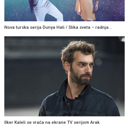
Nova turska serija Dunya Hali / Slika sveta – radnja...
Ilker Kaleli se vraća na ekrane TV serijom Arak