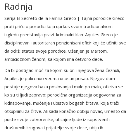
Radnja
Serija El Secreto de la Familia Greco | Tajna porodice Greco
prati priču o porodici koja uprkos svom tradicionalnom
izgledu predstavlja pravi kriminalni klan. Aquiles Greco je
disciplinovan i autoritaran penzionisani oficir koji će učiniti sve
da održi status svoje porodice. Oženjen je Martom,
ambicioznom ženom, sa kojom ima četvoro dece.
Da bi postigao moć za kojom su on i njegova žena čeznuli,
Aquiles je pokrenuo veoma unosan posao. Njegov dom
postaje njegova baza poslovanja i malo po malo, otkriva se
ko su ti ljudi zapravo: porodična organizacija odgovorna za
kidnapovanje, mučenje i ubistvo bogatih žrtava, koja traži
otkupninu za žrtve. Ali kada konačno dobiju novac, umesto da
puste svoje zatvorenike, uticajne ljude iz sopstvenih
društvenih krugova i prijatelje svoje dece, ubiju ih.