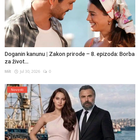
Doganin kanunu | Zakon prirode – 8. epizoda: Borba
za život...
Milt
Jul 30, 2026
0
Novosti