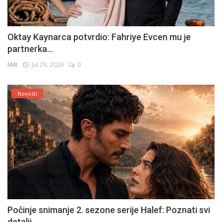
Oktay Kaynarca potvrdio: Fahriye Evcen mu je
partnerka...
Milt
Jul 29, 2026
0
Novosti
Počinje snimanje 2. sezone serije Halef: Poznati svi
detalji...