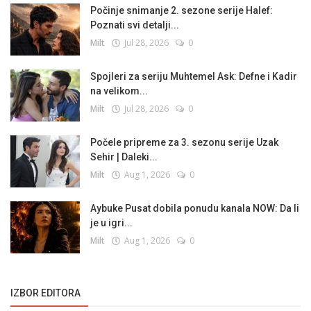
Počinje snimanje 2. sezone serije Halef:
Poznati svi detalji...
Milt
Jul 28, 2026
0
Spojleri za seriju Muhtemel Ask: Defne i Kadir
na velikom...
Milt
Jul 28, 2026
0
Počele pripreme za 3. sezonu serije Uzak
Sehir | Daleki...
Milt
Aug 1, 2026
0
Aybuke Pusat dobila ponudu kanala NOW: Da li
je u igri...
Milt
Aug 1, 2026
0
IZBOR EDITORA