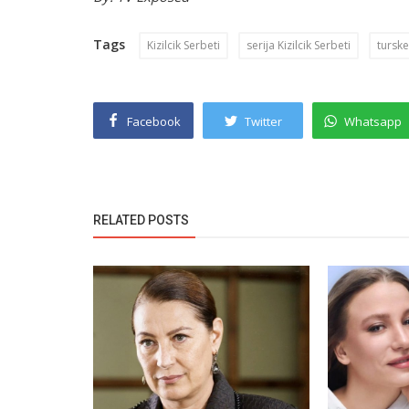
Tags
Kizilcik Serbeti
serija Kizilcik Serbeti
turske
Facebook
Twitter
Whatsapp
RELATED POSTS