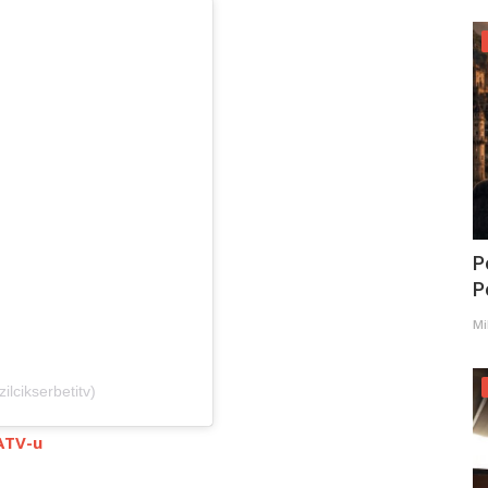
P
Po
Mi
ilcikserbetitv)
 ATV-u