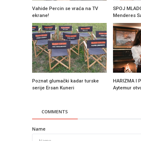
Vahide Percin se vraća na TV
SPOJ MLADOS
ekrane!
Menderes Sa
Poznat glumački kadar turske
HARIZMA I P
serije Ersan Kuneri
Aytemur otvo
Novosti
Nova epizoda serije Kurulus Osm
COMMENTS
donosi napetost na ATV-u
Name