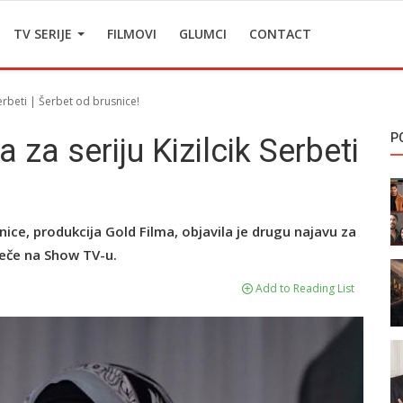
TV SERIJE
FILMOVI
GLUMCI
CONTACT
Serbeti | Šerbet od brusnice!
P
 za seriju Kizilcik Serbeti
snice, produkcija Gold Filma, objavila je drugu najavu za
veče na Show TV-u.
Add to Reading List