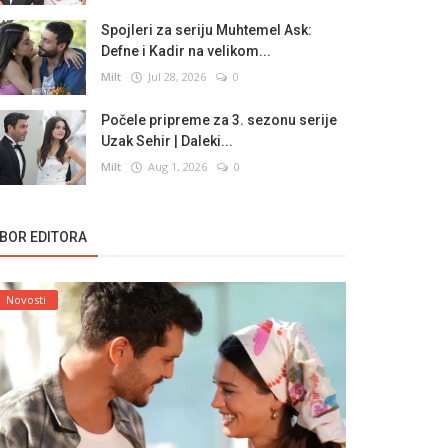
Spojleri za seriju Muhtemel Ask:
Defne i Kadir na velikom...
Milt
Jul 28, 2026
0
Počele pripreme za 3. sezonu serije
Uzak Sehir | Daleki...
Milt
Aug 1, 2026
0
ZBOR EDITORA
Novosti