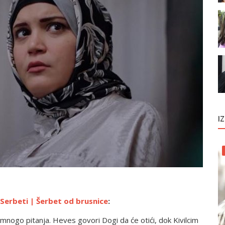
I
k Serbeti | Šerbet od brusnice
:
a mnogo pitanja. Heves govori Dogi da će otići, dok Kivilcim