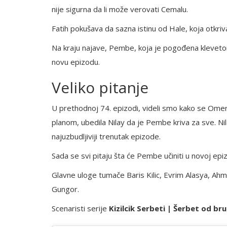
nije sigurna da li može verovati Cemalu.
Fatih pokušava da sazna istinu od Hale, koja otkri
Na kraju najave, Pembe, koja je pogođena kleveto
novu epizodu.
Veliko pitanje
U prethodnoj 74. epizodi, videli smo kako se Omer
planom, ubedila Nilay da je Pembe kriva za sve. Ni
najuzbudljiviji trenutak epizode.
Sada se svi pitaju šta će Pembe učiniti u novoj epiz
Glavne uloge tumače Baris Kilic, Evrim Alasya, Ahm
Gungor.
Scenaristi serije
Kizilcik Serbeti | Šerbet od br