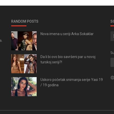
RANDOM POSTS
S
Nova imena u seriji Arka Sokaklar
a.
.
Su
Da li bi ovo bio savršeni par u novoj
turskoj seriji?!
Uskoro početak snimanja serije Yasi 19
/ 19 godina