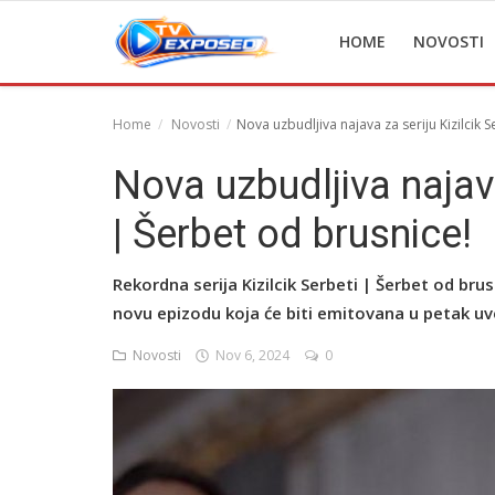
HOME
NOVOSTI
Home
Novosti
Nova uzbudljiva najava za seriju Kizilcik 
Home
Nova uzbudljiva najava
Novosti
| Šerbet od brusnice!
TV Serije
Rekordna serija Kizilcik Serbeti | Šerbet od bru
Filmovi
novu epizodu koja će biti emitovana u petak u
Glumci
Novosti
Nov 6, 2024
0
Contact
Login
Register