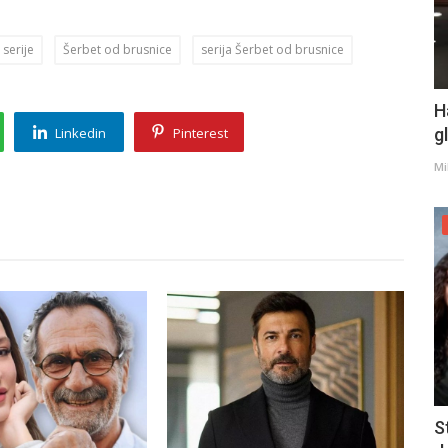
 serije
Šerbet od brusnice
serija Šerbet od brusnice
H
g
Linkedin
Pinterest
Mi
S