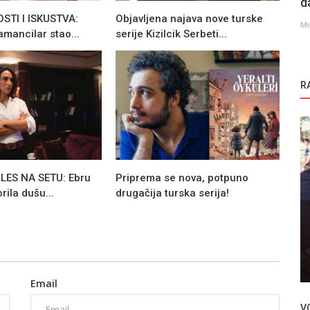
d
TI I ISKUSTVA:
Objavljena najava nove turske
Mi
mancilar stao...
serije Kizilcik Serbeti...
R
LES NA SETU: Ebru
Priprema se nova, potpuno
rila dušu...
drugačija turska serija!
Filmovi
an
Serija Ataturk postala trodelni film!
Email
V