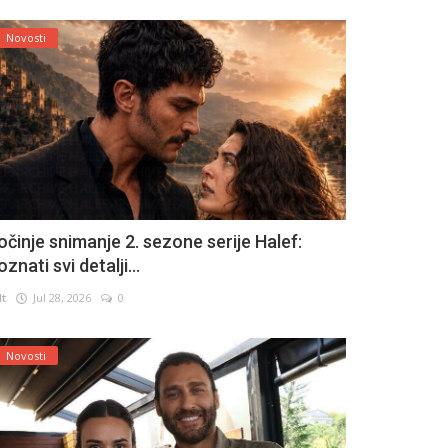
Novosti
očinje snimanje 2. sezone serije Halef:
znati svi detalji...
lt
Jul 28, 2026
0
Novosti