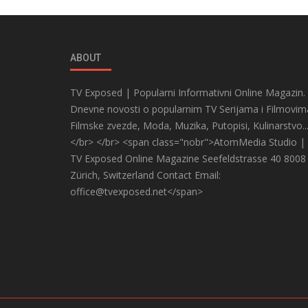
ABOUT
TV Exposed | Popularni Informativni Online Magazin.
Dnevne novosti o popularnim TV Serijama i Filmovim
Filmske zvezde, Moda, Muzika, Putopisi, Kulinarstvo..
</br> </br> <span class="nobr">AtomMedia Studio |
TV Exposed Online Magazine Seefeldstrasse 40 8008
Zürich, Switzerland Contact Email:
office@tvexposed.net</span>