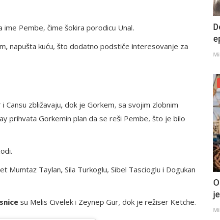
D
va ime Pembe, čime šokira porodicu Unal.
e
m, napušta kuću, što dodatno podstiče interesovanje za
Mi
 i Cansu zbližavaju, dok je Gorkem, sa svojim zlobnim
lay prihvata Gorkemin plan da se reši Pembe, što je bilo
odi.
et Mumtaz Taylan, Sila Turkoglu, Sibel Tascioglu i Dogukan
O
j
usnice
su Melis Civelek i Zeynep Gur, dok je režiser Ketche.
Mi