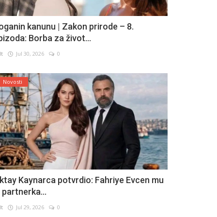
oganin kanunu | Zakon prirode – 8.
pizoda: Borba za život...
lt
Jul 30, 2026
0
Novosti
ktay Kaynarca potvrdio: Fahriye Evcen mu
e partnerka...
lt
Jul 29, 2026
0