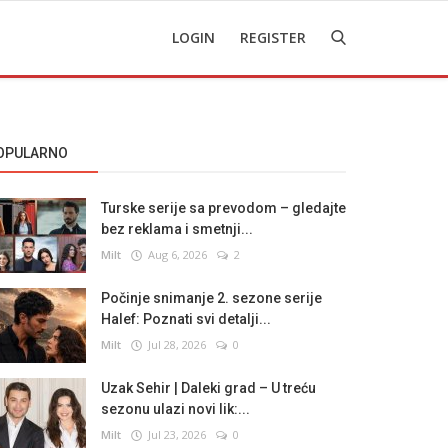
LOGIN
REGISTER
OPULARNO
Turske serije sa prevodom – gledajte
bez reklama i smetnji...
Milt
Aug 6, 2026
2
Počinje snimanje 2. sezone serije
Halef: Poznati svi detalji...
Milt
Jul 28, 2026
0
Uzak Sehir | Daleki grad – U treću
sezonu ulazi novi lik:...
Milt
Jul 23, 2026
0