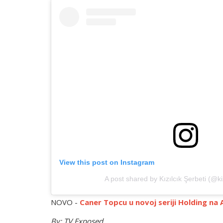
View this post on Instagram
A post shared by Kızılcık Şerbeti (@kiz
NOVO -
Caner Topcu u novoj seriji Holding na
By: TV Exposed