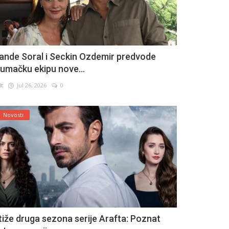
ande Soral i Seckin Ozdemir predvode
lumačku ekipu nove...
lt
Jul 26, 2026
0
Novosti
tiže druga sezona serije Arafta: Poznat