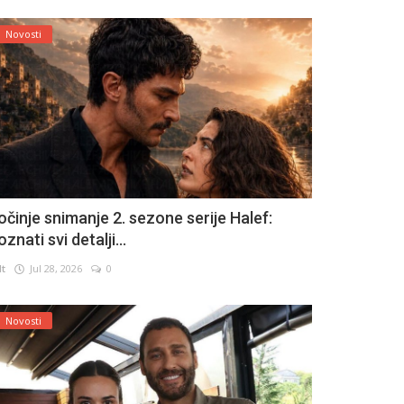
Novosti
očinje snimanje 2. sezone serije Halef:
znati svi detalji...
lt
Jul 28, 2026
0
Novosti