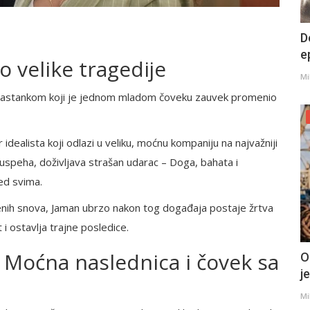
D
e
 velike tragedije
Mi
 sastankom koji je jednom mladom čoveku zauvek promenio
 idealista koji odlazi u veliku, moćnu kompaniju na najvažniji
uspeha, doživljava strašan udarac – Doga, bahata i
ed svima.
nih snova, Jaman ubrzo nakon tog događaja postaje žrtva
 ostavlja trajne posledice.
 Moćna naslednica i čovek sa
O
j
Mi