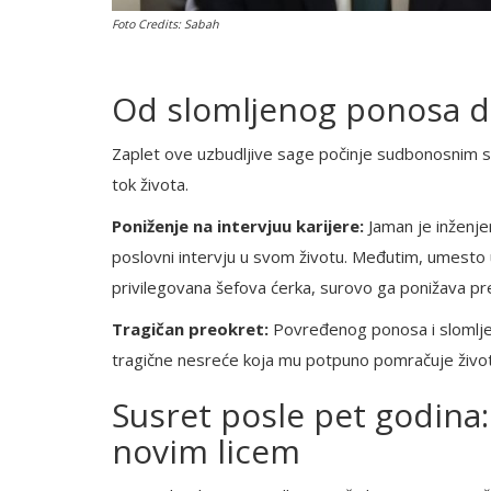
Foto Credits: Sabah
Od slomljenog ponosa do
Zaplet ove uzbudljive sage počinje sudbonosnim
tok života.
Poniženje na intervjuu karijere:
Jaman je inženjer
poslovni intervju u svom životu. Međutim, umesto 
privilegovana šefova ćerka, surovo ga ponižava pr
Tragičan preokret:
Povređenog ponosa i slomlje
tragične nesreće koja mu potpuno pomračuje život i
Susret posle pet godina:
novim licem