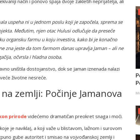
vaniji način i ponovo spaja dvoje zakletih neprijatelja, ali
mala uspeha ni u jednom poslu koji je započela, sprema se
jekta. Međutim, njen otac Hulusi odlučuje da preseče
iku organsku farmu u koju investira, kako bi je konačno
a ne zna jeste da tom farmom danas upravlja Jaman – ali ne
ačija, očvrsla i hladna osoba.
no uništila dostojanstvo, dok se Jaman iznenada nalazi
P
ajveće životne nesreće.
Po
 na zemlji: Počinje Jamanova
Mi
kon prirode
videćemo dramatičan preokret snaga i moći.
koje je navikla), a koji važe u blistavom, lažnom i surovom
puno gube autoritet i smisao na vojvođanskoj zemlji i