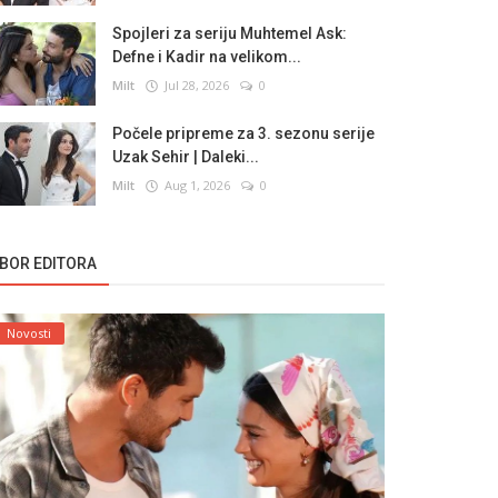
Spojleri za seriju Muhtemel Ask:
Defne i Kadir na velikom...
Milt
Jul 28, 2026
0
Počele pripreme za 3. sezonu serije
Uzak Sehir | Daleki...
Milt
Aug 1, 2026
0
ZBOR EDITORA
Novosti