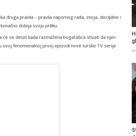
a druga pravila – pravila napornog rada, znoja, discipline i
konačno dobija svoju priliku.
H
 šta će se desiti kada razmažena bogatašica shvati da njen
g
 u ovoj fenomenalnoj prvoj epizodi nove turske TV serije
Mi
S