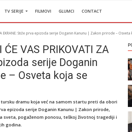
TV SERIJE
FILMOVI
GLUMCI
CONTACT
 EKRANE: Stiže prva epizoda serije Doganin Kanunu | Zakon prirode – Osveta k
P
I ĆE VAS PRIKOVATI ZA
pizoda serije Doganin
e – Osveta koja se
 tursku dramu koja već na samom startu preti da obori
rva epizoda serije Doganin Kanunu | Zakon prirode,
a sveta, pogaženom ponosu, teškoj životnoj tragediji i
gih godina.