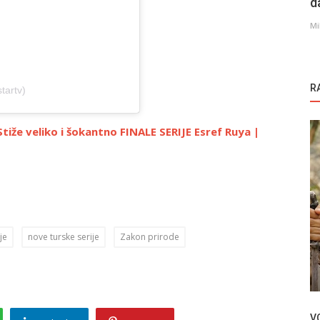
d
Mi
R
tartv)
že veliko i šokantno FINALE SERIJE Esref Ruya |
Novosti
je
nove turske serije
Zakon prirode
Neslihan Atagul o svom zdravstvenom
stanju
V