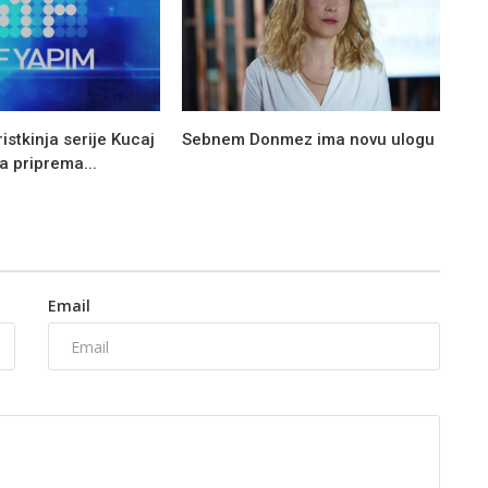
istkinja serije Kucaj
Sebnem Donmez ima novu ulogu
a priprema...
Email