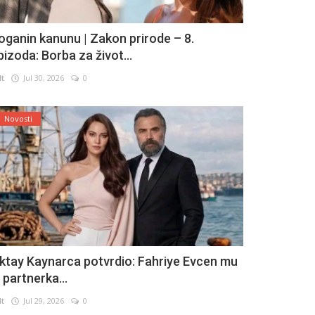
oganin kanunu | Zakon prirode – 8.
pizoda: Borba za život...
lt
Jul 30, 2026
0
Novosti
ktay Kaynarca potvrdio: Fahriye Evcen mu
e partnerka...
lt
Jul 29, 2026
0