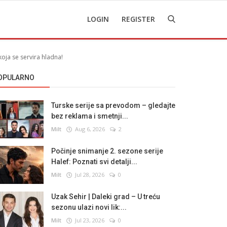
LOGIN
REGISTER
oja se servira hladna!
OPULARNO
Turske serije sa prevodom – gledajte
bez reklama i smetnji...
Milt
Aug 6, 2026
2
Počinje snimanje 2. sezone serije
Halef: Poznati svi detalji...
Milt
Jul 28, 2026
0
Uzak Sehir | Daleki grad – U treću
sezonu ulazi novi lik:...
Milt
Jul 23, 2026
0