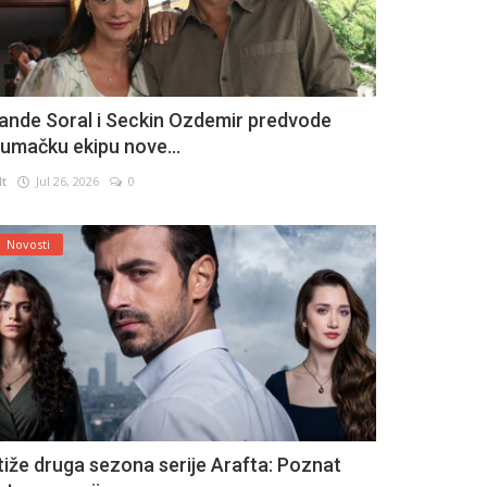
ande Soral i Seckin Ozdemir predvode
lumačku ekipu nove...
lt
Jul 26, 2026
0
Novosti
tiže druga sezona serije Arafta: Poznat