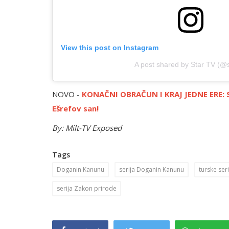
View this post on Instagram
A post shared by Star TV (@s
NOVO -
KONAČNI OBRAČUN I KRAJ JEDNE ERE: Sti
Ešrefov san!
By: Milt-TV Exposed
Tags
Doganin Kanunu
serija Doganin Kanunu
turske seri
Yunus Emre
serija Zakon prirode
Serija Yunus Emre epizoda 38