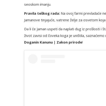
seoskom imanju.
Pravila teškog rada:
Na ovoj farmi prevladaće nek
Jamanove tinjajuće, vatrene želje za osvetom koja 
Da li će Jaman uspeti da naplati dug iz prošlosti i
život zavisi od čoveka koga je uništila, saznaćemo
Doganin Kanunu | Zakon prirode
!