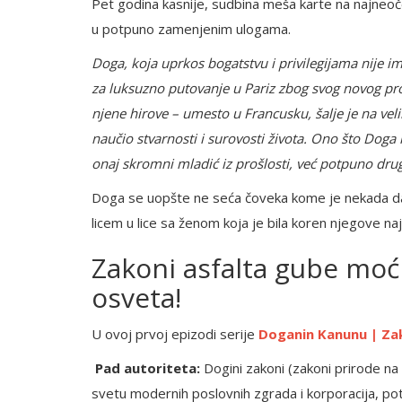
Pet godina kasnije, sudbina meša karte na najneočeki
u potpuno zamenjenim ulogama.
Doga, koja uprkos bogatstvu i privilegijama nije i
za luksuzno putovanje u Pariz zbog svog novog pro
njene hirove – umesto u Francusku, šalje je na vel
naučio stvarnosti i surovosti života. Ono što Dog
onaj skromni mladić iz prošlosti, već potpuno drug
Doga se uopšte ne seća čoveka kome je nekada dav
licem u lice sa ženom koja je bila koren njegove n
Zakoni asfalta gube moć
osveta!
U ovoj prvoj epizodi serije
Doganin Kanunu | Za
Pad autoriteta:
Dogini zakoni (zakoni prirode na 
svetu modernih poslovnih zgrada i korporacija, pot