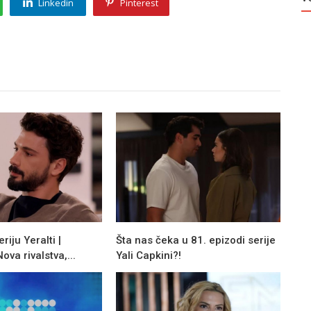
Linkedin
Pinterest
riju Yeralti |
Šta nas čeka u 81. epizodi serije
va rivalstva,...
Yali Capkini?!