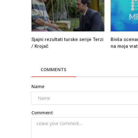
Sjajni rezultati turske serije Terzi
Bivša scenar
/ Krojač
na moja vrat
COMMENTS
Name
Comment