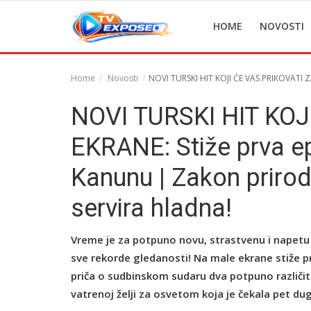
HOME
NOVOSTI
Home
Novosti
NOVI TURSKI HIT KOJI ĆE VAS PRIKOVATI ZA
Home
NOVI TURSKI HIT KOJ
Novosti
EKRANE: Stiže prva e
TV Serije
Kanunu | Zakon prirod
Filmovi
servira hladna!
Glumci
Vreme je za potpuno novu, strastvenu i napetu
Contact
sve rekorde gledanosti! Na male ekrane stiže p
priča o sudbinskom sudaru dva potpuno različit
Login
vatrenoj želji za osvetom koja je čekala pet du
Register